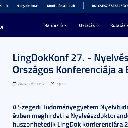
teknek
Hallgatóinknak
Munkatársainknak
BÖLCSÉSZ SZABADEGY
Karunkról
Oktatás
Kutatás
AR
LingDokKonf 27. - Nyelvé
Országos Konferenciája a
2023. november 21.
2 perc
A Szegedi Tudományegyetem Nyelvtudo
évben meghirdeti a Nyelvészdoktorandu
huszonhetedik LingDok konferenciára 