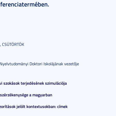
nferenciatermében.
., CSÜTÖRTÖK
 Nyelvtudományi Doktori Iskolájának vezetője
lvi szokások terjedésének szimulációja
kuszérzékenysége a magyarban
orítások jelölt kontextusokban: címek