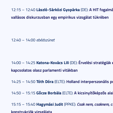
László-Sárközi Gyopárka
A HIT fogalm
12:15 – 12:40
(DE):
vallásos diskurzusban egy empirikus vizsgálat tükrében
12:40 – 14:00
ebédszünet
Katona-Kovács Lili
Érvelési stratégiák
14:00 – 14:25
(DE):
kapcsolatos olasz parlamenti vitákban
Tóth Dóra
Holland interperszonális p
14:25 – 14:50
(ELTE):
Gőcze Borbála
A kicsinyítőképzős ala
14:50 – 15:15
(ELTE):
Hagymási Judit
Csak nem, csaknem, cs
15:15 – 15:40
(PPKE):
konstrukciók vizsgálata