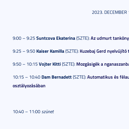
2023. DECEMBER 1
Suntcova Ekaterina
Az udmurt tanköny
9:00 – 9:25
(SZTE):
Kaiser Kamilla
Kuzebaj Gerd nyelvújító
9:25 – 9:50
(SZTE):
Vojter Kitti
Mozgásigék a nganaszanb
9:50 – 10:15
(SZTE):
Dam Bernadett
Automatikus és féla
10:15 – 10:40
(SZTE):
osztályozásában
10:40 – 11:00
szünet