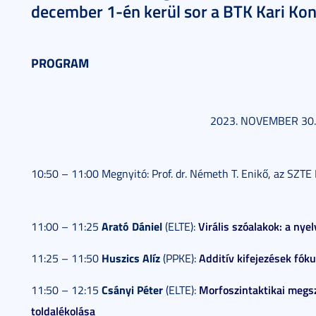
december 1-én kerül sor a BTK Kari Ko
PROGRAM
2023. NOVEMBER 30
10:50 – 11:00 Megnyitó: Prof. dr. Németh T. Enikő, az SZTE
Arató Dániel
Virális szóalakok: a nye
11:00 – 11:25
(ELTE):
Huszics Alíz
Additív kifejezések fó
11:25 – 11:50
(PPKE):
Csányi Péter
Morfoszintaktikai megsz
11:50 – 12:15
(ELTE):
toldalékolása