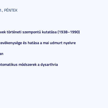
., PÉNTEK
vek történeti szempontú kutatása (1938–1990)
 tevékenysége és hatása a mai udmurt nyelvre
an
utomatikus módszerek a dysarthria