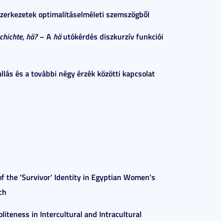
szerkezetek optimalitáselméleti szemszögből
chichte, hä?
– A
hä
utókérdés diszkurzív funkciói
allás és a további négy érzék közötti kapcsolat
of the 'Survivor' Identity in Egyptian Women's
ch
oliteness in Intercultural and Intracultural