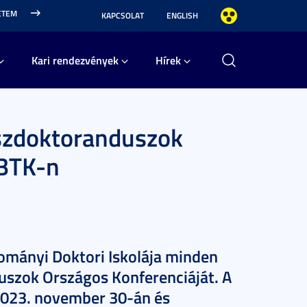
ETEM
KAPCSOLAT
ENGLISH
Kari rendezvények
Hírek
szdoktoranduszok
 BTK-n
mányi Doktori Iskolája minden
szok Országos Konferenciáját. A
2023. november 30-án és