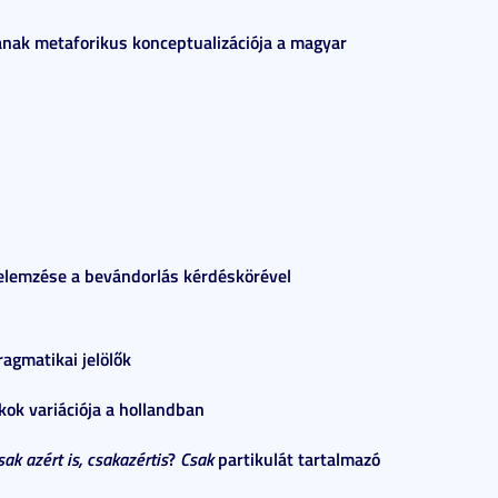
ának metaforikus konceptualizációja a magyar
 elemzése a bevándorlás kérdéskörével
ragmatikai jelölők
kok variációja a hollandban
ak azért is, csakazértis
?
Csak
partikulát tartalmazó