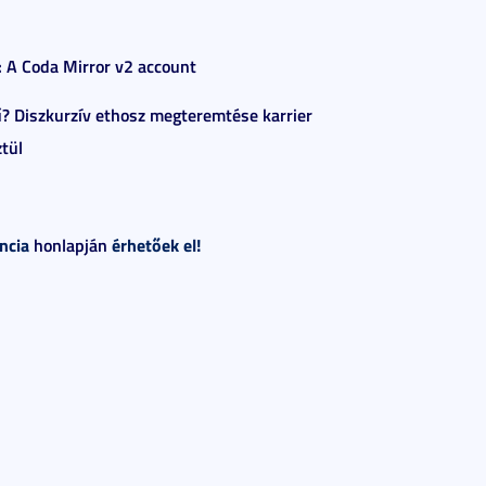
l: A Coda Mirror v2 account
ű? Diszkurzív ethosz megteremtése karrier
tül
encia
honlapján
érhetőek el!