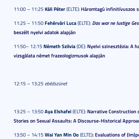
Káli Péter
Háromtagú infinitívuszos 
11:00 – 11:25
(ELTE):
Fehérvári Luca
Das war ne lustige Ges
11:25 – 11:50
(ELTE):
beszélt nyelvi adatok alapján
Németh Szilvia
Nyelvi szinesztézia: A h
11:50– 12:15
(DE):
vizsgálata német frazeologizmusok alapján
12:15 – 13:25
ebédszünet
Aya Elshafei
Narrative Construction 
13:25 – 13:50
(ELTE):
Stories on Sexual Assaults: A Discourse-Historical Approa
Wai Yan Min Oo
: Evaluations of (Im)p
13:50 – 14:15
(ELTE)