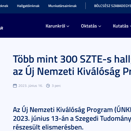
teknek
Hallgatóinknak
Munkatársainknak
BÖLCSÉSZ SZABADEGY
Karunkról
Oktatás
Kutatás
AR
Több mint 300 SZTE-s hall
az Új Nemzeti Kiválóság 
2023. június 16.
3 perc
Az Új Nemzeti Kiválóság Program (ÚNKP
2023. június 13-án a Szegedi Tudomány
részesült elismerésben.