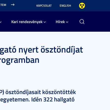
ETEM
KAPCSOLAT
ENGLISH
Kari rendezvények
Hírek
gató nyert ösztöndíjat
Programban
) ösztöndíjasait köszöntötték
egyetemen. Idén 322 hallgató