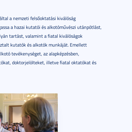
tal a nemzeti felsőoktatási kiválóság
assa a hazai kutatói és alkotóművészi utánpótlást,
án tartást, valamint a fiatal kiválóságok
sztalt kutatók és alkotók munkáját. Emellett
 alkotó tevékenységet, az alapképzésben,
at, doktorjelölteket, illetve fiatal oktatókat és