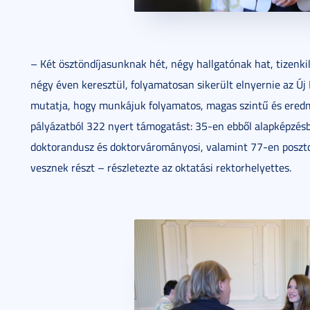
– Két ösztöndíjasunknak hét, négy hallgatónak hat, tizenki
négy éven keresztül, folyamatosan sikerült elnyernie az Új N
mutatja, hogy munkájuk folyamatos, magas szintű és ered
pályázatból 322 nyert támogatást: 35-en ebből alapképzés
doktorandusz és doktorvárományosi, valamint 77-en posztdo
vesznek részt – részletezte az oktatási rektorhelyettes.