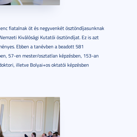
lenc fiatalnak öt és negyvenkét ösztöndíjasunknak
emzeti Kiválósági Kutatói ösztöndíjat. Ez is azt
ményes. Ebben a tanévben a beadott 581
ben, 57-en mester/osztatlan képzésben, 153-an
ktori, illetve Bolyai+os oktatói képzésben