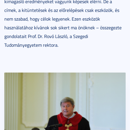
kimagasló eredményeket vagyunk képesek elérni. De a
címek, a kitüntetések és az előrelépések csak eszközök, és
nem szabad, hogy célok legyenek. Ezen eszközök
használatához kívánok sok sikert ma önöknek – összegezte
gondolatait Prof. Dr. Rovó László, a Szegedi
Tudományegyetem rektora.