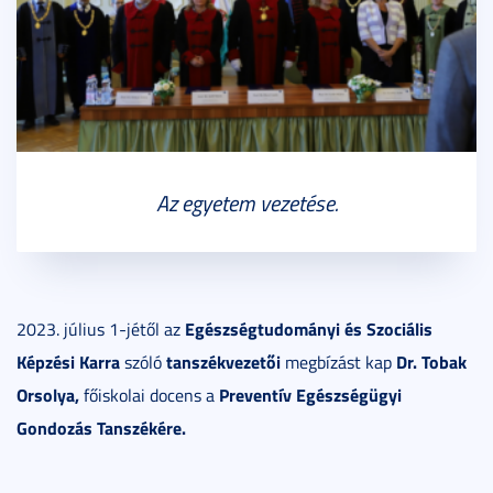
Az egyetem vezetése.
Egészségtudományi és Szociális
2023. július 1-jétől az
Képzési Karra
tanszékvezetői
Dr. Tobak
szóló
megbízást kap
Orsolya,
Preventív Egészségügyi
főiskolai docens a
Gondozás Tanszékére.