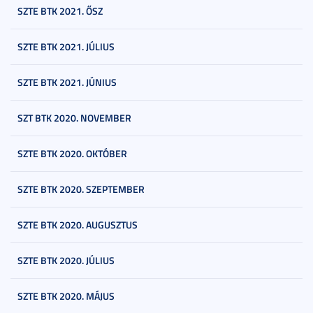
SZTE BTK 2021. ŐSZ
SZTE BTK 2021. JÚLIUS
SZTE BTK 2021. JÚNIUS
SZT BTK 2020. NOVEMBER
SZTE BTK 2020. OKTÓBER
SZTE BTK 2020. SZEPTEMBER
SZTE BTK 2020. AUGUSZTUS
SZTE BTK 2020. JÚLIUS
SZTE BTK 2020. MÁJUS