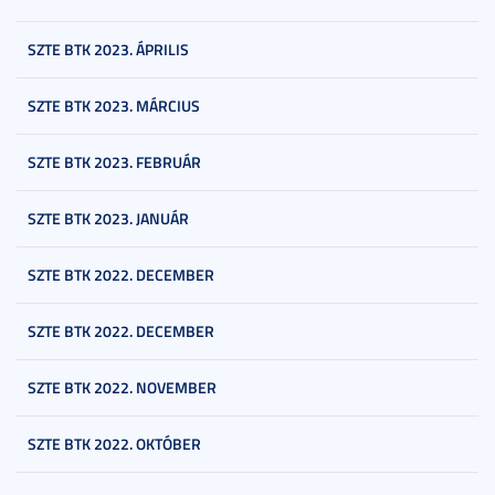
SZTE BTK 2023. ÁPRILIS
SZTE BTK 2023. MÁRCIUS
SZTE BTK 2023. FEBRUÁR
SZTE BTK 2023. JANUÁR
SZTE BTK 2022. DECEMBER
SZTE BTK 2022. DECEMBER
SZTE BTK 2022. NOVEMBER
SZTE BTK 2022. OKTÓBER