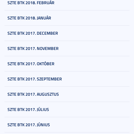
SZTE BTK 2018. FEBRUÁR
SZTE BTK 2018. JANUÁR
SZTE BTK 2017. DECEMBER
SZTE BTK 2017. NOVEMBER
SZTE BTK 2017. OKTÓBER
SZTE BTK 2017. SZEPTEMBER
SZTE BTK 2017. AUGUSZTUS
SZTE BTK 2017. JÚLIUS
SZTE BTK 2017. JÚNIUS