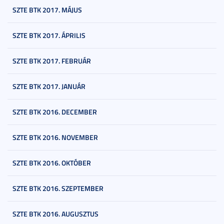
SZTE BTK 2017. MÁJUS
SZTE BTK 2017. ÁPRILIS
SZTE BTK 2017. FEBRUÁR
SZTE BTK 2017. JANUÁR
SZTE BTK 2016. DECEMBER
SZTE BTK 2016. NOVEMBER
SZTE BTK 2016. OKTÓBER
SZTE BTK 2016. SZEPTEMBER
SZTE BTK 2016. AUGUSZTUS