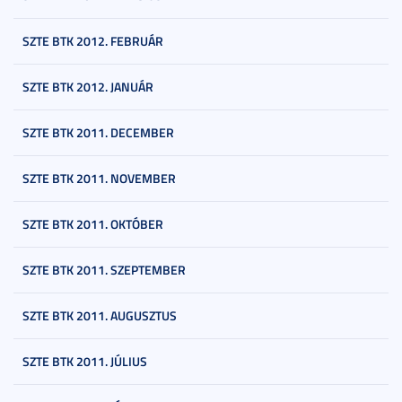
SZTE BTK 2012. FEBRUÁR
SZTE BTK 2012. JANUÁR
SZTE BTK 2011. DECEMBER
SZTE BTK 2011. NOVEMBER
SZTE BTK 2011. OKTÓBER
SZTE BTK 2011. SZEPTEMBER
SZTE BTK 2011. AUGUSZTUS
SZTE BTK 2011. JÚLIUS