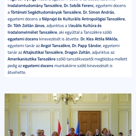
Irodalomtudomány Tanszékre
,
Dr. Sebők Ferenc
, egyetemi docens
a
Történeti Segédtudományok Tanszékre
,
Dr. Simon András
,
egyetemi docens a
Néprajzi és Kulturális Antropológiai Tanszékre
,
Dr. Tóth Zoltán János
, adjunktus a
V
izuális Kultúra és
Irodalomelmélet Tanszékre
, aki egyúttal a Tanszékre szóló
egyetemi docens
kinevezését is átvette.
Dr. Kiss Attila Miklós
,
egyetemi tanár az
Angol Tanszékre
,
Dr. Papp Sándor
, egyetemi
tanár az
Altajisztikai Tanszékre
,
Dragon Zoltán
,
adjunktus az
Amerikanisztika Tanszékre
szóló tanszékvezetői
megbízása mellett
pedig az
egyetemi docens
munkakörre szóló kinevezését is
átvehette.