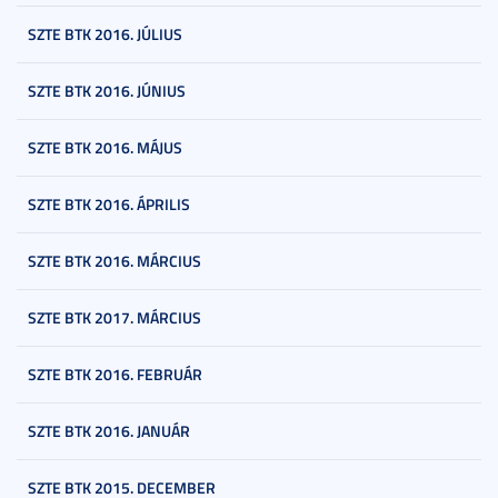
SZTE BTK 2016. JÚLIUS
SZTE BTK 2016. JÚNIUS
SZTE BTK 2016. MÁJUS
SZTE BTK 2016. ÁPRILIS
SZTE BTK 2016. MÁRCIUS
SZTE BTK 2017. MÁRCIUS
SZTE BTK 2016. FEBRUÁR
SZTE BTK 2016. JANUÁR
SZTE BTK 2015. DECEMBER