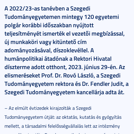
A 2022/23-as tanévben a Szegedi
Tudományegyetemen mintegy 120 egyetemi
polgár korábbi időszakban nyújtott
teljesítményét ismerték el vezetői megbízással,
új munkaköri vagy kitüntető cím
adományozásával, díszoklevéllel. A
humánpolitikai átadónak a Rektori Hivatal
díszterme adott otthont, 2023. június 29-én. Az
elismeréseket Prof. Dr. Rovó László, a Szegedi
Tudományegyetem rektora és Dr. Fendler Judit, a
Szegedi Tudományegyetem kancellárja adta át.
– Az elmúlt évtizedek kirajzolták a Szegedi
Tudományegyetem útját: az oktatás, kutatás és gyógyítás
mellett, a társadalmi felelősségvállalás lett az intézmény