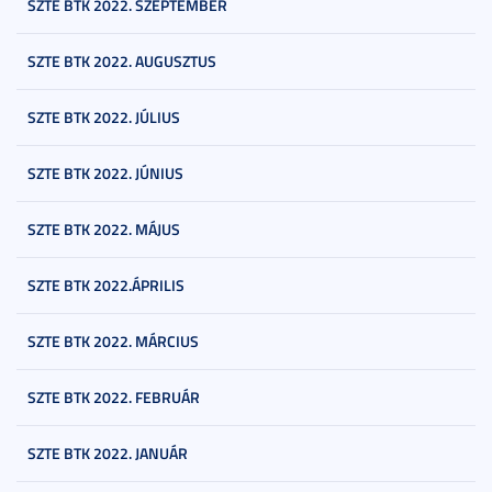
SZTE BTK 2022. SZEPTEMBER
SZTE BTK 2022. AUGUSZTUS
SZTE BTK 2022. JÚLIUS
SZTE BTK 2022. JÚNIUS
SZTE BTK 2022. MÁJUS
SZTE BTK 2022.ÁPRILIS
SZTE BTK 2022. MÁRCIUS
SZTE BTK 2022. FEBRUÁR
SZTE BTK 2022. JANUÁR