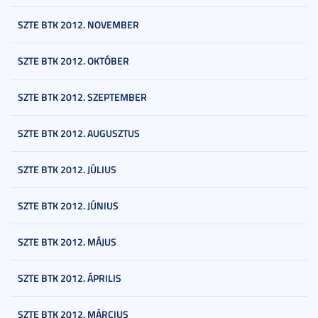
SZTE BTK 2012. NOVEMBER
SZTE BTK 2012. OKTÓBER
SZTE BTK 2012. SZEPTEMBER
SZTE BTK 2012. AUGUSZTUS
SZTE BTK 2012. JÚLIUS
SZTE BTK 2012. JÚNIUS
SZTE BTK 2012. MÁJUS
SZTE BTK 2012. ÁPRILIS
SZTE BTK 2012. MÁRCIUS