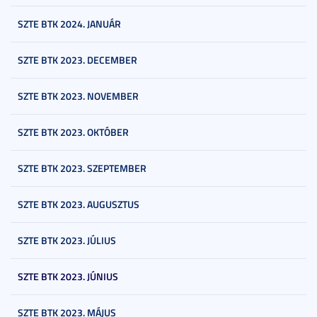
SZTE BTK 2024. JANUÁR
SZTE BTK 2023. DECEMBER
SZTE BTK 2023. NOVEMBER
SZTE BTK 2023. OKTÓBER
SZTE BTK 2023. SZEPTEMBER
SZTE BTK 2023. AUGUSZTUS
SZTE BTK 2023. JÚLIUS
SZTE BTK 2023. JÚNIUS
SZTE BTK 2023. MÁJUS