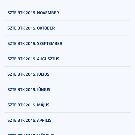
SZTE BTK 2015. NOVEMBER
SZTE BTK 2015. OKTÓBER
SZTE BTK 2015. SZEPTEMBER
SZTE BTK 2015. AUGUSZTUS
SZTE BTK 2015. JÚLIUS
SZTE BTK 2015. JÚNIUS
SZTE BTK 2015. MÁJUS
SZTE BTK 2015. ÁPRILIS