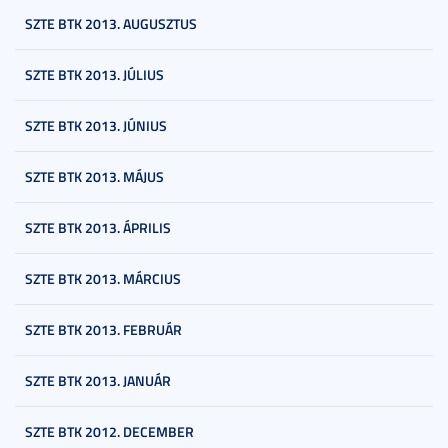
SZTE BTK 2013. AUGUSZTUS
SZTE BTK 2013. JÚLIUS
SZTE BTK 2013. JÚNIUS
SZTE BTK 2013. MÁJUS
SZTE BTK 2013. ÁPRILIS
SZTE BTK 2013. MÁRCIUS
SZTE BTK 2013. FEBRUÁR
SZTE BTK 2013. JANUÁR
SZTE BTK 2012. DECEMBER