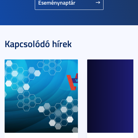
Eseménynaptár
Kapcsolódó hírek