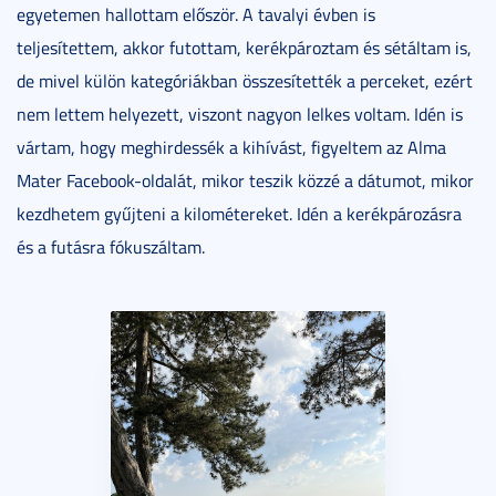
egyetemen hallottam először. A tavalyi évben is
teljesítettem, akkor futottam, kerékpároztam és sétáltam is,
de mivel külön kategóriákban összesítették a perceket, ezért
nem lettem helyezett, viszont nagyon lelkes voltam. Idén is
vártam, hogy meghirdessék a kihívást, figyeltem az Alma
Mater Facebook-oldalát, mikor teszik közzé a dátumot, mikor
kezdhetem gyűjteni a kilométereket. Idén a kerékpározásra
és a futásra fókuszáltam.