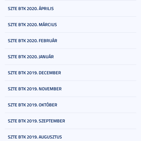
SZTE BTK 2020. ÁPRILIS
SZTE BTK 2020. MÁRCIUS
SZTE BTK 2020. FEBRUÁR
SZTE BTK 2020. JANUÁR
SZTE BTK 2019. DECEMBER
SZTE BTK 2019. NOVEMBER
SZTE BTK 2019. OKTÓBER
SZTE BTK 2019. SZEPTEMBER
SZTE BTK 2019. AUGUSZTUS