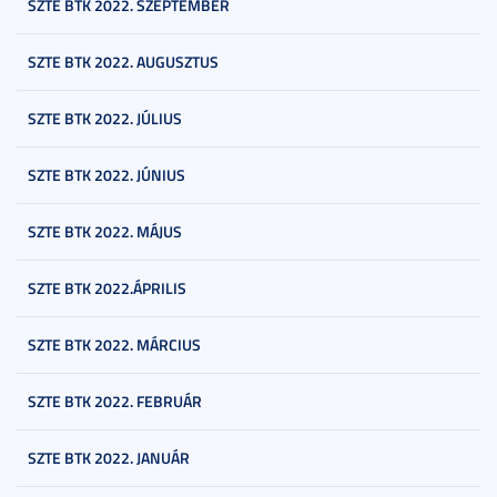
SZTE BTK 2022. SZEPTEMBER
SZTE BTK 2022. AUGUSZTUS
SZTE BTK 2022. JÚLIUS
SZTE BTK 2022. JÚNIUS
SZTE BTK 2022. MÁJUS
SZTE BTK 2022.ÁPRILIS
SZTE BTK 2022. MÁRCIUS
SZTE BTK 2022. FEBRUÁR
SZTE BTK 2022. JANUÁR