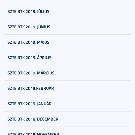
SZTE BTK 2019. JÚLIUS
SZTE BTK 2019. JÚNIUS
SZTE BTK 2019. MÁJUS
SZTE BTK 2019. ÁPRILIS
SZTE BTK 2019. MÁRCIUS
SZTE BTK 2019.FEBRUÁR
SZTE BTK 2019. JANUÁR
SZTE BTK 2018. DECEMBER
SZTE BTK 2018. NOVEMBER