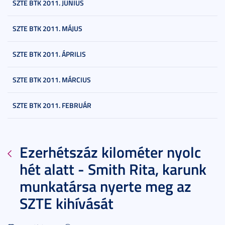
SZTE BTK 2011. JÚNIUS
SZTE BTK 2011. MÁJUS
SZTE BTK 2011. ÁPRILIS
SZTE BTK 2011. MÁRCIUS
SZTE BTK 2011. FEBRUÁR
Ezerhétszáz kilométer nyolc
hét alatt - Smith Rita, karunk
munkatársa nyerte meg az
SZTE kihívását