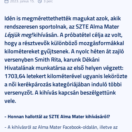
2023. június 15.
3 perc
Idén is megmérettethették magukat azok, akik
rendszeresen sportolnak, az SZTE Alma Mater
Lépjük meg!
kihívásán. A próbatétel célja az volt,
hogy a résztvevők különböző mozgásformákkal
kilométereket gyűjtsenek. A nyolc héten át zajló
versenyben Smith Rita, karunk Dékáni
Hivatalának munkatársa az első helyen végzett:
1703,64 letekert kilométerével ugyanis lekörözte
a női kerékpározás kategóriájában induló többi
versenyzőt. A kihívás kapcsán beszélgettünk
vele.
- Honnan hallottál az SZTE Alma Mater kihívásáról?
- A kihívásról az Alma Mater Facebook-oldalán, illetve az