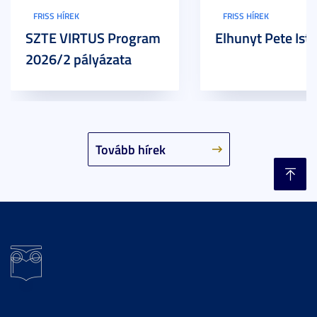
FRISS HÍREK
FRISS HÍREK
SZTE VIRTUS Program
Elhunyt Pete Ist
2026/2 pályázata
Tovább hírek