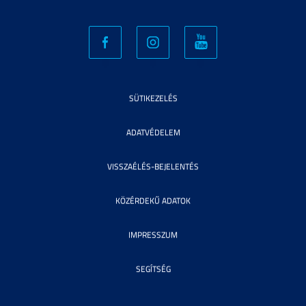
SÜTIKEZELÉS
ADATVÉDELEM
VISSZAÉLÉS-BEJELENTÉS
KÖZÉRDEKŰ ADATOK
IMPRESSZUM
SEGÍTSÉG