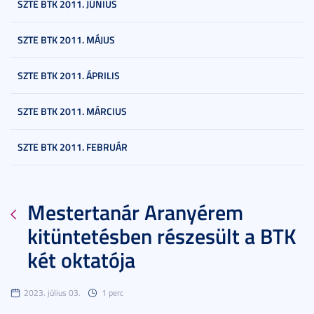
SZTE BTK 2011. JÚNIUS
SZTE BTK 2011. MÁJUS
SZTE BTK 2011. ÁPRILIS
SZTE BTK 2011. MÁRCIUS
SZTE BTK 2011. FEBRUÁR
Mestertanár Aranyérem
kitüntetésben részesült a BTK
két oktatója
2023. július 03.
1 perc