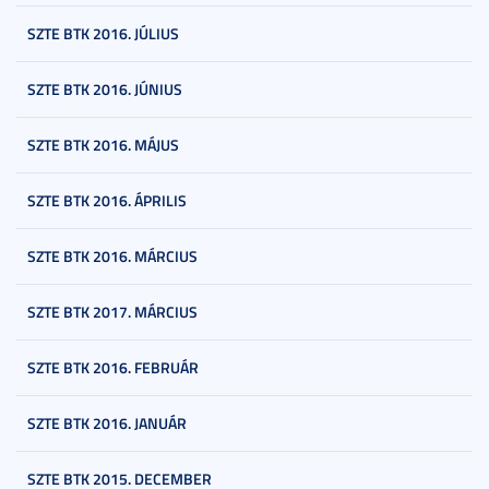
SZTE BTK 2016. JÚLIUS
SZTE BTK 2016. JÚNIUS
SZTE BTK 2016. MÁJUS
SZTE BTK 2016. ÁPRILIS
SZTE BTK 2016. MÁRCIUS
SZTE BTK 2017. MÁRCIUS
SZTE BTK 2016. FEBRUÁR
SZTE BTK 2016. JANUÁR
SZTE BTK 2015. DECEMBER