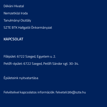
Dékáni Hivatal
Nemzetközi Iroda
Tanulmányi Osztály
SZTE BTK Hallgatói Önkormányzat
KAPCSOLAT
Főépület: 6722 Szeged, Egyetem u. 2.
Petőfi-épület: 6722 Szeged, Petőfi Sándor sgt. 30-34.
Épületeink nyitvatartása
Felvételivel kapcsolatos információk: felveteli.btk@szte.hu