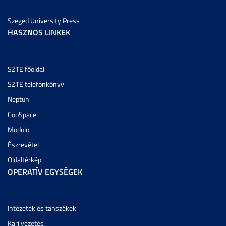
Szeged University Press
HASZNOS LINKEK
SZTE főoldal
SZTE telefonkönyv
Neptun
CooSpace
Modulo
Észrevétel
Oldaltérkép
OPERATÍV EGYSÉGEK
Intézetek és tanszékek
Kari vezetés