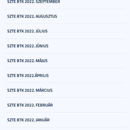
SZTE BTK 2022. SZEPTEMBER
SZTE BTK 2022. AUGUSZTUS
SZTE BTK 2022. JÚLIUS
SZTE BTK 2022. JÚNIUS
SZTE BTK 2022. MÁJUS
SZTE BTK 2022.ÁPRILIS
SZTE BTK 2022. MÁRCIUS
SZTE BTK 2022. FEBRUÁR
SZTE BTK 2022. JANUÁR