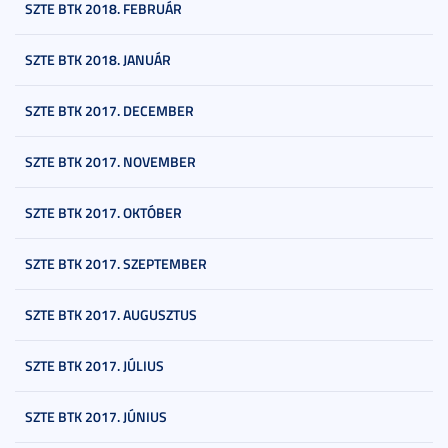
SZTE BTK 2018. FEBRUÁR
SZTE BTK 2018. JANUÁR
SZTE BTK 2017. DECEMBER
SZTE BTK 2017. NOVEMBER
SZTE BTK 2017. OKTÓBER
SZTE BTK 2017. SZEPTEMBER
SZTE BTK 2017. AUGUSZTUS
SZTE BTK 2017. JÚLIUS
SZTE BTK 2017. JÚNIUS