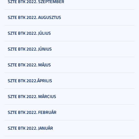
SZTE BTK 2022. SZEPTEMBER
SZTE BTK 2022. AUGUSZTUS
SZTE BTK 2022. JÚLIUS
SZTE BTK 2022. JÚNIUS
SZTE BTK 2022. MÁJUS
SZTE BTK 2022.ÁPRILIS
SZTE BTK 2022. MÁRCIUS
SZTE BTK 2022. FEBRUÁR
SZTE BTK 2022. JANUÁR