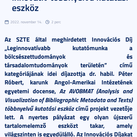
eszköz
2022. november 14.
2 perc
Az SZTE által meghirdetett Innovációs Díj
„Leginnovatívabb kutatómunka a
bölcsészettudományok és
társadalomtudományok területén” című
kategóriájának idei díjazottja dr. habil. Péter
Róbert, karunk Angol-Amerikai Intézetének
Az AVOBMAT (Analysis and
egyetemi docense,
Visualization of Bibliographic Metadata and Texts)
többnyelvű kutatási eszköz
című projekt vezetője
lett. A nyertes pályázat egy olyan újszerű
tartalomelemző eszközt takar, amely
világszinten is egyedülálló. Az Innovációs Díjakat