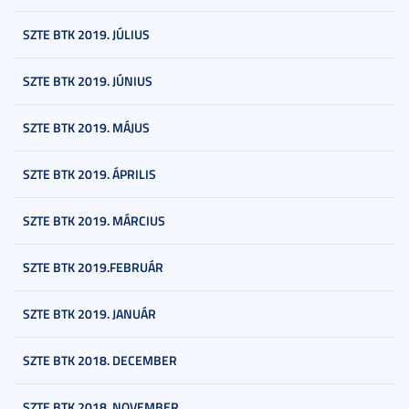
SZTE BTK 2019. JÚLIUS
SZTE BTK 2019. JÚNIUS
SZTE BTK 2019. MÁJUS
SZTE BTK 2019. ÁPRILIS
SZTE BTK 2019. MÁRCIUS
SZTE BTK 2019.FEBRUÁR
SZTE BTK 2019. JANUÁR
SZTE BTK 2018. DECEMBER
SZTE BTK 2018. NOVEMBER