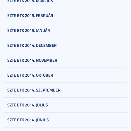
SZTE BTK 2015. MÁRCIUS
SZTE BTK 2015. FEBRUÁR
SZTE BTK 2015. JANUÁR
SZTE BTK 2014. DECEMBER
SZTE BTK 2014. NOVEMBER
SZTE BTK 2014. OKTÓBER
SZTE BTK 2014. SZEPTEMBER
SZTE BTK 2014. JÚLIUS
SZTE BTK 2014. JÚNIUS