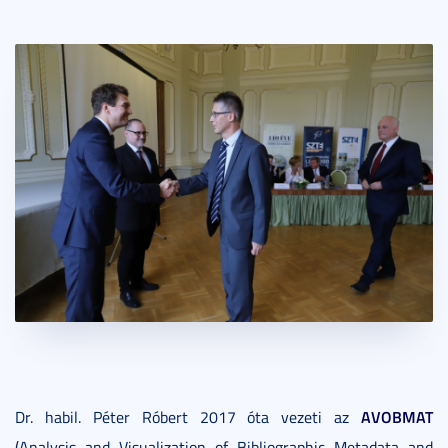
AVOBMAT
Dr. habil. Péter Róbert 2017 óta vezeti az
(Analysis and Visualization of Bibliographic Metadata and