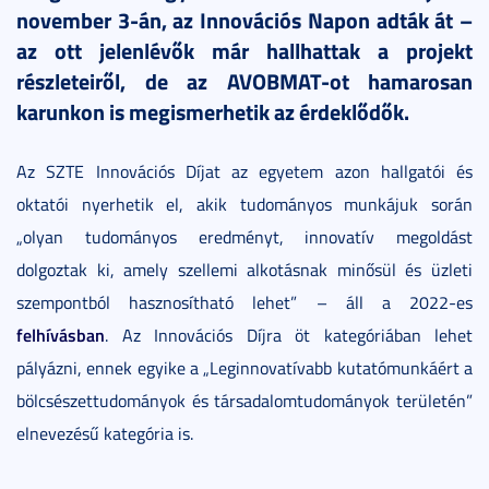
november 3-án, az Innovációs Napon adták át –
az ott jelenlévők már hallhattak a projekt
részleteiről, de az AVOBMAT-ot hamarosan
karunkon is megismerhetik az érdeklődők.
Az SZTE Innovációs Díjat az egyetem azon hallgatói és
oktatói nyerhetik el, akik tudományos munkájuk során
„olyan tudományos eredményt, innovatív megoldást
dolgoztak ki, amely szellemi alkotásnak minősül és üzleti
szempontból hasznosítható lehet” – áll a 2022-es
felhívásban
. Az Innovációs Díjra öt kategóriában lehet
pályázni, ennek egyike a „Leginnovatívabb kutatómunkáért a
bölcsészettudományok és társadalomtudományok területén”
elnevezésű kategória is.