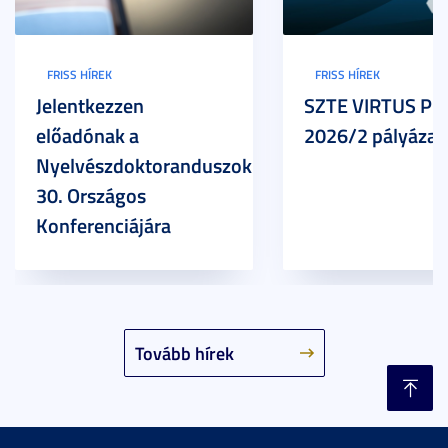
FRISS HÍREK
FRISS HÍREK
Jelentkezzen
SZTE VIRTUS Pr
előadónak a
2026/2 pályázat
Nyelvészdoktoranduszok
30. Országos
Konferenciájára
Tovább hírek