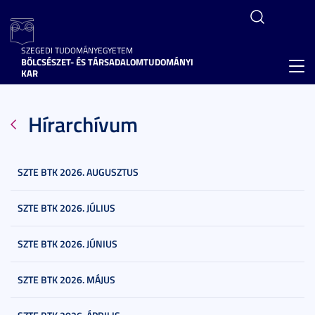
SZEGEDI TUDOMÁNYEGYETEM
BÖLCSÉSZET- ÉS TÁRSADALOMTUDOMÁNYI
Toggl
KAR
navig
Hírarchívum
SZTE BTK 2026. AUGUSZTUS
SZTE BTK 2026. JÚLIUS
SZTE BTK 2026. JÚNIUS
SZTE BTK 2026. MÁJUS