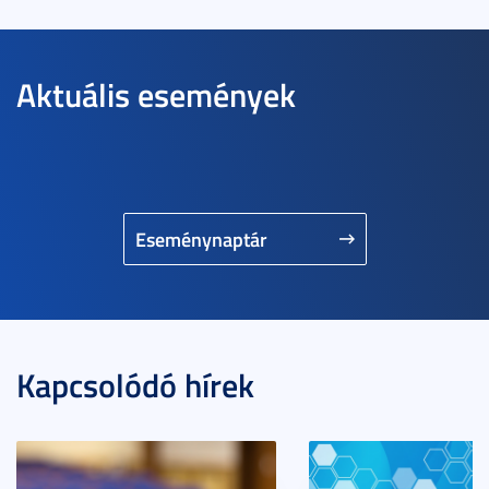
Aktuális események
Eseménynaptár
Kapcsolódó hírek