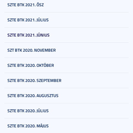
SZTE BTK 2021. ŐSZ
SZTE BTK 2021. JÚLIUS
SZTE BTK 2021. JÚNIUS
SZT BTK 2020. NOVEMBER
SZTE BTK 2020. OKTÓBER
SZTE BTK 2020. SZEPTEMBER
SZTE BTK 2020. AUGUSZTUS
SZTE BTK 2020. JÚLIUS
SZTE BTK 2020. MÁJUS