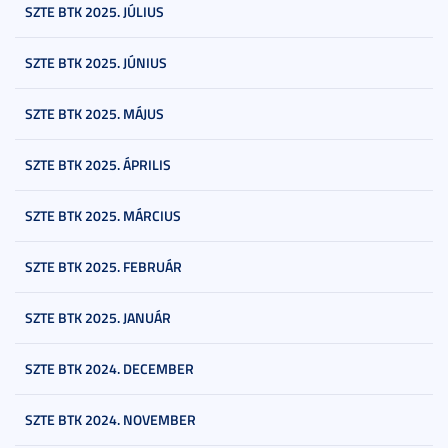
SZTE BTK 2025. JÚLIUS
SZTE BTK 2025. JÚNIUS
SZTE BTK 2025. MÁJUS
SZTE BTK 2025. ÁPRILIS
SZTE BTK 2025. MÁRCIUS
SZTE BTK 2025. FEBRUÁR
SZTE BTK 2025. JANUÁR
SZTE BTK 2024. DECEMBER
SZTE BTK 2024. NOVEMBER