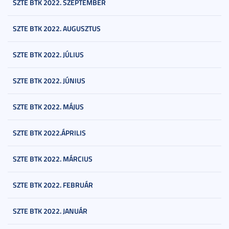
SZTE BTK 2022. SZEPTEMBER
SZTE BTK 2022. AUGUSZTUS
SZTE BTK 2022. JÚLIUS
SZTE BTK 2022. JÚNIUS
SZTE BTK 2022. MÁJUS
SZTE BTK 2022.ÁPRILIS
SZTE BTK 2022. MÁRCIUS
SZTE BTK 2022. FEBRUÁR
SZTE BTK 2022. JANUÁR