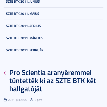
SZTE BTK 2011. JÚNIUS
SZTE BTK 2011. MÁJUS
SZTE BTK 2011. ÁPRILIS
SZTE BTK 2011. MÁRCIUS
SZTE BTK 2011. FEBRUÁR
Pro Scientia aranyéremmel
tüntették ki az SZTE BTK két
hallgatóját
2021. július 05.
2 perc