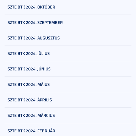
SZTE BTK 2024. OKTÓBER
SZTE BTK 2024. SZEPTEMBER
SZTE BTK 2024. AUGUSZTUS
SZTE BTK 2024. JÚLIUS
SZTE BTK 2024. JÚNIUS
SZTE BTK 2024. MÁJUS
SZTE BTK 2024. ÁPRILIS
SZTE BTK 2024. MÁRCIUS
SZTE BTK 2024. FEBRUÁR