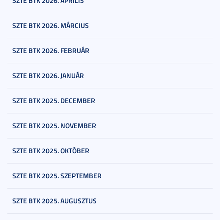
SZTE BTK 2026. ÁPRILIS
SZTE BTK 2026. MÁRCIUS
SZTE BTK 2026. FEBRUÁR
SZTE BTK 2026. JANUÁR
SZTE BTK 2025. DECEMBER
SZTE BTK 2025. NOVEMBER
SZTE BTK 2025. OKTÓBER
SZTE BTK 2025. SZEPTEMBER
SZTE BTK 2025. AUGUSZTUS