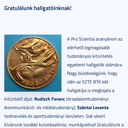
Gratulálunk hallgatóinknak!
A Pro Scientia aranyérem az
elérhető legmagasabb
tudományos kitüntetés
egyetemi hallgatók számára.
Nagy büszkeségünk, hogy
idén az SZTE BTK két
hallgatója is megkapta a
Rudisch Ferenc
kitüntető díjat:
társadalomtudományi
Szántai Levente
(kommunikáció- és médiatudomány),
testnevelés és sporttudományi területen. Sok sikert
kívánunk további kutatásaikhoz, munkájukhoz! Gratulálunk a