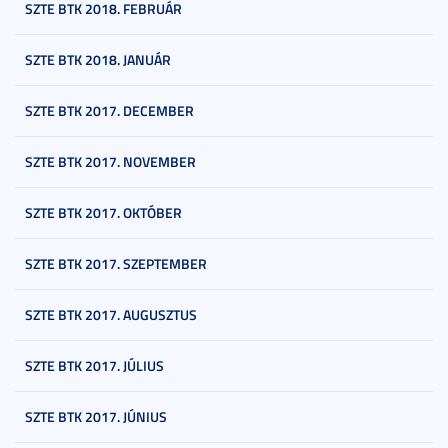
SZTE BTK 2018. FEBRUÁR
SZTE BTK 2018. JANUÁR
SZTE BTK 2017. DECEMBER
SZTE BTK 2017. NOVEMBER
SZTE BTK 2017. OKTÓBER
SZTE BTK 2017. SZEPTEMBER
SZTE BTK 2017. AUGUSZTUS
SZTE BTK 2017. JÚLIUS
SZTE BTK 2017. JÚNIUS