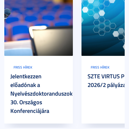
FRISS HÍREK
FRISS HÍREK
Jelentkezzen
SZTE VIRTUS Pr
előadónak a
2026/2 pályázat
Nyelvészdoktoranduszok
30. Országos
Konferenciájára