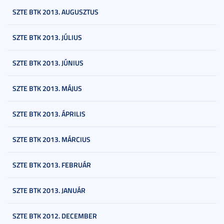
SZTE BTK 2013. AUGUSZTUS
SZTE BTK 2013. JÚLIUS
SZTE BTK 2013. JÚNIUS
SZTE BTK 2013. MÁJUS
SZTE BTK 2013. ÁPRILIS
SZTE BTK 2013. MÁRCIUS
SZTE BTK 2013. FEBRUÁR
SZTE BTK 2013. JANUÁR
SZTE BTK 2012. DECEMBER