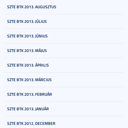
SZTE BTK 2013. AUGUSZTUS
SZTE BTK 2013. JÚLIUS
SZTE BTK 2013. JÚNIUS
SZTE BTK 2013. MÁJUS
SZTE BTK 2013. ÁPRILIS
SZTE BTK 2013. MÁRCIUS
SZTE BTK 2013. FEBRUÁR
SZTE BTK 2013. JANUÁR
SZTE BTK 2012. DECEMBER