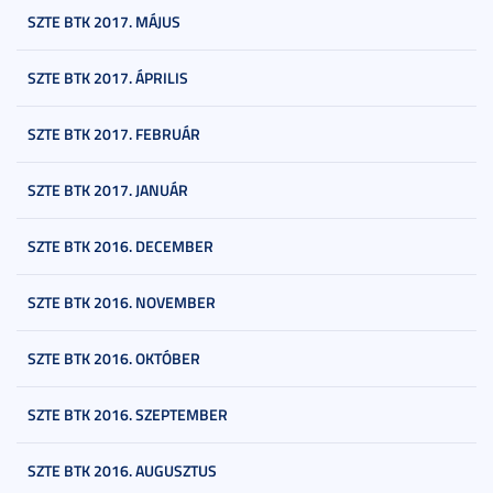
SZTE BTK 2017. MÁJUS
SZTE BTK 2017. ÁPRILIS
SZTE BTK 2017. FEBRUÁR
SZTE BTK 2017. JANUÁR
SZTE BTK 2016. DECEMBER
SZTE BTK 2016. NOVEMBER
SZTE BTK 2016. OKTÓBER
SZTE BTK 2016. SZEPTEMBER
SZTE BTK 2016. AUGUSZTUS