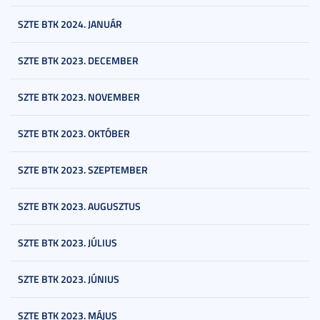
SZTE BTK 2024. JANUÁR
SZTE BTK 2023. DECEMBER
SZTE BTK 2023. NOVEMBER
SZTE BTK 2023. OKTÓBER
SZTE BTK 2023. SZEPTEMBER
SZTE BTK 2023. AUGUSZTUS
SZTE BTK 2023. JÚLIUS
SZTE BTK 2023. JÚNIUS
SZTE BTK 2023. MÁJUS