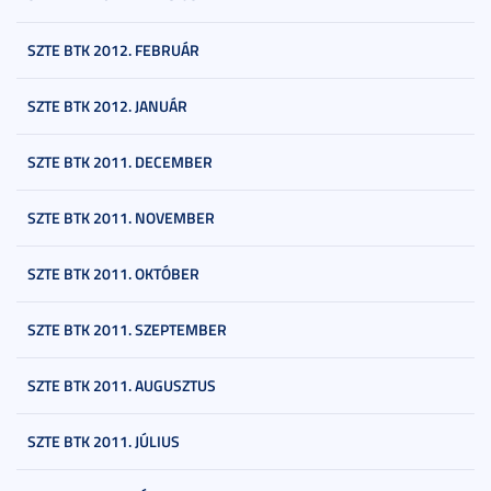
SZTE BTK 2012. FEBRUÁR
SZTE BTK 2012. JANUÁR
SZTE BTK 2011. DECEMBER
SZTE BTK 2011. NOVEMBER
SZTE BTK 2011. OKTÓBER
SZTE BTK 2011. SZEPTEMBER
SZTE BTK 2011. AUGUSZTUS
SZTE BTK 2011. JÚLIUS