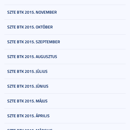
SZTE BTK 2015. NOVEMBER
SZTE BTK 2015. OKTÓBER
SZTE BTK 2015. SZEPTEMBER
SZTE BTK 2015. AUGUSZTUS
SZTE BTK 2015. JÚLIUS
SZTE BTK 2015. JÚNIUS
SZTE BTK 2015. MÁJUS
SZTE BTK 2015. ÁPRILIS