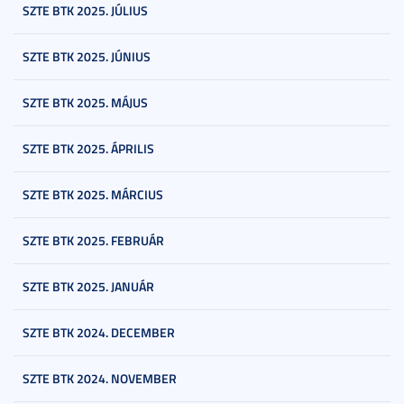
SZTE BTK 2025. JÚLIUS
SZTE BTK 2025. JÚNIUS
SZTE BTK 2025. MÁJUS
SZTE BTK 2025. ÁPRILIS
SZTE BTK 2025. MÁRCIUS
SZTE BTK 2025. FEBRUÁR
SZTE BTK 2025. JANUÁR
SZTE BTK 2024. DECEMBER
SZTE BTK 2024. NOVEMBER