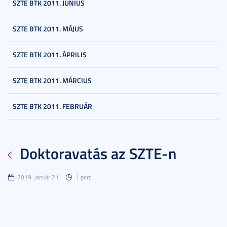
SZTE BTK 2011. JÚNIUS
SZTE BTK 2011. MÁJUS
SZTE BTK 2011. ÁPRILIS
SZTE BTK 2011. MÁRCIUS
SZTE BTK 2011. FEBRUÁR
Doktoravatás az SZTE-n
2019. január 21.
1 perc