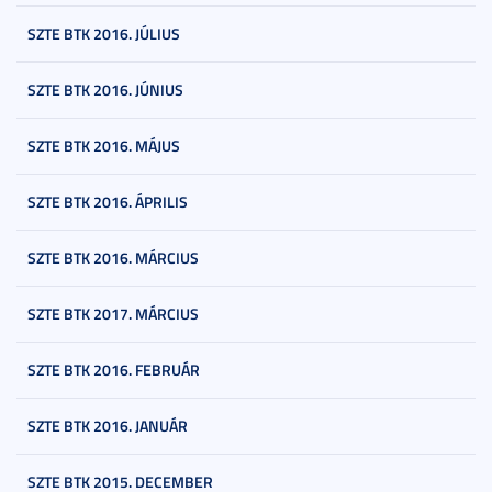
SZTE BTK 2016. JÚLIUS
SZTE BTK 2016. JÚNIUS
SZTE BTK 2016. MÁJUS
SZTE BTK 2016. ÁPRILIS
SZTE BTK 2016. MÁRCIUS
SZTE BTK 2017. MÁRCIUS
SZTE BTK 2016. FEBRUÁR
SZTE BTK 2016. JANUÁR
SZTE BTK 2015. DECEMBER