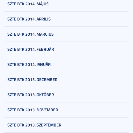
SZTE BTK 2014. MÁJUS
SZTE BTK 2014. ÁPRILIS
SZTE BTK 2014. MÁRCIUS
SZTE BTK 2014. FEBRUÁR
SZTE BTK 2014. JANUÁR
SZTE BTK 2013. DECEMBER
SZTE BTK 2013. OKTÓBER
SZTE BTK 2013. NOVEMBER
SZTE BTK 2013. SZEPTEMBER