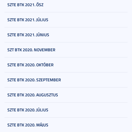
SZTE BTK 2021. ŐSZ
SZTE BTK 2021. JÚLIUS
SZTE BTK 2021. JÚNIUS
SZT BTK 2020. NOVEMBER
SZTE BTK 2020. OKTÓBER
SZTE BTK 2020. SZEPTEMBER
SZTE BTK 2020. AUGUSZTUS
SZTE BTK 2020. JÚLIUS
SZTE BTK 2020. MÁJUS