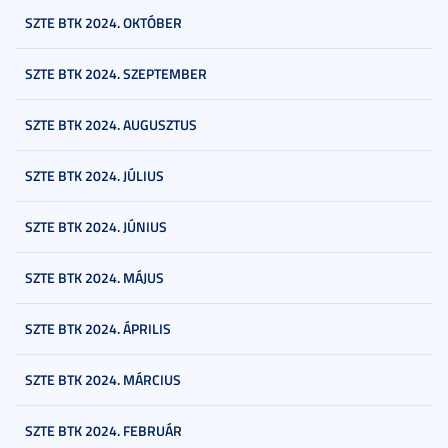
SZTE BTK 2024. OKTÓBER
SZTE BTK 2024. SZEPTEMBER
SZTE BTK 2024. AUGUSZTUS
SZTE BTK 2024. JÚLIUS
SZTE BTK 2024. JÚNIUS
SZTE BTK 2024. MÁJUS
SZTE BTK 2024. ÁPRILIS
SZTE BTK 2024. MÁRCIUS
SZTE BTK 2024. FEBRUÁR