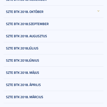
SZTE BTK 2018. OKTÓBER
SZTE BTK 2018.SZEPTEMBER
SZTE BTK 2018. AUGUSZTUS
SZTE BTK 2018.JÚLIUS
SZTE BTK 2018.JÚNIUS
SZTE BTK 2018. MÁJUS
SZTE BTK 2018. ÁPRILIS
SZTE BTK 2018. MÁRCIUS