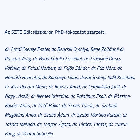
Az SZTE Bölcsészkaron PhD-fokozatot szerzett:
dr. Aradi Csenge Eszter, dr. Bencsik Orsolya, Bene Zoltánné dr.
Pusztai Virág, dr. Bodó Katalin Erzsébet, dr. Erdélyiné Dancs
Katinka, dr. Falusi Norbert, dr. Fejős Sándor, dr. Fűz Nóra, dr.
Horváth Henrietta, dr. Kambeyo Linus, dr.Karácsonyi Judit Krisztina,
dr. Kiss Renáta Mária, dr. Kovács Anett, dr. Lipták-Pikó Judit, dr.
Nagy László, dr. Nemes Krisztina, dr. Palatinus Zsolt, dr. Pásztor-
Kovács Anita, dr. Pető Bálint, dr. Simon Tünde, dr. Szabadi
Magdolna Anna, dr. Szabó Ádám, dr. Szabó Martina Katalin, dr.
Takács Melinda, dr. Tongori Ágota, dr. Túróczi Tamás, dr. Yunjun
Kong, dr. Zentai Gabriella.