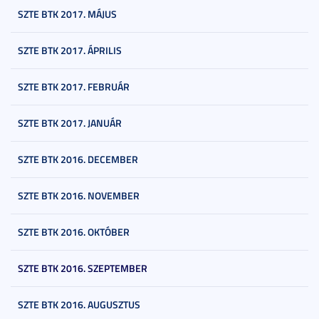
SZTE BTK 2017. MÁJUS
SZTE BTK 2017. ÁPRILIS
SZTE BTK 2017. FEBRUÁR
SZTE BTK 2017. JANUÁR
SZTE BTK 2016. DECEMBER
SZTE BTK 2016. NOVEMBER
SZTE BTK 2016. OKTÓBER
SZTE BTK 2016. SZEPTEMBER
SZTE BTK 2016. AUGUSZTUS