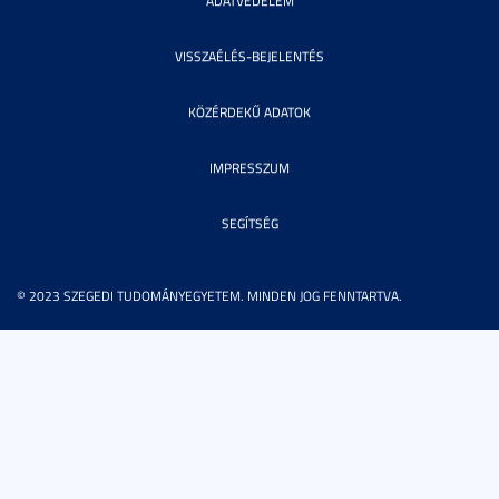
ADATVÉDELEM
VISSZAÉLÉS-BEJELENTÉS
KÖZÉRDEKŰ ADATOK
IMPRESSZUM
SEGÍTSÉG
© 2023 SZEGEDI TUDOMÁNYEGYETEM. MINDEN JOG FENNTARTVA.