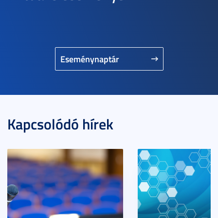
Eseménynaptár
Kapcsolódó hírek