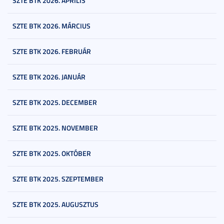
SZTE BTK 2026. ÁPRILIS
SZTE BTK 2026. MÁRCIUS
SZTE BTK 2026. FEBRUÁR
SZTE BTK 2026. JANUÁR
SZTE BTK 2025. DECEMBER
SZTE BTK 2025. NOVEMBER
SZTE BTK 2025. OKTÓBER
SZTE BTK 2025. SZEPTEMBER
SZTE BTK 2025. AUGUSZTUS