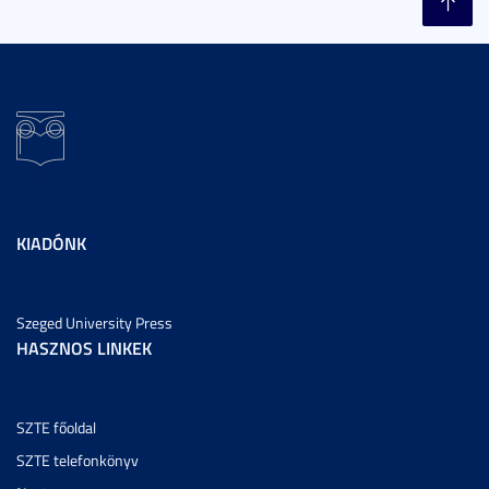
KIADÓNK
Szeged University Press
HASZNOS LINKEK
SZTE főoldal
SZTE telefonkönyv