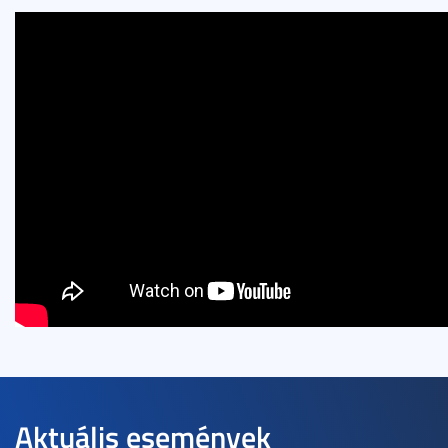
Aktuális események