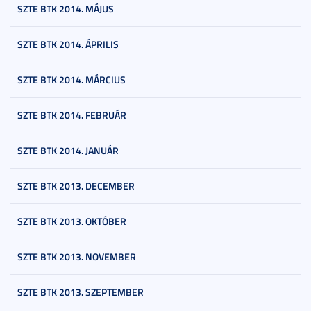
SZTE BTK 2014. MÁJUS
SZTE BTK 2014. ÁPRILIS
SZTE BTK 2014. MÁRCIUS
SZTE BTK 2014. FEBRUÁR
SZTE BTK 2014. JANUÁR
SZTE BTK 2013. DECEMBER
SZTE BTK 2013. OKTÓBER
SZTE BTK 2013. NOVEMBER
SZTE BTK 2013. SZEPTEMBER