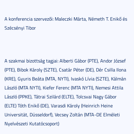
A konferencia szervezői: Maleczki Márta, Németh T. Enikő és
Szécsényi Tibor
A szakmai bizottság tagjai: Alberti Gábor (PTE), Andor József
(PTE), Bibok Károly (SZTE), Csatár Péter (DE), Dér Csilla Ilona
(KRE), Gyuris Beáta (MTA, NYTI), Ivaskó Lívia (SZTE), Kálmán
László (MTA NYTI), Kiefer Ferenc (MTA NYTI), Nemesi Attila
László (PPKE), Tátrai Szilárd (ELTE), Tolcsvai Nagy Gábor
(ELTE) Tóth Enikő (DE), Varasdi Károly (Heinrich Heine
Universität, Düsseldorf), Vecsey Zoltán (MTA-DE Elméleti
Nyelvészeti Kutatócsoport)