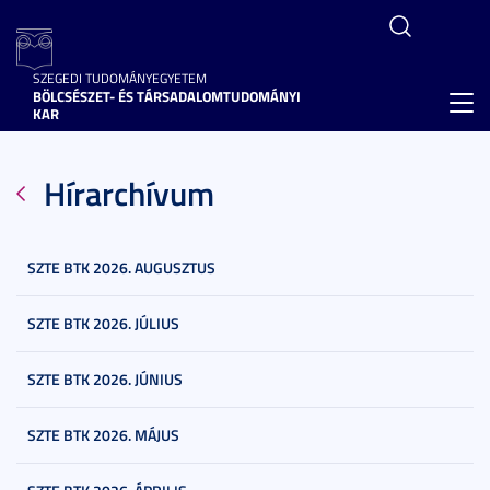
SZEGEDI TUDOMÁNYEGYETEM
BÖLCSÉSZET- ÉS TÁRSADALOMTUDOMÁNYI
Toggl
KAR
navig
Hírarchívum
SZTE BTK 2026. AUGUSZTUS
SZTE BTK 2026. JÚLIUS
SZTE BTK 2026. JÚNIUS
SZTE BTK 2026. MÁJUS