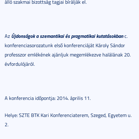
álló szakmai bizottság tagjai bírálják el.
Újdonságok a szemantikai és pragmatikai kutatásokban
Az
c.
konferenciasorozatunk első konferenciáját Károly Sándor
professzor emlékének ajánljuk megemlékezve halálának 20.
évfordulójáról.
A konferencia időpontja: 2014. április 11.
Helye: SZTE BTK Kari Konferenciaterem, Szeged, Egyetem u.
2.