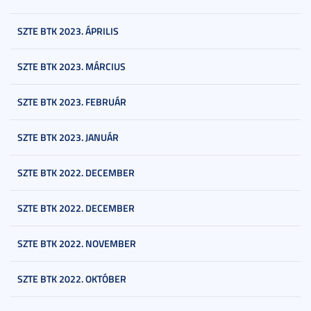
SZTE BTK 2023. ÁPRILIS
SZTE BTK 2023. MÁRCIUS
SZTE BTK 2023. FEBRUÁR
SZTE BTK 2023. JANUÁR
SZTE BTK 2022. DECEMBER
SZTE BTK 2022. DECEMBER
SZTE BTK 2022. NOVEMBER
SZTE BTK 2022. OKTÓBER