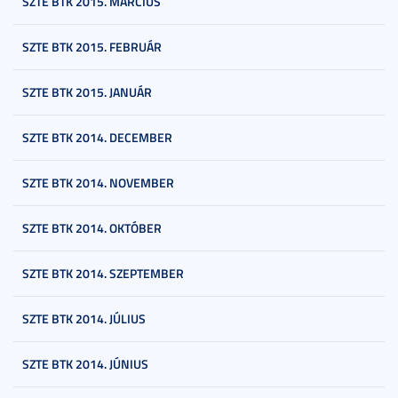
SZTE BTK 2015. MÁRCIUS
SZTE BTK 2015. FEBRUÁR
SZTE BTK 2015. JANUÁR
SZTE BTK 2014. DECEMBER
SZTE BTK 2014. NOVEMBER
SZTE BTK 2014. OKTÓBER
SZTE BTK 2014. SZEPTEMBER
SZTE BTK 2014. JÚLIUS
SZTE BTK 2014. JÚNIUS