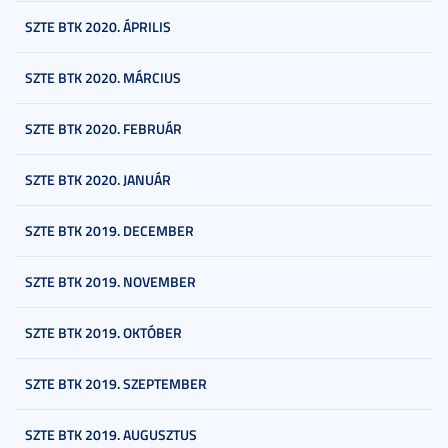
SZTE BTK 2020. ÁPRILIS
SZTE BTK 2020. MÁRCIUS
SZTE BTK 2020. FEBRUÁR
SZTE BTK 2020. JANUÁR
SZTE BTK 2019. DECEMBER
SZTE BTK 2019. NOVEMBER
SZTE BTK 2019. OKTÓBER
SZTE BTK 2019. SZEPTEMBER
SZTE BTK 2019. AUGUSZTUS