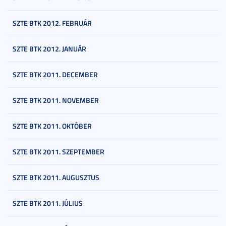
SZTE BTK 2012. FEBRUÁR
SZTE BTK 2012. JANUÁR
SZTE BTK 2011. DECEMBER
SZTE BTK 2011. NOVEMBER
SZTE BTK 2011. OKTÓBER
SZTE BTK 2011. SZEPTEMBER
SZTE BTK 2011. AUGUSZTUS
SZTE BTK 2011. JÚLIUS