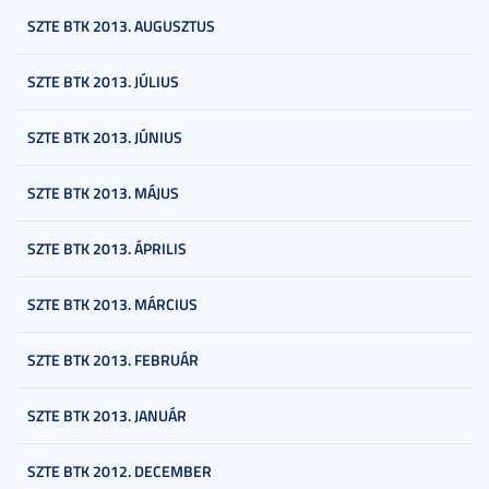
SZTE BTK 2013. AUGUSZTUS
SZTE BTK 2013. JÚLIUS
SZTE BTK 2013. JÚNIUS
SZTE BTK 2013. MÁJUS
SZTE BTK 2013. ÁPRILIS
SZTE BTK 2013. MÁRCIUS
SZTE BTK 2013. FEBRUÁR
SZTE BTK 2013. JANUÁR
SZTE BTK 2012. DECEMBER