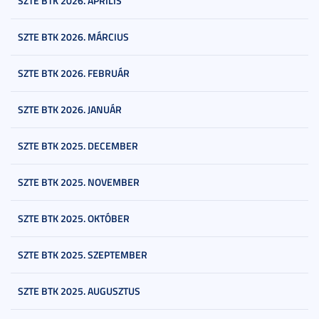
SZTE BTK 2026. ÁPRILIS
SZTE BTK 2026. MÁRCIUS
SZTE BTK 2026. FEBRUÁR
SZTE BTK 2026. JANUÁR
SZTE BTK 2025. DECEMBER
SZTE BTK 2025. NOVEMBER
SZTE BTK 2025. OKTÓBER
SZTE BTK 2025. SZEPTEMBER
SZTE BTK 2025. AUGUSZTUS