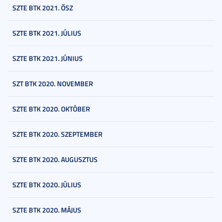
SZTE BTK 2021. ŐSZ
SZTE BTK 2021. JÚLIUS
SZTE BTK 2021. JÚNIUS
SZT BTK 2020. NOVEMBER
SZTE BTK 2020. OKTÓBER
SZTE BTK 2020. SZEPTEMBER
SZTE BTK 2020. AUGUSZTUS
SZTE BTK 2020. JÚLIUS
SZTE BTK 2020. MÁJUS