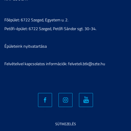
Főépület: 6722 Szeged, Egyetem u. 2.
Petőfi-épület: 6722 Szeged, Petőfi Sándor sgt. 30-34.
Épületeink nyitvatartása
Felvételivel kapcsolatos információk: felveteli.btk@szte.hu
SÜTIKEZELÉS