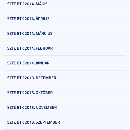
SZTE BTK 2014. MÁJUS
SZTE BTK 2014. ÁPRILIS
SZTE BTK 2014. MÁRCIUS
SZTE BTK 2014. FEBRUÁR
SZTE BTK 2014. JANUÁR
SZTE BTK 2013. DECEMBER
SZTE BTK 2013. OKTÓBER
SZTE BTK 2013. NOVEMBER
SZTE BTK 2013. SZEPTEMBER