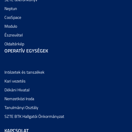
Neptun
CooSpace
Modulo
Észrevétel
Oldaltérkép
OPERATÍV EGYSÉGEK
Intézetek és tanszékek
Kari vezetés
Dékáni Hivatal
Nemzetközi Iroda
Tanulmányi Osztály
SZTE BTK Hallgatói Önkormányzat
KAPCSOLAT