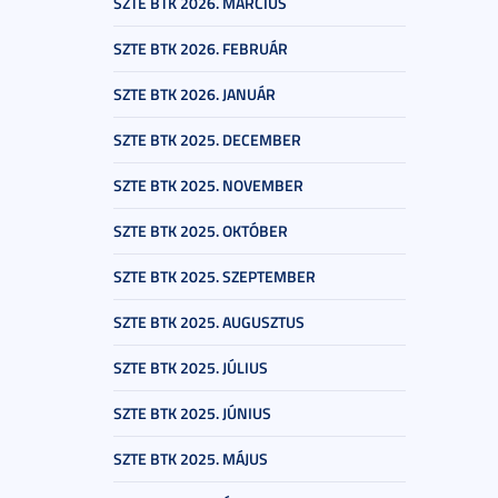
SZTE BTK 2026. MÁRCIUS
SZTE BTK 2026. FEBRUÁR
SZTE BTK 2026. JANUÁR
SZTE BTK 2025. DECEMBER
SZTE BTK 2025. NOVEMBER
SZTE BTK 2025. OKTÓBER
SZTE BTK 2025. SZEPTEMBER
SZTE BTK 2025. AUGUSZTUS
SZTE BTK 2025. JÚLIUS
SZTE BTK 2025. JÚNIUS
SZTE BTK 2025. MÁJUS