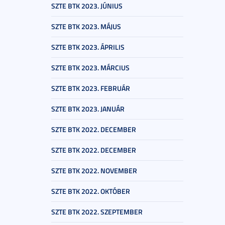
SZTE BTK 2023. JÚNIUS
SZTE BTK 2023. MÁJUS
SZTE BTK 2023. ÁPRILIS
SZTE BTK 2023. MÁRCIUS
SZTE BTK 2023. FEBRUÁR
SZTE BTK 2023. JANUÁR
SZTE BTK 2022. DECEMBER
SZTE BTK 2022. DECEMBER
SZTE BTK 2022. NOVEMBER
SZTE BTK 2022. OKTÓBER
SZTE BTK 2022. SZEPTEMBER