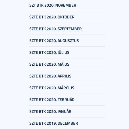
SZT BTK 2020. NOVEMBER
SZTE BTK 2020. OKTÓBER
SZTE BTK 2020. SZEPTEMBER
SZTE BTK 2020. AUGUSZTUS
SZTE BTK 2020. JÚLIUS
SZTE BTK 2020. MÁJUS
SZTE BTK 2020. ÁPRILIS
SZTE BTK 2020. MÁRCIUS
SZTE BTK 2020. FEBRUÁR
SZTE BTK 2020. JANUÁR
SZTE BTK 2019. DECEMBER