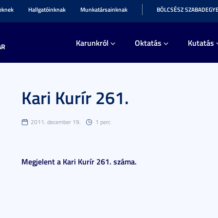
teknek
Hallgatóinknak
Munkatársainknak
BÖLCSÉSZ SZABADEGY
Karunkról
Oktatás
Kutatás
AR
Kari Kurír 261.
2011. december 19.
1 perc
Megjelent a Kari Kurír 261. száma.