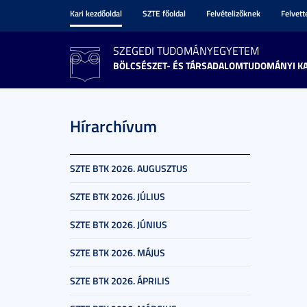
Kari kezdőoldal
SZTE főoldal
Felvételizőknek
Felvet
SZEGEDI TUDOMÁNYEGYETEM
BÖLCSÉSZET- ÉS TÁRSADALOMTUDOMÁNYI K
Hírarchívum
SZTE BTK 2026. AUGUSZTUS
SZTE BTK 2026. JÚLIUS
SZTE BTK 2026. JÚNIUS
SZTE BTK 2026. MÁJUS
SZTE BTK 2026. ÁPRILIS