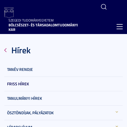
SZEGEDI TUDOMÁNYEGYETEM
BÖLCSÉSZET- ÉS TÁRSADALOMTUDOMÁNYI
Toggl
KAR
navig
Hírek
TANÉV RENDJE
FRISS HÍREK
TANULMÁNYI HÍREK
ÖSZTÖNDÍJAK, PÁLYÁZATOK