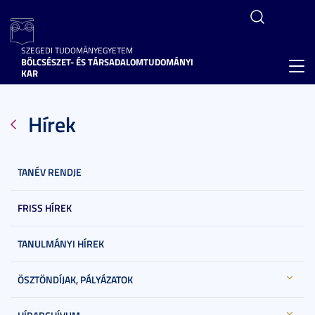
SZEGEDI TUDOMÁNYEGYETEM
BÖLCSÉSZET- ÉS TÁRSADALOMTUDOMÁNYI
Toggl
KAR
navig
Hírek
TANÉV RENDJE
FRISS HÍREK
TANULMÁNYI HÍREK
ÖSZTÖNDÍJAK, PÁLYÁZATOK