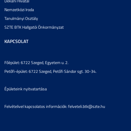
Dékáni Hivatal
Nemzetközi Iroda
Tanulmányi Osztály
SZTE BTK Hallgatói Önkormányzat
KAPCSOLAT
Főépület: 6722 Szeged, Egyetem u. 2.
Petőfi-épület: 6722 Szeged, Petőfi Sándor sgt. 30-34.
Épületeink nyitvatartása
Felvételivel kapcsolatos információk: felveteli.btk@szte.hu