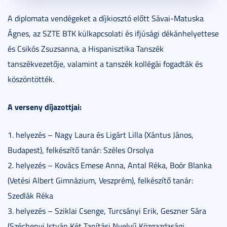
A diplomata vendégeket a díjkiosztó előtt Sávai-Matuska
Ágnes, az SZTE BTK külkapcsolati és ifjúsági dékánhelyettese
és Csikós Zsuzsanna, a Hispanisztika Tanszék
tanszékvezetője, valamint a tanszék kollégái fogadták és
köszöntötték.
A verseny díjazottjai:
1. helyezés – Nagy Laura és Ligárt Lilla (Xántus János,
Budapest), felkészítő tanár: Széles Orsolya
2. helyezés – Kovács Emese Anna, Antal Réka, Boór Blanka
(Vetési Albert Gimnázium, Veszprém), felkészítő tanár:
Szedlák Réka
3.
helyezés – Sziklai Csenge, Turcsányi Erik, Geszner Sára
(Széchenyi István Két Tanítási Nyelvű Közgazdasági