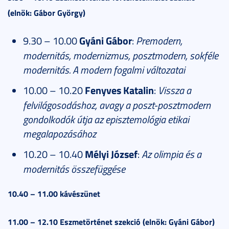
(elnök: Gábor György)
9.30 – 10.00
Gyáni Gábor
:
Premodern,
modernitás, modernizmus, posztmodern, sokféle
modernitás. A modern fogalmi változatai
10.00 – 10.20
Fenyves Katalin
:
Vissza a
felvilágosodáshoz, avagy a poszt-posztmodern
gondolkodók útja az episztemológia etikai
megalapozásához
10.20 – 10.40
Mélyi József
:
Az olimpia és a
modernitás összefüggése
10.40 – 11.00 kávészünet
11.00 – 12.10 Eszmetörténet szekció (elnök: Gyáni Gábor)