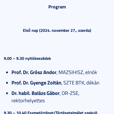
Program
Első nap (2024. november 27., szerda)
9.00 – 9.30 nyitóbeszédek
Prof. Dr. Grósz Andor
, MAZSIHISZ, elnök
Prof. Dr. Gyenge Zoltán
, SZTE BTK, dékán
Dr. habil. Balázs Gábor
, OR-ZSE,
rektorhelyettes
9.30
– 10.40 Eszmetörténet/Történetelmélet szekció