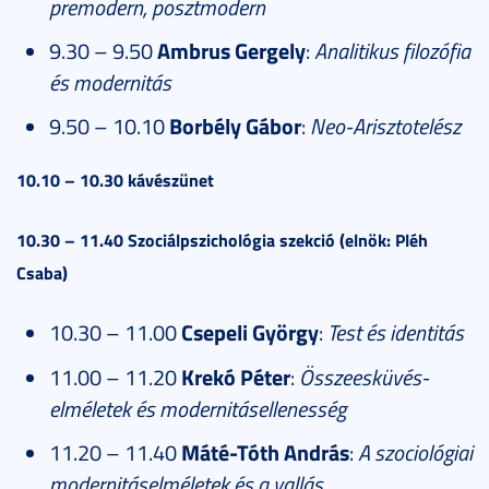
premodern, posztmodern
9.30 – 9.50
Ambrus Gergely
:
Analitikus filozófia
és modernitás
9.50 – 10.10
Borbély Gábor
:
Neo-Arisztotelész
10.10 – 10.30 kávészünet
10.30 – 11.40 Szociálpszichológia szekció (elnök: Pléh
Csaba)
10.30 – 11.00
Csepeli György
:
Test és identitás
11.00 – 11.20
Krekó Péter
:
Összeesküvés-
elméletek és modernitásellenesség
11.20 – 11.40
Máté-Tóth András
:
A szociológiai
modernitáselméletek és a vallás