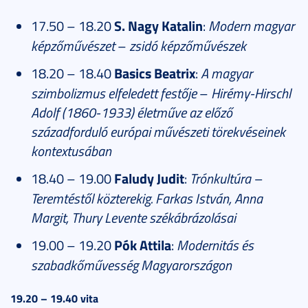
17.50 – 18.20
S. Nagy Katalin
:
Modern magyar
képzőművészet
–
zsidó képzőművészek
18.20 – 18.40
Basics Beatrix
:
A magyar
szimbolizmus elfeledett festője
–
Hirémy-Hirschl
Adolf (1860-1933) életműve az előző
századforduló európai művészeti törekvéseinek
kontextusában
18.40 – 19.00
Faludy Judit
:
Trónkultúra –
Teremtéstől közterekig. Farkas István, Anna
Margit, Thury Levente székábrázolásai
19.00 – 19.20
Pók Attila
:
Modernitás és
szabadkőművesség Magyarországon
19.20 – 19.40 vita