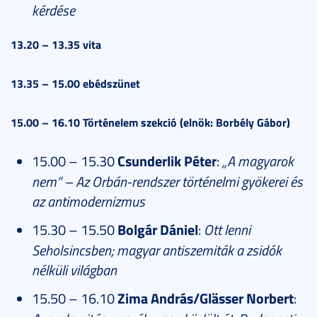
kérdése
13.20 – 13.35 vita
13.35 – 15.00 ebédszünet
15.00 – 16.10 Történelem szekció (elnök: Borbély Gábor)
15.00 – 15.30
Csunderlik Péter
:
„A magyarok
nem” – Az Orbán-rendszer történelmi gyökerei és
az antimodernizmus
15.30 – 15.50
Bolgár Dániel
:
Ott lenni
Seholsincsben; magyar antiszemiták a zsidók
nélküli világban
15.50 – 16.10
Zima András/Glässer Norbert
: