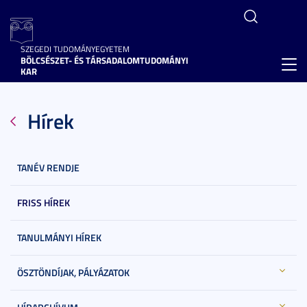
SZEGEDI TUDOMÁNYEGYETEM
BÖLCSÉSZET- ÉS TÁRSADALOMTUDOMÁNYI
Toggl
KAR
navig
Hírek
TANÉV RENDJE
FRISS HÍREK
TANULMÁNYI HÍREK
ÖSZTÖNDÍJAK, PÁLYÁZATOK