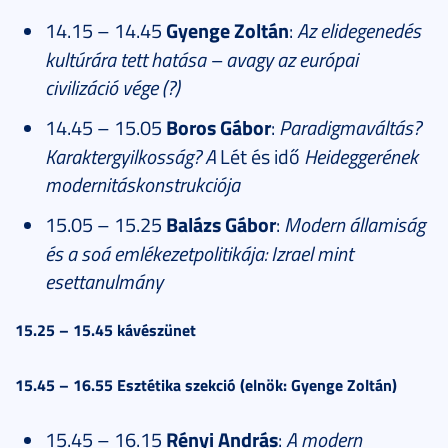
14.15 – 14.45
Gyenge Zoltán
:
Az elidegenedés
kultúrára tett hatása – avagy az európai
civilizáció vége (?)
14.45 – 15.05
Boros Gábor
:
Paradigmaváltás?
Karaktergyilkosság? A
Lét és idő
Heideggerének
modernitáskonstrukciója
15.05 – 15.25
Balázs Gábor
:
Modern államiság
és a soá emlékezetpolitikája: Izrael mint
esettanulmány
15.25 – 15.45 kávészünet
15.45 – 16.55 Esztétika szekció (elnök: Gyenge Zoltán)
15.45 – 16.15
Rényi András
:
A modern