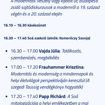
A modernitás: veszély vagy kijelölt út; Budapesti
zsidó sajtódiskurzusok a modernről a 19. század
végén és a 20. század elején
16.10 – 16.30 kávészünet
16.30 – 17.40 Soá szekció (elnök: Komoróczy Szonja)
16.30 – 17.00
Vajda Júlia
:
Találkozás,
szembenézés, megbékélés
17.00 – 17.20
Frauhammer Krisztina
:
Modernitás és modernség a mindennapok és
helyi életvilágok perspektíváján keresztül (A
szegedi Taussig vendégkönyv hagyaték)
17.20 – 17.40
Papp Richárd
:
A Soá
mitologizációja a helyi emlékezetben a mai