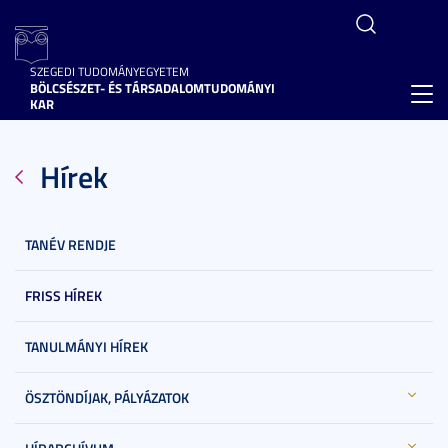
SZEGEDI TUDOMÁNYEGYETEM
BÖLCSÉSZET- ÉS TÁRSADALOMTUDOMÁNYI
Toggl
KAR
navig
Hírek
TANÉV RENDJE
FRISS HÍREK
TANULMÁNYI HÍREK
ÖSZTÖNDÍJAK, PÁLYÁZATOK