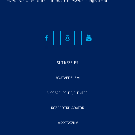
Felvételivel kapcsolatos információk: felveteli.btk@szte.hu
SÜTIKEZELÉS
ADATVÉDELEM
VISSZAÉLÉS-BEJELENTÉS
KÖZÉRDEKŰ ADATOK
IMPRESSZUM