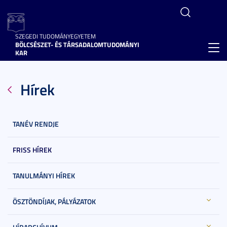
SZEGEDI TUDOMÁNYEGYETEM
BÖLCSÉSZET- ÉS TÁRSADALOMTUDOMÁNYI
Toggl
KAR
navig
Hírek
TANÉV RENDJE
FRISS HÍREK
TANULMÁNYI HÍREK
ÖSZTÖNDÍJAK, PÁLYÁZATOK