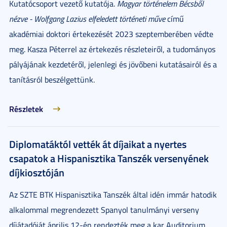
Kutatócsoport vezető kutatója.
Magyar történelem Bécsből
nézve - Wolfgang Lazius elfeledett történeti műve
című
akadémiai doktori értekezését 2023 szeptemberében védte
meg. Kasza Péterrel az értekezés részleteiről, a tudományos
pályájának kezdetéről, jelenlegi és jövőbeni kutatásairól és a
tanításról beszélgettünk.
Részletek
Diplomatáktól vették át díjaikat a nyertes
csapatok a Hispanisztika Tanszék versenyének
díjkiosztóján
Az SZTE BTK Hispanisztika Tanszék által idén immár hatodik
alkalommal megrendezett Spanyol tanulmányi verseny
díjátadóját április 12-én rendezték meg a kar Auditorium