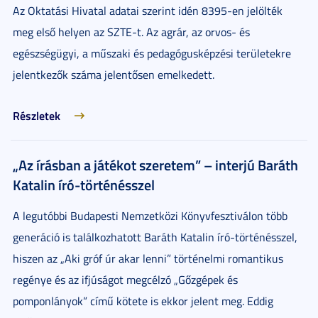
Az Oktatási Hivatal adatai szerint idén 8395-en jelölték
meg első helyen az SZTE-t. Az agrár, az orvos- és
egészségügyi, a műszaki és pedagógusképzési területekre
jelentkezők száma jelentősen emelkedett.
Részletek
„Az írásban a játékot szeretem” – interjú Baráth
Katalin író-történésszel
A legutóbbi Budapesti Nemzetközi Könyvfesztiválon több
generáció is találkozhatott Baráth Katalin író-történésszel,
hiszen az „Aki gróf úr akar lenni” történelmi romantikus
regénye és az ifjúságot megcélzó „Gőzgépek és
pomponlányok” című kötete is ekkor jelent meg. Eddig