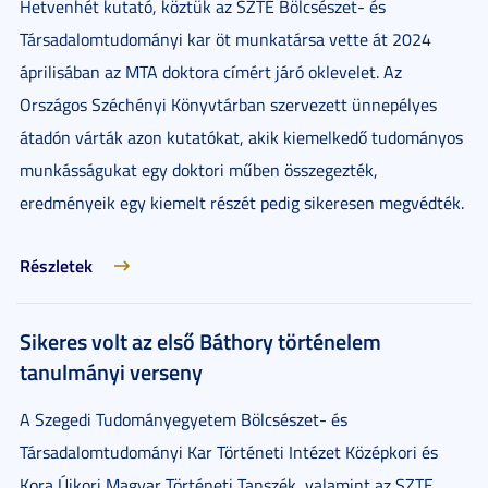
Hetvenhét kutató, köztük az SZTE Bölcsészet- és
Társadalomtudományi kar öt munkatársa vette át 2024
áprilisában az MTA doktora címért járó oklevelet. Az
Országos Széchényi Könyvtárban szervezett ünnepélyes
átadón várták azon kutatókat, akik kiemelkedő tudományos
munkásságukat egy doktori műben összegezték,
eredményeik egy kiemelt részét pedig sikeresen megvédték.
Részletek
Sikeres volt az első Báthory történelem
tanulmányi verseny
A Szegedi Tudományegyetem Bölcsészet- és
Társadalomtudományi Kar Történeti Intézet Középkori és
Kora Újkori Magyar Történeti Tanszék, valamint az SZTE