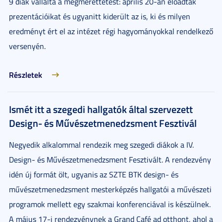
9 diák vállalta a megmérettetést: április 20-án előadták
prezentációikat és ugyanitt kiderült az is, ki és milyen
eredményt ért el az intézet régi hagyományokkal rendelkező
versenyén.
Részletek
Ismét itt a szegedi hallgatók által szervezett
Design- és Művészetmenedzsment Fesztivál
Negyedik alkalommal rendezik meg szegedi diákok a IV.
Design- és Művészetmenedzsment Fesztivált. A rendezvény
idén új formát ölt, ugyanis az SZTE BTK design- és
művészetmenedzsment mesterképzés hallgatói a művészeti
programok mellett egy szakmai konferenciával is készülnek.
A május 17-i rendezvénynek a Grand Café ad otthont, ahol a