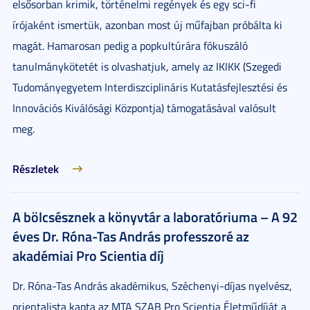
elsősorban krimik, történelmi regények és egy sci-fi
írójaként ismertük, azonban most új műfajban próbálta ki
magát. Hamarosan pedig a popkultúrára fókuszáló
tanulmánykötetét is olvashatjuk, amely az IKIKK (Szegedi
Tudományegyetem Interdiszciplináris Kutatásfejlesztési és
Innovációs Kiválósági Központja) támogatásával valósult
meg.
Részletek
A bölcsésznek a könyvtár a laboratóriuma – A 92
éves Dr. Róna-Tas András professzoré az
akadémiai Pro Scientia díj
Dr. Róna-Tas András akadémikus, Széchenyi-díjas nyelvész,
orientalista kapta az MTA SZAB Pro Scientia Életműdíját a