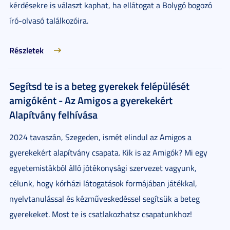
kérdésekre is választ kaphat, ha ellátogat a Bolygó bogozó
író-olvasó találkozóira.
Részletek
Segítsd te is a beteg gyerekek felépülését
amigóként - Az Amigos a gyerekekért
Alapítvány felhívása
2024 tavaszán, Szegeden, ismét elindul az Amigos a
gyerekekért alapítvány csapata. Kik is az Amigók? Mi egy
egyetemistákból álló jótékonysági szervezet vagyunk,
célunk, hogy kórházi látogatások formájában játékkal,
nyelvtanulással és kézműveskedéssel segítsük a beteg
gyerekeket. Most te is csatlakozhatsz csapatunkhoz!