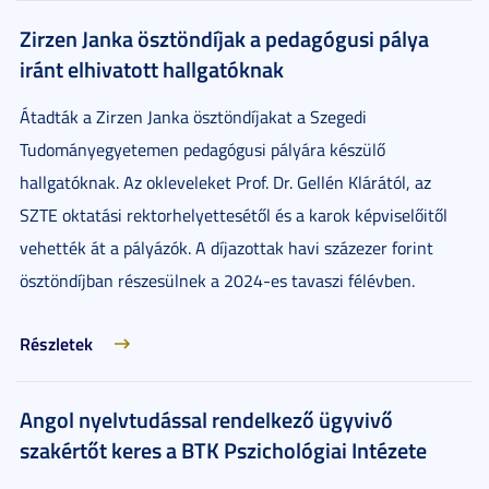
Zirzen Janka ösztöndíjak a pedagógusi pálya
iránt elhivatott hallgatóknak
Átadták a Zirzen Janka ösztöndíjakat a Szegedi
Tudományegyetemen pedagógusi pályára készülő
hallgatóknak. Az okleveleket Prof. Dr. Gellén Klárától, az
SZTE oktatási rektorhelyettesétől és a karok képviselőitől
vehették át a pályázók. A díjazottak havi százezer forint
ösztöndíjban részesülnek a 2024-es tavaszi félévben.
Részletek
Angol nyelvtudással rendelkező ügyvivő
szakértőt keres a BTK Pszichológiai Intézete