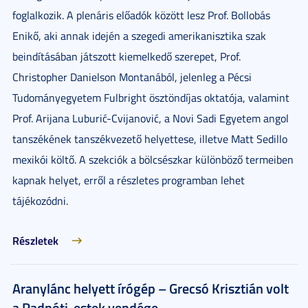
foglalkozik. A plenáris előadók között lesz Prof. Bollobás
Enikő, aki annak idején a szegedi amerikanisztika szak
beindításában játszott kiemelkedő szerepet, Prof.
Christopher Danielson Montanából, jelenleg a Pécsi
Tudományegyetem Fulbright ösztöndíjas oktatója, valamint
Prof. Arijana Luburić-Cvijanović, a Novi Sadi Egyetem angol
tanszékének tanszékvezető helyettese, illetve Matt Sedillo
mexikói költő. A szekciók a bölcsészkar különböző termeiben
kapnak helyet, erről a részletes programban lehet
tájékozódni.
Részletek
Aranylánc helyett írógép – Grecsó Krisztián volt
a Radnóti-estek vendége