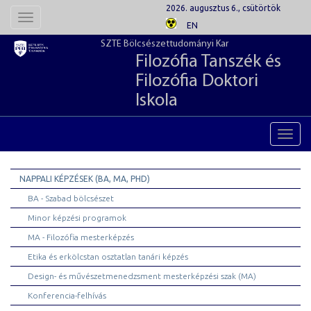
2026. augusztus 6., csütörtök
Toggle
EN
navigation
SZTE Bölcsészettudományi Kar
Filozófia Tanszék és
Filozófia Doktori
Iskola
Toggl
navig
NAPPALI KÉPZÉSEK (BA, MA, PHD)
BA - Szabad bölcsészet
Minor képzési programok
MA - Filozófia mesterképzés
Etika és erkölcstan osztatlan tanári képzés
Design- és művészetmenedzsment mesterképzési szak (MA)
Konferencia-felhívás