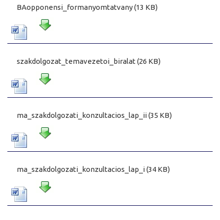
BAopponensi_formanyomtatvany (13 KB)
szakdolgozat_temavezetoi_biralat (26 KB)
ma_szakdolgozati_konzultacios_lap_ii (35 KB)
ma_szakdolgozati_konzultacios_lap_i (34 KB)