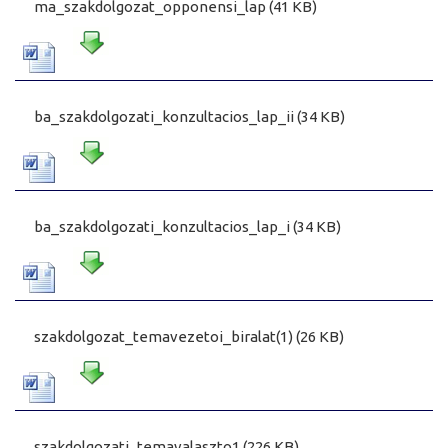
ma_szakdolgozat_opponensi_lap (41 KB)
ba_szakdolgozati_konzultacios_lap_ii (34 KB)
ba_szakdolgozati_konzultacios_lap_i (34 KB)
szakdolgozat_temavezetoi_biralat(1) (26 KB)
szakdolgozati_temavalaszto1 (226 KB)