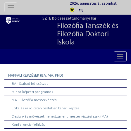
2026. augusztus 8., szombat
Toggle
EN
navigation
SZTE Bölcsészettudományi Kar
Filozófia Tanszék és
Filozófia Doktori
Iskola
Toggl
navig
NAPPALI KÉPZÉSEK (BA, MA, PHD)
BA - Szabad bölcsészet
Minor képzési programok
MA - Filozófia mesterképzés
Etika és erkölcstan osztatlan tanári képzés
Design- és művészetmenedzsment mesterképzési szak (MA)
Konferencia-felhívás