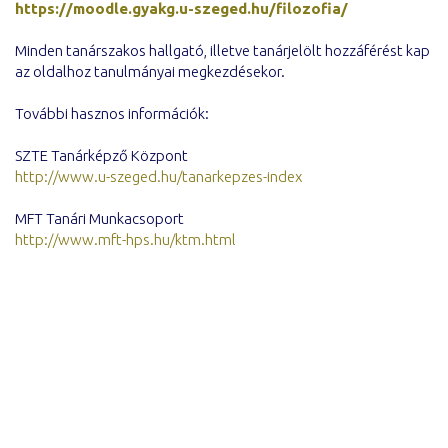
https://moodle.gyakg.u-szeged.
hu/filozofia/
Minden tanárszakos hallgató, illetve tanárjelölt hozzáférést kap
az oldalhoz tanulmányai megkezdésekor.
További hasznos információk:
SZTE Tanárképző Központ
http://www.u-szeged.hu/
tanarkepzes-index
MFT Tanári Munkacsoport
http://www.mft-hps.hu/ktm.html