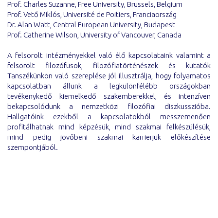
Prof. Charles Suzanne, Free University, Brussels, Belgium
Prof. Vető Miklós, Université de Poitiers, Franciaország
Dr. Alan Watt, Central European University, Budapest
Prof. Catherine Wilson, University of Vancouver, Canada
A felsorolt intézményekkel való élő kapcsolataink valamint a
felsorolt filozófusok, filozófiatörténészek és kutatók
Tanszékünkön való szereplése jól illusztrálja, hogy folyamatos
kapcsolatban állunk a legkülönfélébb országokban
tevékenykedő kiemelkedő szakemberekkel, és intenzíven
bekapcsolódunk a nemzetközi filozófiai diszkusszióba.
Hallgatóink ezekből a kapcsolatokból messzemenően
profitálhatnak mind képzésük, mind szakmai felkészülésük,
mind pedig jövőbeni szakmai karrierjük előkészítése
szempontjából.