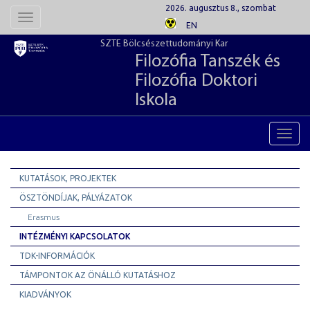
2026. augusztus 8., szombat
Toggle
EN
navigation
SZTE Bölcsészettudományi Kar
Filozófia Tanszék és
Filozófia Doktori
Iskola
Toggl
navig
KUTATÁSOK, PROJEKTEK
ÖSZTÖNDÍJAK, PÁLYÁZATOK
Erasmus
INTÉZMÉNYI KAPCSOLATOK
TDK-INFORMÁCIÓK
TÁMPONTOK AZ ÖNÁLLÓ KUTATÁSHOZ
KIADVÁNYOK