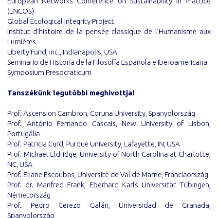
European Networks Conference on Sustainability in Practice
(ENCOS)
Global Ecological Integrity Project
Institut d’histoire de la pensée classique de l’Humanisme aux
Lumières
Liberty Fund, Inc., Indianapolis, USA
Seminario de Historia de la Filosofía Española e Iberoamericana
Symposium Presocraticum
Tanszékünk legutóbbi meghívottjai
Prof. Ascension Cambron, Coruna University, Spanyolország
Prof. António Fernando Cascais, New University of Lisbon,
Portugália
Prof. Patricia Curd, Purdue University, Lafayette, IN, USA
Prof. Michael Eldridge, University of North Carolina at Charlotte,
NC, USA
Prof. Eliane Escoubas, Université de Val de Marne, Franciaország
Prof. dr. Manfred Frank, Eberhard Karls Universität Tübingen,
Németország
Prof. Pedro Cerezo Galán, Universidad de Granada,
Spanyolország