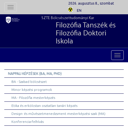
2026. augusztus 8., szombat
Toggle
EN
navigation
SZTE Bölcsészettudományi Kar
Filozófia Tanszék és
Filozófia Doktori
Iskola
Toggl
navig
NAPPALI KÉPZÉSEK (BA, MA, PHD)
BA - Szabad bölcsészet
Minor képzési programok
MA - Filozófia mesterképzés
Etika és erkölcstan osztatlan tanári képzés
Design- és művészetmenedzsment mesterképzési szak (MA)
Konferencia-felhívás