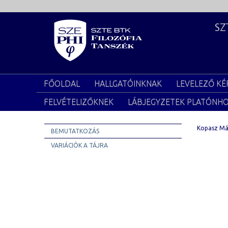
SZ
FŐOLDAL
HALLGATÓINKNAK
LEVELEZŐ KÉ
FELVÉTELIZŐKNEK
LÁBJEGYZETEK PLATÓNH
Kopasz Már
BEMUTATKOZÁS
VARIÁCIÓK A TÁJRA