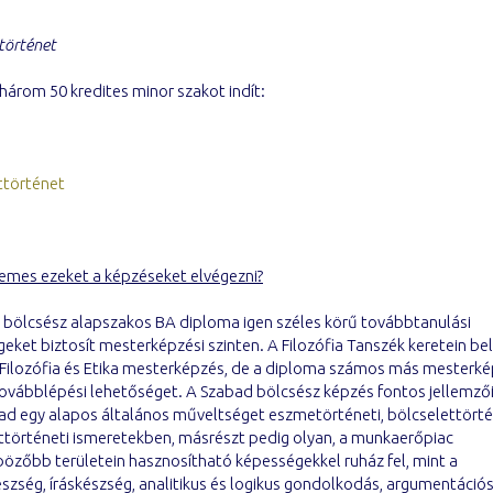
történet
három 50 kredites minor szakot indít:
történet
demes ezeket a képzéseket elvégezni?
 bölcsész alapszakos BA diploma igen széles körű továbbtanulási
eket biztosít mesterképzési szinten. A Filozófia Tanszék keretein belü
Filozófia és Etika mesterképzés, de a diploma számos más mesterk
továbblépési lehetőséget. A Szabad bölcsész képzés fontos jellemzői
ad egy alapos általános műveltséget eszmetörténeti, bölcselettörté
történeti ismeretekben, másrészt pedig olyan, a munkaerőpiac
özőbb területein hasznosítható képességekkel ruház fel, mint a
zség, íráskészség, analitikus és logikus gondolkodás, argumentációs