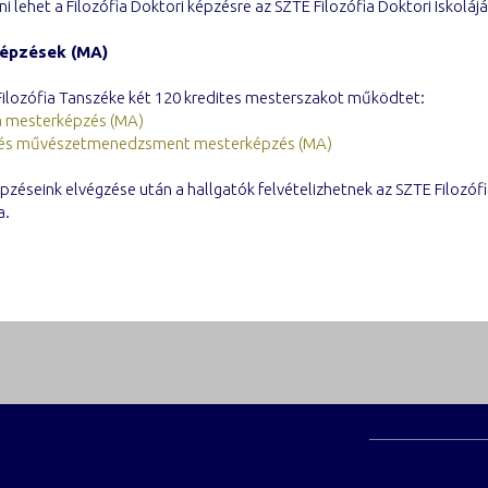
zni lehet a Filozófia Doktori képzésre az SZTE Filozófia Doktori Iskoláj
épzések (MA)
Filozófia Tanszéke két 120 kredites mesterszakot működtet:
ia mesterképzés (MA)
 és művészetmenedzsment mesterképzés (MA)
zéseink elvégzése után a hallgatók felvételizhetnek az SZTE Filozófi
a.