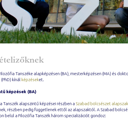
ételizőknek
Filozófia Tanszéke alapképzésen (BA), mesterképzésen (MA) és dokto
 (PhD) kínál
képzések
et.
nt
ű
k
é
pz
é
sek (BA)
ia Tanszék alapszintű képzései részben a
Szabad bölcsészet alapsza
nek, részben pedig függetlenek ettől az alapszaktól. A Szabad bölcs
n belül a Filozófia Tanszék három specializációt gondoz: