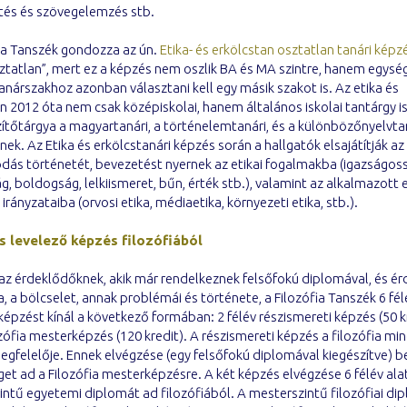
tés és szövegelemzés stb.
ia Tanszék gondozza az ún.
Etika- és erkölcstan osztatlan tanári képz
ztatlan”, mert ez a képzés nem oszlik BA és MA szintre, hanem egysé
anárszakhoz azonban választani kell egy másik szakot is. Az etika és
n 2012 óta nem csak középiskolai, hanem általános iskolai tantárgy i
zítőtárgya a magyartanári, a történelemtanári, és a különbözőnyelvta
ek. Az Etika és erkölcstanári képzés során a hallgatók elsajátítják az 
dás történetét, bevezetést nyernek az etikai fogalmakba (igazságos
, boldogság, lelkiismeret, bűn, érték stb.), valamint az alkalmazott 
 irányzataiba (orvosi etika, médiaetika, környezeti etika, stb.).
s levelező képzés filozófiából
z érdeklődőknek, akik már rendelkeznek felsőfokú diplomával, és érd
ia, a bölcselet, annak problémái és története, a Filozófia Tanszék 6 fé
képzést kínál a következő formában: 2 félév részismereti képzés (50 kr
ozófia mesterképzés (120 kredit). A részismereti képzés a filozófia mi
gfelelője. Ennek elvégzése (egy felsőfokú diplomával kiegészítve) b
et ad a Filozófia mesterképzésre. A két képzés elvégzése 6 félév ala
ntű egyetemi diplomát ad filozófiából. A mesterszintű filozófiai di