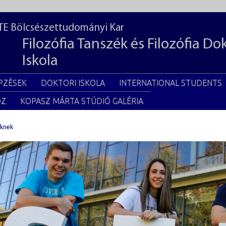
TE Bölcsészettudományi Kar
Filozófia Tanszék és Filozófia Do
Iskola
PZÉSEK
DOKTORI ISKOLA
INTERNATIONAL STUDENTS
OZ
KOPASZ MÁRTA STÚDIÓ GALÉRIA
őknek