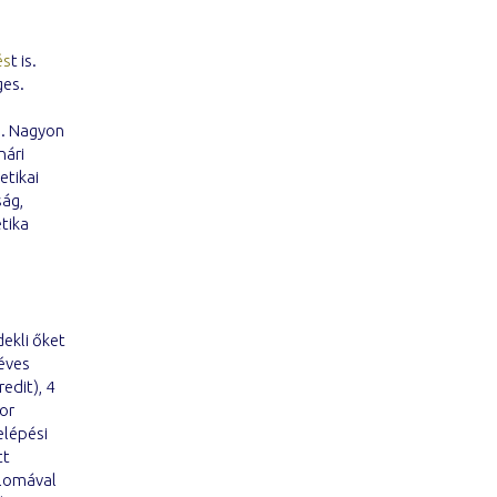
és
t is.
ges.
s. Nagyon
nári
etikai
ság,
etika
ekli őket
léves
edit), 4
nor
elépési
tt
plomával