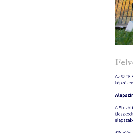
Felv
Az SZTE 
képzésen
Alapszi
A Filozóf
illeszked
alapszako
Filozófia