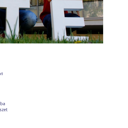
ri
k
ba
észet