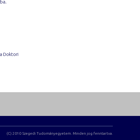
ába.
a Doktori
(C) 2010 Szegedi Tudományegyetem. Minden jog fenntartva.