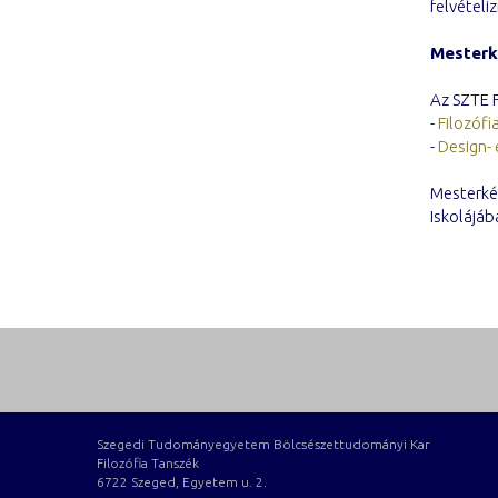
felvételi
Mesterk
Az SZTE 
-
Filozóf
-
Design-
Mesterkép
Iskolájáb
Szegedi Tudományegyetem Bölcsészettudományi Kar
Filozófia Tanszék
6722 Szeged, Egyetem u. 2.