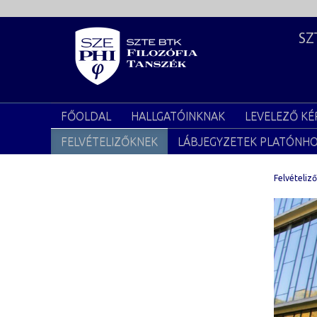
SZ
FŐOLDAL
HALLGATÓINKNAK
LEVELEZŐ KÉ
FELVÉTELIZŐKNEK
LÁBJEGYZETEK PLATÓNH
Felvételiz