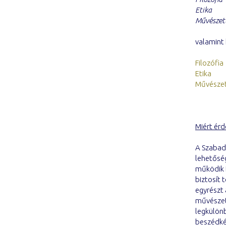
Etika
Művészet
valamint 
Filozófia
Etika
Művészet
Miért ér
A Szabad
lehetőség
működik 
biztosít 
egyrészt 
művészet
legkülönb
beszédkés