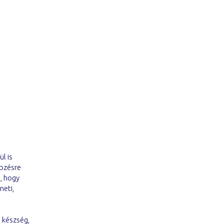
l is
épzésre
, hogy
neti,
 készség,