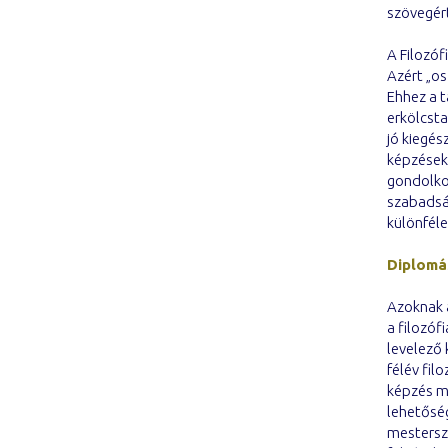
szövegér
A Filozóf
Azért „os
Ehhez a t
erkölcsta
jó kiegés
képzésekn
gondolko
szabadság
különféle
Diplomá
Azoknak a
a filozóf
levelező 
félév fil
képzés me
lehetőség
mesterszi