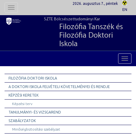
2026. augusztus 7., péntek
Toggle
EN
navigation
SZTE Bölcsészettudományi Kar
Filozófia Tanszék és
Filozófia Doktori
Iskola
Toggl
navig
FILOZÓFIA DOKTORI ISKOLA
A DOKTORI ISKOLA FELVÉTELI KÖVETELMÉNYEI ÉS RENDJE
KÉPZÉSI KERETEK
Képzési terv
TANULMÁNYI- ÉS VIZSGAREND
SZABÁLYZATOK
Minőségbiztosítási szabályzat