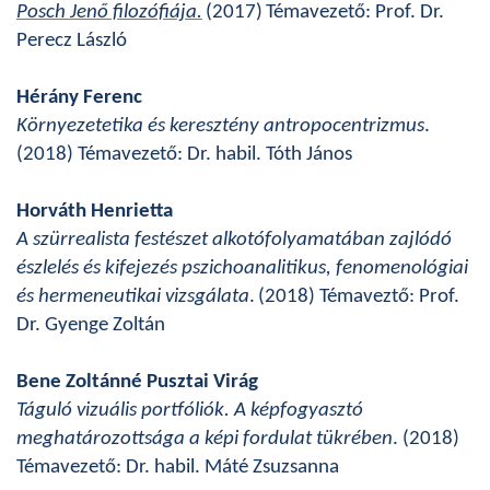
Posch Jenő filozófiája.
(2017)
Témavezető: Prof. Dr.
Perecz László
Hérány Ferenc
Környezetetika és keresztény antropocentrizmus
.
(2018) Témavezető: Dr. habil. Tóth János
Horváth Henrietta
A szürrealista festészet alkotófolyamatában zajlódó
észlelés és kifejezés pszichoanalitikus, fenomenológiai
és hermeneutikai vizsgálata
.
(2018) Témaveztő: Prof.
Dr. Gyenge Zoltán
Bene Zoltánné Pusztai Virág
Táguló vizuális portfóliók. A képfogyasztó
meghatározottsága a képi fordulat tükrében
. (2018)
Témavezető: Dr. habil. Máté Zsuzsanna