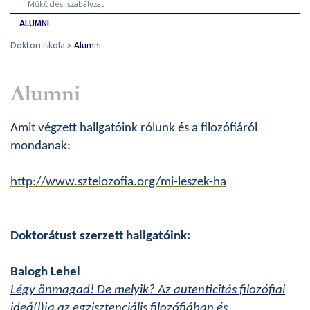
Működési szabályzat
ALUMNI
Doktori Iskola
Alumni
Alumni
Amit végzett hallgatóink rólunk és a filozófiáról
mondanak:
http://www.sztelozofia.org/mi-leszek-ha
Doktorátust szerzett hallgatóink:
Balogh Lehel
Légy önmagad! De melyik? Az autenticitás filozófiai
ideá(l)ja az egzisztenciális filozófiában és