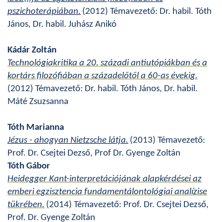
pszichoterápiában.
(2012) Témavezető: Dr. habil. Tóth
János, Dr. habil. Juhász Anikó
Kádár Zoltán
Technológiakritika a 20. századi antiutópiákban és a
kortárs filozófiában a századelőtől a 60-as évekig.
(2012) Témavezető: Dr. habil. Tóth János, Dr. habil.
Máté Zsuzsanna
Tóth Marianna
Jézus - ahogyan Nietzsche látja.
(2013) Témavezető:
Prof. Dr. Csejtei Dezső, Prof Dr. Gyenge Zoltán
Tóth Gábor
Heidegger Kant-interpretációjának alapkérdései az
emberi egzisztencia fundamentálontológiai analízise
tükrében.
(2014) Témavezető: Prof. Dr. Csejtei Dezső,
Prof. Dr. Gyenge Zoltán