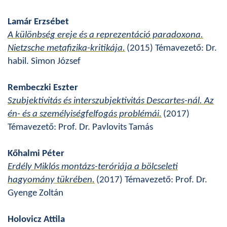
Lamár Erzsébet
A különbség ereje és a reprezentáció paradoxona.
Nietzsche metafizika-kritikája.
(2015) Témavezető: Dr.
habil. Simon József
Rembeczki Eszter
Szubjektivitás és interszubjektivitás Descartes-nál. Az
én- és a személyiségfelfogás problémái.
(2017)
Témavezető: Prof. Dr. Pavlovits Tamás
Kőhalmi Péter
Erdély Miklós montázs-teróriája a bölcseleti
hagyomány tükrében.
(2017) Témavezető: Prof. Dr.
Gyenge Zoltán
Holovicz Attila