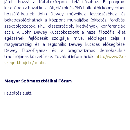
járult hozzá a Kutatóközpont felállításához. E program
keretében a hazai kutatók, diákok és PhD hallgatók könnyebben
hozzáférhetnek John Dewey műveihez, levelezéséhez, és
bekapcsolódhatnak a központ munkájába (oktatás, fordítás,
szakdolgozatok, PhD disszertációk, kiadványok, konferenciák,
etc.). A John Dewey Kutatóközpont a hazai filozófiai élet
egészének fejlődését szolgálja, mivel elődleges célja a
magyarországi és a regionális Dewey kutatás elősegítése,
Dewey filozófiájának és a pragmatizmus demokratikus
tradíciójának közvetítése. További információk:
http://www2.u-
szeged.hu/jdrc/public
.
Magyar Szómaesztétikai Fórum
Feltöltés alatt