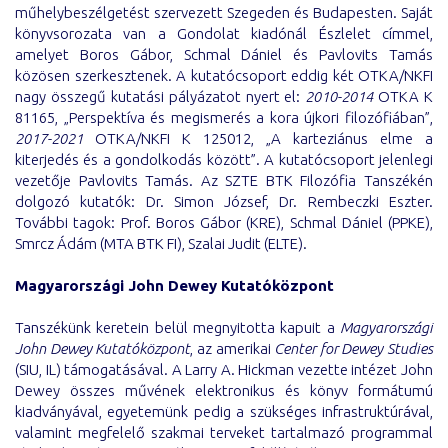
műhelybeszélgetést szervezett Szegeden és Budapesten. Saját
könyvsorozata van a Gondolat kiadónál Észlelet címmel,
amelyet Boros Gábor, Schmal Dániel és Pavlovits Tamás
közösen szerkesztenek. A kutatócsoport eddig két OTKA/NKFI
nagy összegű kutatási pályázatot nyert el:
2010-2014
OTKA K
81165, „Perspektíva és megismerés a kora újkori filozófiában”,
2017-2021
OTKA/NKFI K 125012, „A karteziánus elme a
kiterjedés és a gondolkodás között”. A kutatócsoport jelenlegi
vezetője Pavlovits Tamás. Az SZTE BTK Filozófia Tanszékén
dolgozó kutatók: Dr. Simon József, Dr. Rembeczki Eszter.
További tagok: Prof. Boros Gábor (KRE), Schmal Dániel (PPKE),
Smrcz Ádám (MTA BTK FI), Szalai Judit (ELTE).
Magyarországi John Dewey Kutatóközpont
Tanszékünk keretein belül megnyitotta kapuit a
Magyarországi
John Dewey Kutatóközpont
, az amerikai
Center for Dewey Studies
(SIU, IL) támogatásával. A Larry A. Hickman vezette intézet John
Dewey összes művének elektronikus és könyv formátumú
kiadványával, egyetemünk pedig a szükséges infrastruktúrával,
valamint megfelelő szakmai terveket tartalmazó programmal