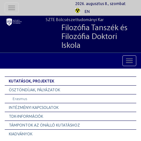
2026. augusztus 8., szombat
Toggle
EN
navigation
SZTE Bölcsészettudományi Kar
Filozófia Tanszék és
Filozófia Doktori
Iskola
Toggl
navig
KUTATÁSOK, PROJEKTEK
ÖSZTÖNDÍJAK, PÁLYÁZATOK
Erasmus
INTÉZMÉNYI KAPCSOLATOK
TDK-INFORMÁCIÓK
TÁMPONTOK AZ ÖNÁLLÓ KUTATÁSHOZ
KIADVÁNYOK