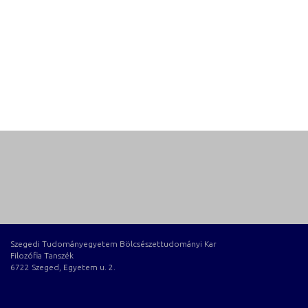
Szegedi Tudományegyetem Bölcsészettudományi Kar
Filozófia Tanszék
6722 Szeged, Egyetem u. 2.