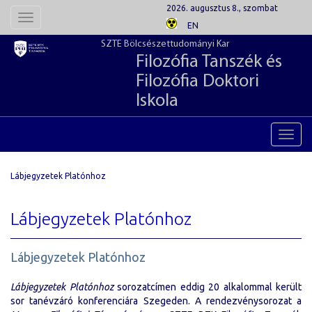
2026. augusztus 8., szombat
Toggle
EN
navigation
SZTE Bölcsészettudományi Kar
Filozófia Tanszék és
Filozófia Doktori
Iskola
Toggl
navig
Lábjegyzetek Platónhoz
Lábjegyzetek Platónhoz
Lábjegyzetek Platónhoz
Lábjegyzetek Platónhoz
sorozat­címen eddig 20 alkalommal került
sor tanévzáró konferenciára Szegeden. A rendezvénysorozat a