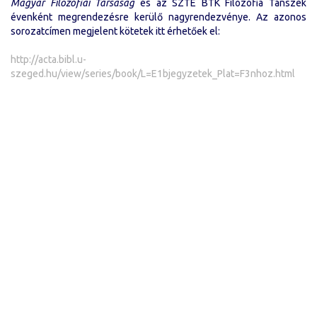
Magyar Filozófiai Társaság
és az SZTE BTK Filozófia Tanszék
évenként megrendezésre kerülő nagyrendezvénye. Az azonos
sorozatcímen megjelent kötetek itt érhetőek el:
http://acta.bibl.u-
szeged.hu/view/series/book/L=E1bjegyzetek_Plat=F3nhoz.html