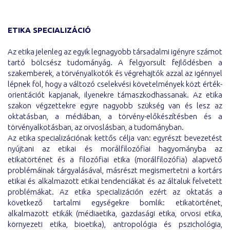
ETIKA SPECIALIZÁCIÓ
Az etika jelenleg az egyik legnagyobb társadalmi igényre számot
tartó bölcsész tudományág. A felgyorsult fejlődésben a
szakemberek, a törvényalkotók és végrehajtók azzal az igénnyel
lépnek föl, hogy a változó cselekvési követelmények közt érték-
orientációt kapjanak, ilyenekre támaszkodhassanak. Az etika
szakon végzettekre egyre nagyobb szükség van és lesz az
oktatásban, a médiában, a törvény-előkészítésben és a
törvényalkotásban, az orvoslásban, a tudományban.
Az etika specializációnak kettős célja van: egyrészt bevezetést
nyújtani az etikai és morálfilozófiai hagyományba az
etikatörténet és a filozófiai etika (morálfilozófia) alapvető
problémáinak tárgyalásával, másrészt megismertetni a kortárs
etikai és alkalmazott etikai tendenciákat és az általuk felvetett
problémákat. Az etika specializáción ezért az oktatás a
következő tartalmi egységekre bomlik: etikatörténet,
alkalmazott etikák (médiaetika, gazdasági etika, orvosi etika,
környezeti etika, bioetika), antropológia és pszichológia,