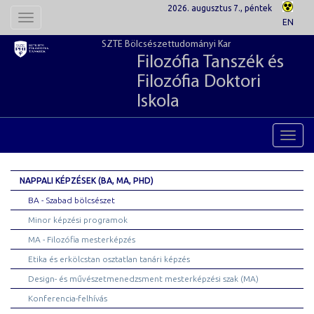
2026. augusztus 7., péntek
Toggle
EN
navigation
SZTE Bölcsészettudományi Kar
Filozófia Tanszék és
Filozófia Doktori
Iskola
Toggl
navig
NAPPALI KÉPZÉSEK (BA, MA, PHD)
BA - Szabad bölcsészet
Minor képzési programok
MA - Filozófia mesterképzés
Etika és erkölcstan osztatlan tanári képzés
Design- és művészetmenedzsment mesterképzési szak (MA)
Konferencia-felhívás