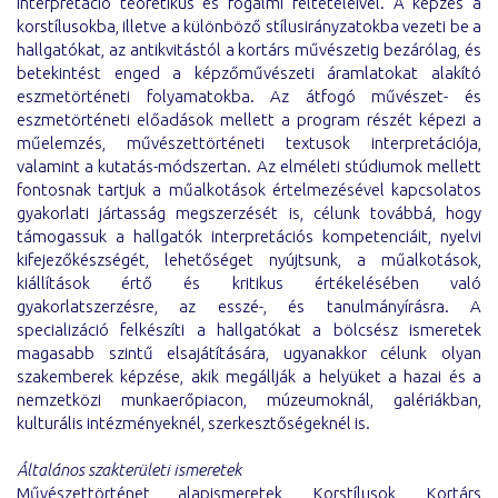
interpretáció teoretikus és fogalmi feltételeivel. A képzés a
korstílusokba, illetve a különböző stílusirányzatokba vezeti be a
hallgatókat, az antikvitástól a kortárs művészetig bezárólag, és
betekintést enged a képzőművészeti áramlatokat alakító
eszmetörténeti folyamatokba. Az átfogó művészet- és
eszmetörténeti előadások mellett a program részét képezi a
műelemzés, művészettörténeti textusok interpretációja,
valamint a kutatás-módszertan. Az elméleti stúdiumok mellett
fontosnak tartjuk a műalkotások értelmezésével kapcsolatos
gyakorlati jártasság megszerzését is, célunk továbbá, hogy
támogassuk a hallgatók interpretációs kompetenciáit,
nyelvi
kifejezőkészségét, lehetőséget nyújtsunk, a műalkotások,
kiállítások értő és kritikus értékelésében való
gyakorlatszerzésre, az esszé-, és tanulmányírásra. A
specializáció felkészíti a hallgatókat a bölcsész ismeretek
magasabb szintű elsajátítására, ugyanakkor célunk olyan
szakemberek képzése, akik megállják a helyüket a hazai és a
nemzetközi munkaerőpiacon, múzeumoknál, galériákban,
kulturális intézményeknél, szerkesztőségeknél is.
Általános szakterületi ismeretek
Művészettörténet alapismeretek, Korstílusok, Kortárs