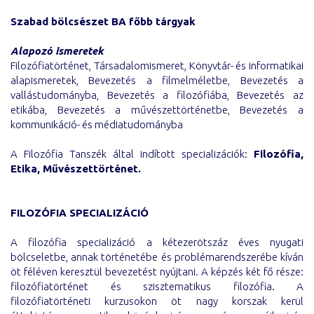
Szabad bölcsészet BA főbb tárgyak
Alapozó ismeretek
Filozófiatörténet, Társadalomismeret, Könyvtár- és informatikai
alapismeretek, Bevezetés a filmelméletbe, Bevezetés a
vallástudományba, Bevezetés a filozófiába, Bevezetés az
etikába, Bevezetés a művészettörténetbe, Bevezetés a
kommunikáció- és médiatudományba
A Filozófia Tanszék által indított specializációk:
Filozófia,
Etika, Művészettörténet.
FILOZÓFIA SPECIALIZÁCIÓ
A filozófia specializáció a kétezerötszáz éves nyugati
bölcseletbe, annak történetébe és problémarendszerébe kíván
öt féléven keresztül bevezetést nyújtani. A képzés két fő része:
filozófiatörténet és szisztematikus filozófia. A
filozófiatörténeti kurzusokon öt nagy korszak kerül