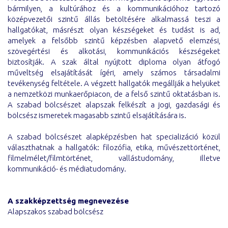
bármilyen, a kultúrához és a kommunikációhoz tartozó
középvezetői szintű állás betöltésére alkalmassá teszi a
hallgatókat, másrészt olyan készségeket és tudást is ad,
amelyek a felsőbb szintű képzésben alapvető elemzési,
szövegértési és alkotási, kommunikációs készségeket
biztosítják. A szak által nyújtott diploma olyan átfogó
műveltség elsajátítását ígéri, amely számos társadalmi
tevékenység feltétele. A végzett hallgatók megállják a helyüket
a nemzetközi munkaerőpiacon, de a felső szintű oktatásban is.
A szabad bölcsészet alapszak felkészít a jogi, gazdasági és
bölcsész ismeretek magasabb szintű elsajátítására is.
A szabad bölcsészet alapképzésben hat specializáció közül
választhatnak a hallgatók: filozófia, etika, művészettörténet,
filmelmélet/filmtörténet, vallástudomány, illetve
kommunikáció- és médiatudomány.
A szakképzettség megnevezése
Alapszakos szabad bölcsész