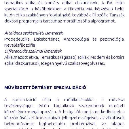
tematikus etika és kortárs etikai diskurzusok. A BA etika
specializáció a későbbiekben a filozófia MA képzésen belül
külön etika szakirányon folytatható, továbbá a Filozófia Tanszék
doktori programja is tartalmaz morálfilozófia alprogramot.
Általános szakterületi ismeretek
Propedeutika, Etikatörténet, Antropológia és pszichológia,
Nevelésfilozófia
Differenciált szakmai ismeretek
Alkalmazott etika, Tematikus (ágazati) etikák, Modern és kortárs
etikai diszkurzusok, Idegen nyelvű szakszövegolvasás.
MŰVÉSZETTÖRTÉNET SPECIALIZÁCIÓ
A specializáció célja a műalkotásokkal, a művészi
tevékenységgel értőn foglalkozó szakemberek elméleti
képzésének megalapozása. A hallgatók megismerkedhetnek a
képzőművészet korszakainak jellegzetességeivel, az alkotások
befogadásának legfontosabb problémáival, az alapos