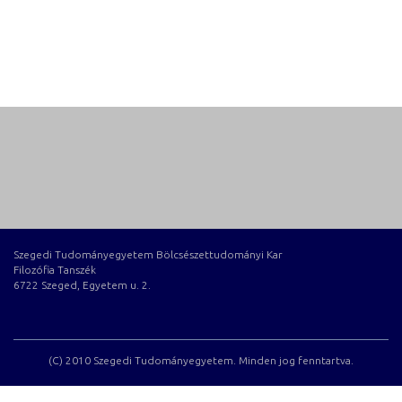
Szegedi Tudományegyetem Bölcsészettudományi Kar
Filozófia Tanszék
6722 Szeged, Egyetem u. 2.
(C) 2010 Szegedi Tudományegyetem. Minden jog fenntartva.