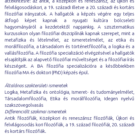
áttekintésre: az antik, a középkori és reneszánsz, az újkori és
felvilágosodáskori, a 19. századi illetve a 20. századi és kortárs
filozófiai irányzatok. A hallgatók a képzés végére egy teljes
átfogó képet kapnak a nyugati kultúra bölcseleti
hagyományáról a kezdetektől napjainkig. A szisztematikus
kurzusokon olyan filozófiai diszciplínák kapnak szerepet, mint a
metafizika és lételmélet, az ismeretelmélet, az etika és
morálfilozófia, a társadalom és történetfilozófia, a logika és a
vallásfilozófia. A filozófia specializáció elvégzésével a hallgatók
elsajátítják az alapvető filozófiai műveltséget és a filozófiai írás
készségeit. A BA filozófia specializációra a későbbiekben
filozófia MA és doktori (PhD) képzés épül.
Általános szakterületi ismeretek
Logika, Metafizika és ontológia, Ismeret- és tudományelmélet,
Társadalomfilozófia, Etika és morálfilozófia, Idegen nyelvű
szakszövegolvasás
Differenciált szakmai ismeretek
Antik filozófiák, Középkori és reneszánsz filozófiák, Újkori és
felvilágosodás kori filozófiák, a 19. század filozófiái, 20. századi
és kortárs filozófiák.