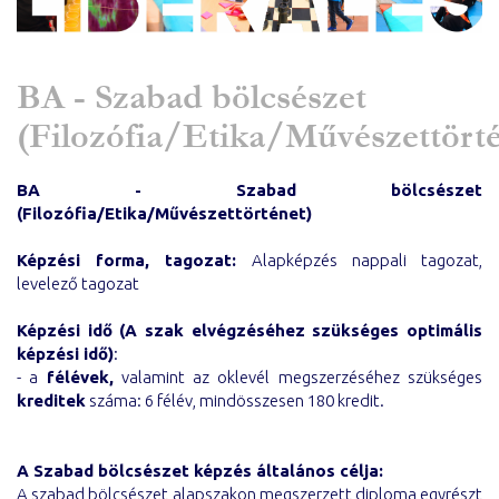
BA - Szabad bölcsészet
(Filozófia/Etika/Művészettörté
BA - Szabad bölcsészet
(Filozófia/Etika/Művészettörténet)
Képzési forma, tagozat:
Alapképzés nappali tagozat,
levelező tagozat
Képzési idő (A szak elvégzéséhez szükséges optimális
képzési idő)
:
- a
félévek,
valamint az oklevél megszerzéséhez szükséges
kreditek
száma: 6 félév, mindösszesen 180 kredit.
A Szabad bölcsészet képzés általános célja:
A szabad bölcsészet alapszakon megszerzett diploma egyrészt