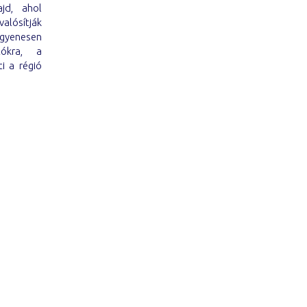
ajd, ahol
alósítják
ngyenesen
tókra, a
i a régió