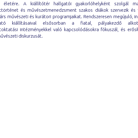
is életére. A kiállítótér hallgatói gyakorlóhelyként szolgál m
történet és művészetmenedzsment szakos diákok szervezik és v
árs művészeti és kurátori programjaikat. Rendszeresen megújuló, i
ható kiállításaival elsősorban a fiatal, pályakezdő alko
oktatási intézményekkel való kapcsolódásokra fókuszál, és erősít
űvészeti diskurzusát.