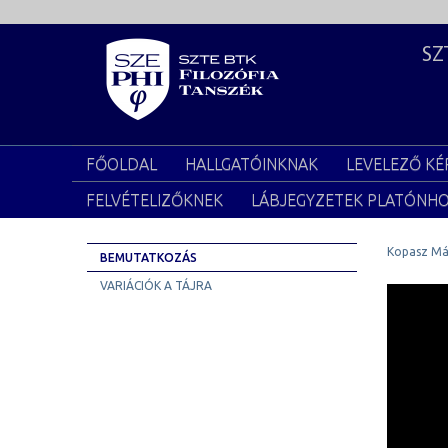
SZ
FŐOLDAL
HALLGATÓINKNAK
LEVELEZŐ KÉ
FELVÉTELIZŐKNEK
LÁBJEGYZETEK PLATÓNH
Kopasz Már
BEMUTATKOZÁS
VARIÁCIÓK A TÁJRA