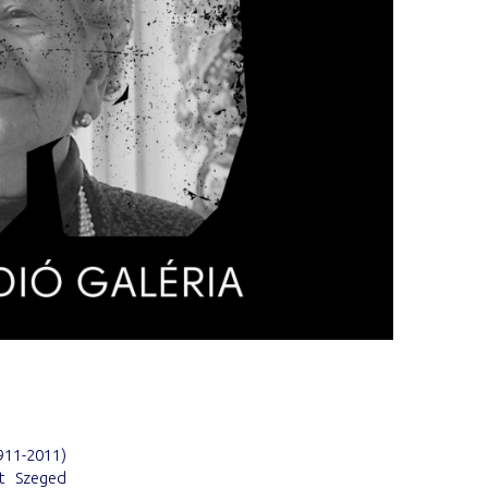
911-2011)
lt Szeged