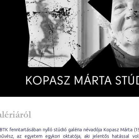
lériáról
BTK fenntartásában nyíló stúdió galéria névadója Kopasz Márta (1
művész, az egyetem egykori oktatója, aki jelentős hatással vo