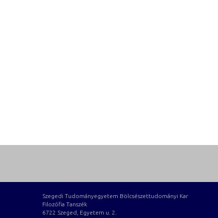
Szegedi Tudományegyetem Bölcsészettudományi Kar
Filozófia Tanszék
6722 Szeged, Egyetem u. 2.