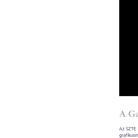
A Ga
Az SZTE 
grafikus