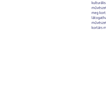
kulturál
művészet
meg kort
látogat
művészet
kortárs m