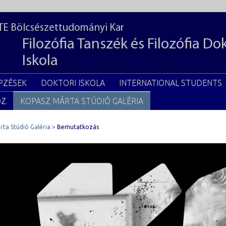
TE Bölcsészettudományi Kar
Filozófia Tanszék és Filozófia Do
Iskola
PZÉSEK
DOKTORI ISKOLA
INTERNATIONAL STUDENTS
OZ
KOPASZ MÁRTA STÚDIÓ GALÉRIA
ta Stúdió Galéria
Bemutatkozás