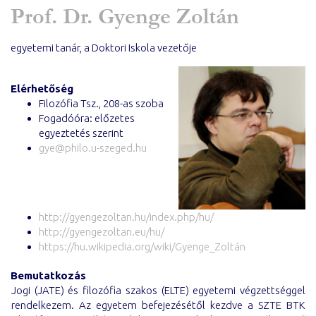
Prof. Dr. Gyenge Zoltán
egyetemi tanár, a Doktori Iskola vezetője
Elérhetőség
Filozófia Tsz., 208-as szoba
Fogadóóra: előzetes
egyeztetés szerint
gye@philo.u-szeged.hu
http://gyengezoltan.hu/index.php/hu/
http://gyengezoltan.eu/hu/
https://hu.wikipedia.org/wiki/Gyenge_Zoltán
Bemutatkozás
Jogi (JATE) és filozófia szakos (ELTE) egyetemi végzettséggel
rendelkezem. Az egyetem befejezésétől kezdve a SZTE BTK