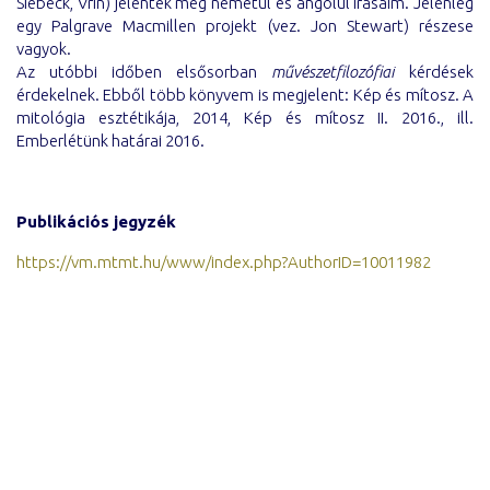
Siebeck, Vrin) jelentek meg németül és angolul írásaim. Jelenleg
egy Palgrave Macmillen projekt (vez. Jon Stewart) részese
vagyok.
Az utóbbi időben elsősorban
művészetfilozófiai
kérdések
érdekelnek. Ebből több könyvem is megjelent: Kép és mítosz. A
mitológia esztétikája, 2014, Kép és mítosz II. 2016., ill.
Emberlétünk határai 2016.
Publikációs jegyzék
https://vm.mtmt.hu/www/index.php?AuthorID=10011982