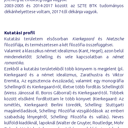
2003-2005 és 2014-2017 között az SZTE BTK tudományos
dékánhelyettese voltam, 2017-től dékánja vagyok.
Kutatási profil
Kutatási területem elsősorban
Kierkegaard
és
Nietzsche
filozófiája, és természetesen a két filozófia összefüggései.
Valamint a klasszikus német idealizmus (Kant, Hegel), azon belül
mindenekelőtt
Schelling
, és vele kapcsolatban a
német
romantika
.
Ezekből a kutatási területekből több könyvem is megjelent (pl.
Kierkegaard és a német idealizmus, Zarathustra és Viktor
Eremita, Az egzisztencia évszázada), valamint egy monográfia
Schellingről és Kierkegaard-ról, illetve több fordítás Schellingtől
(Weiss Jánossal ill. Boros Gáborral) és Kierkegaard-tól. Többek
között elsőként fordítottam le több könyvet (Kierkegaard: Az
ismétlés, Kierkegaard: Berlini töredék, Schelling: Stuttgarti
magánelőadások, Schelling: Filozófiai vizsgálódások az emberi
szabadság lényegéről, Schelling: Filozófia és vallás). Neves
külföldi kiadóknál, lapoknál (Walter de Gruyter, Routledge, Mohr