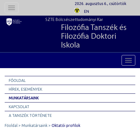
2026. augusztus 6., csütörtök
Toggle
EN
navigation
SZTE Bölcsészettudományi Kar
Filozófia Tanszék és
Filozófia Doktori
Iskola
Toggl
navig
FŐOLDAL
HÍREK, ESEMÉNYEK
MUNKATÁRSAINK
KAPCSOLAT
A TANSZÉK TÖRTÉNETE
Főoldal
Munkatársaink
Oktatói profilok