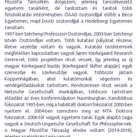
Filozófia Tanszékén dolgozom, jelenleg tanszékvezető
egyetemi tanárként, de tanítottam és tanítok több
felsőoktatási intézményben. ÖAAD ösztöndíjjal előbb a Bécsi
Egyetemen, majd DAAD ösztöndíjjal a Heidelbergi Egyetemen
tanultam.
1997-ben Széchenyi Professzori Ösztöndíjas, 2003-ban Széchenyi
István Ösztöndíjas voltam. Több kutatási pályázat részese,
illetve vezetője voltam és vagyok. Kutatási területemnek
megfelelően kapcsolatban vagyok Søren Kierkegaard Research
Centre-rel, több projektben részt veszek, így jelenleg az új
magyar Kierkegaard kiadás (Kierkegaard Skifter alapján) egyik
szervezője és szerkesztője vagyok. Többször jártam
Koppenhágában, ahol kutatómunkát végeztem és
vendégelőadásokat tartottam. Rendszeresen részt veszek a
Nietzsche Gesellschaft munkájában, többször tartottam
előadást az éves konferenciájukon Naumburgban. Kandidátusi
fokozatot 1995-ben, míg a habilitált doktori fokozatot 2000-ben
nyertem el. 2004-ben szereztem meg az MTA Doktora
fokozatot. 2006-tól vagyok egyetemi tanár. Egyik alapító tagja
vagyok a Deutsch-Ungarische Gesellschaft für Philosophie-nek.
A Magyar Filozófiai Társaság elnöke voltam (2014-2018),
jelenleg az elnökség tagja vagyok.