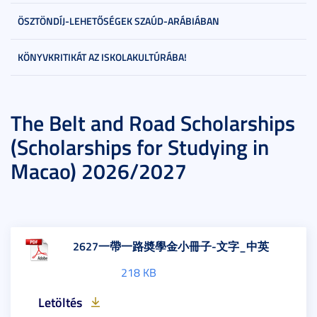
ÖSZTÖNDÍJ-LEHETŐSÉGEK SZAÚD-ARÁBIÁBAN
KÖNYVKRITIKÁT AZ ISKOLAKULTÚRÁBA!
The Belt and Road Scholarships
(Scholarships for Studying in
Macao) 2026/2027
2627一帶一路奬學金小冊子-文字_中英
218 KB
Letöltés