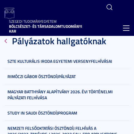
SZEGEDI TUDOMÁNYEGYETEM
BÖLCSÉSZET- ÉS TÁRSADALOMTUDOMÁNYI
Toggl
KAR
Pályázatok hallgatóknak
navig
SZTE KULTURÁLIS IRODA EGYETEMI VERSENYFELHÍVÁSAI
RIMÓCZI GÁBOR ÖSZTÖNDÍJPÁLYÁZAT
MAGYAR BATTHYÁNY ALAPÍTVÁNY 2026. ÉVI TÖRTÉNELMI
PÁLYÁZATI FELHÍVÁSA
STUDY IN SAUDI ÖSZTÖNDÍJPROGRAM
NEMZETI FELSŐOKTATÁSI ÖSZTÖNDÍJ FELHÍVÁS A