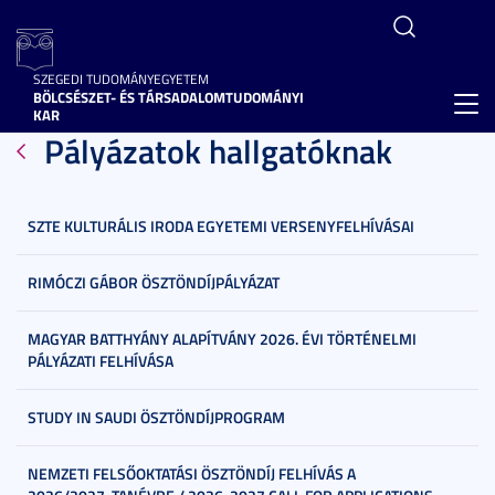
SZEGEDI TUDOMÁNYEGYETEM
BÖLCSÉSZET- ÉS TÁRSADALOMTUDOMÁNYI
Toggl
KAR
Pályázatok hallgatóknak
navig
SZTE KULTURÁLIS IRODA EGYETEMI VERSENYFELHÍVÁSAI
RIMÓCZI GÁBOR ÖSZTÖNDÍJPÁLYÁZAT
MAGYAR BATTHYÁNY ALAPÍTVÁNY 2026. ÉVI TÖRTÉNELMI
PÁLYÁZATI FELHÍVÁSA
STUDY IN SAUDI ÖSZTÖNDÍJPROGRAM
NEMZETI FELSŐOKTATÁSI ÖSZTÖNDÍJ FELHÍVÁS A