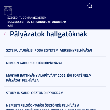
SZEGEDI TUDOMÁNYEGYETEM
BÖLCSÉSZET- ÉS TÁRSADALOMTUDOMÁNYI
Toggl
KAR
Pályázatok hallgatóknak
navig
SZTE KULTURÁLIS IRODA EGYETEMI VERSENYFELHÍVÁSAI
RIMÓCZI GÁBOR ÖSZTÖNDÍJPÁLYÁZAT
MAGYAR BATTHYÁNY ALAPÍTVÁNY 2026. ÉVI TÖRTÉNELMI
PÁLYÁZATI FELHÍVÁSA
STUDY IN SAUDI ÖSZTÖNDÍJPROGRAM
NEMZETI FELSŐOKTATÁSI ÖSZTÖNDÍJ FELHÍVÁS A