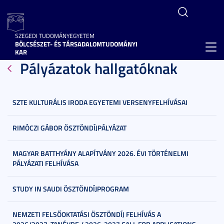
SZEGEDI TUDOMÁNYEGYETEM
BÖLCSÉSZET- ÉS TÁRSADALOMTUDOMÁNYI
Toggl
KAR
Pályázatok hallgatóknak
navig
SZTE KULTURÁLIS IRODA EGYETEMI VERSENYFELHÍVÁSAI
RIMÓCZI GÁBOR ÖSZTÖNDÍJPÁLYÁZAT
MAGYAR BATTHYÁNY ALAPÍTVÁNY 2026. ÉVI TÖRTÉNELMI
PÁLYÁZATI FELHÍVÁSA
STUDY IN SAUDI ÖSZTÖNDÍJPROGRAM
NEMZETI FELSŐOKTATÁSI ÖSZTÖNDÍJ FELHÍVÁS A