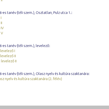
-es tanév (téli szem.), Osztatlan, Pulz utca 1.:
I
II
 IV
 V
-es tanév (téli szem.), levelező:
levelező I
levelező II
levelező II
-es tanév (téli szem.), Olasz nyelv és kultúra szaktanára:
sz nyelv és kultúra szaktanára (2. félév)