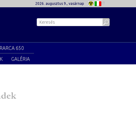
IT
2026. augusztus 9., vasárnap
RARCA 650
K
GALÉRIA
ndek