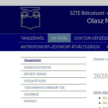
SZTE Bölcsészet-
Olasz 
TANSZÉKRŐL
OKTATÁS
DOKTORI KÉPZÉS
ANTROPOMORF–ZOOMORF ÁTVÁLTOZÁSOK
Oktatás
ÓRARENDEK
SZAKDOLGOZATOK
2025
KÉPZÉSI TERVEK
VIZSGATÉTELEK
TUDOMÁNYOS DIÁKKÖR TDK
2025-2026
COOSPACE
BA 
MODULO
BA 
MA 