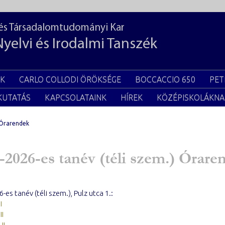
 és Társadalomtudományi Kar
Nyelvi és Irodalmi Tanszék
EK
CARLO COLLODI ÖRÖKSÉGE
BOCCACCIO 650
PET
KUTATÁS
KAPCSOLATAINK
HÍREK
KÖZÉPISKOLÁKNA
Órarendek
-2026-es tanév (téli szem.) Órare
-es tanév (téli szem.), Pulz utca 1.:
I
II
II