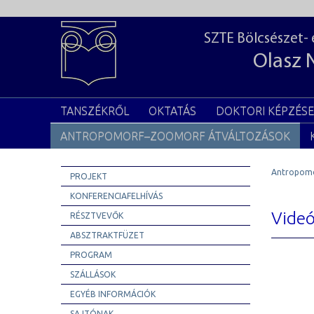
SZTE Bölcsészet-
Olasz 
TANSZÉKRŐL
OKTATÁS
DOKTORI KÉPZÉS
ANTROPOMORF–ZOOMORF ÁTVÁLTOZÁSOK
Antropomo
PROJEKT
KONFERENCIAFELHÍVÁS
Vide
RÉSZTVEVŐK
ABSZTRAKTFÜZET
PROGRAM
SZÁLLÁSOK
EGYÉB INFORMÁCIÓK
SAJTÓNAK