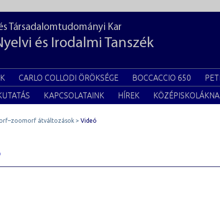
 és Társadalomtudományi Kar
Nyelvi és Irodalmi Tanszék
EK
CARLO COLLODI ÖRÖKSÉGE
BOCCACCIO 650
PET
KUTATÁS
KAPCSOLATAINK
HÍREK
KÖZÉPISKOLÁKNA
rf–zoomorf átváltozások
Videó
ó