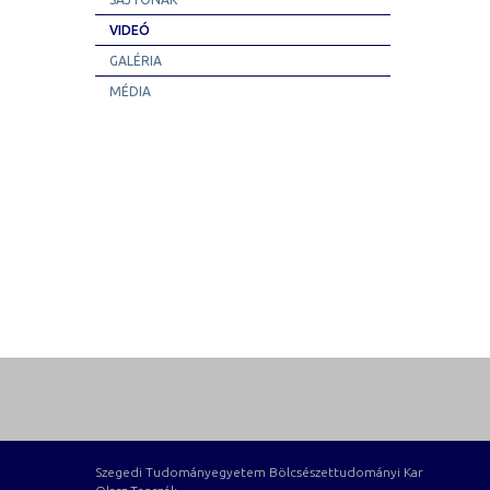
VIDEÓ
GALÉRIA
MÉDIA
Szegedi Tudományegyetem Bölcsészettudományi Kar