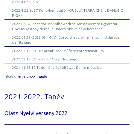
oltre il Danubio
2022.4.22 és 27 Könyvbemutató: «QUELLA TERRA CHE 'L DANUBIO
RIGA»
2022.02.04. Zenatiné dr Kollár Andrea Tanszékvezető Egyetemi
Docens Asszony dékáni elismerő oklevelet vehetett át
2022.01.29.-2022.02.4-5. VII Corso di aggiornamento in didattica
dell'italiano
2022.02.15-20 II Balatonfüredi Műfordítoi szeminárium
2021.12.13. Online BTK Olasz Nyílt nap
2021.11.16-19 Tudomány és költészet Dante műveiben
Hírek
2021-2022. Tanév
2021-2022. Tanév
Olasz Nyelvi verseny 2022