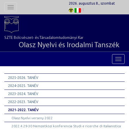
2026. augusztus 8., szombat
Toggle
IT
navigation
SZTE Bölcsészet- és Társadalomtudományi Kar
Olasz Nyelvi és Irodalmi Tanszék
Toggl
navig
2025-2026. TANÉV
2024-2025. TANÉV
2023-2024. TANÉV
2022-2023. TANÉV
2021-2022. TANÉV
Olasz Nyelvi verseny 2022
2022.4.29-30 Nemzetközi konferencia Studi e ricerche di Italianistica