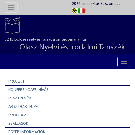
2026. augusztus 8., szombat
Toggle
IT
navigation
SZTE Bölcsészet- és Társadalomtudományi Kar
Olasz Nyelvi és Irodalmi Tanszék
Toggl
navig
PROJEKT
KONFERENCIAFELHÍVÁS
RÉSZTVEVŐK
ABSZTRAKTFÜZET
PROGRAM
SZÁLLÁSOK
EGYÉB INFORMÁCIÓK