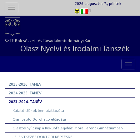
2026. augusztus 7., péntek
Toggle
IT
navigation
SZTE Bölcsészet- és Társadalomtudományi Kar
Olasz Nyelvi és Irodalmi Tanszék
Toggl
navig
2025-2026. TANÉV
2024-2025. TANÉV
2023-2024. TANÉV
Kutató diákok bemutatkozása
Giampaolo Borghello előadása
Olaszos nyílt nap a Kiskunfélegyházi Móra Ferenc Gimnáziumban
JELENTKEZÉS DOKTORI KÉPZÉSRE