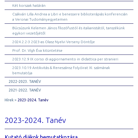
Két korszak határán
Csákvári Lilla Andrea a Libri e benessere biblioterápiás konferencián
a Veronai Tudományegyetemen
Búcsúzunk Kelemen János filozófustól és italianistától, tanszékünk
egykori vezetőjétől
2024.2.2-3 2023-as Olasz Nyelvi Verseny Döntője
Prof. Dr. Vígh Éva kitüntetése
2023.12.9 IX corso di aggiornamento in didattica per stranieri
2023.10.19 Antikvitás & Reneszánsz folyóirat XI. számának
bemutatója
2022-2023. TANÉV
2021-2022. TANÉV
Hírek
2023-2024. Tanév
2023-2024. Tanév
Kutató diákok bemutatkozása