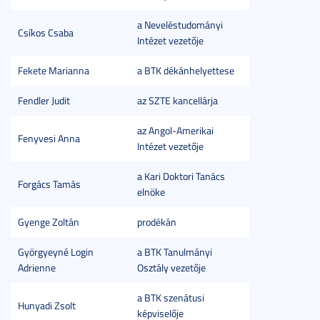
a Neveléstudományi
Csíkos Csaba
Intézet vezetője
Fekete Marianna
a BTK dékánhelyettese
Fendler Judit
az SZTE kancellárja
az Angol-Amerikai
Fenyvesi Anna
Intézet vezetője
a Kari Doktori Tanács
Forgács Tamás
elnöke
Gyenge Zoltán
prodékán
Györgyeyné Login
a BTK Tanulmányi
Adrienne
Osztály vezetője
a BTK szenátusi
Hunyadi Zsolt
képviselője