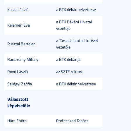
Kasik László
a BTK dékánhelyettese
a BTK Dékáni Hivatal
Kelemen Éva
vezetője
a Társadalomtud. Intézet
Pusztai Bertalan
vezetője
Racsmány Mihály
a BTK dékánja
Rovó László
az SZTE rektora
Szilágyi Zsófia
a BTK dékánhelyettese
Választott
képviselők:
Hárs Endre
Professzori Tanács