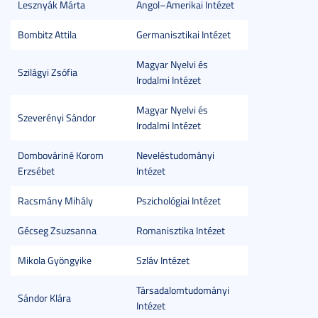
Lesznyák Márta
Angol–Amerikai Intézet
Bombitz Attila
Germanisztikai Intézet
Magyar Nyelvi és
Szilágyi Zsófia
Irodalmi Intézet
Magyar Nyelvi és
Szeverényi Sándor
Irodalmi Intézet
Dombováriné Korom
Neveléstudományi
Erzsébet
Intézet
Racsmány Mihály
Pszichológiai Intézet
Gécseg Zsuzsanna
Romanisztika Intézet
Mikola Gyöngyike
Szláv Intézet
Társadalomtudományi
Sándor Klára
Intézet