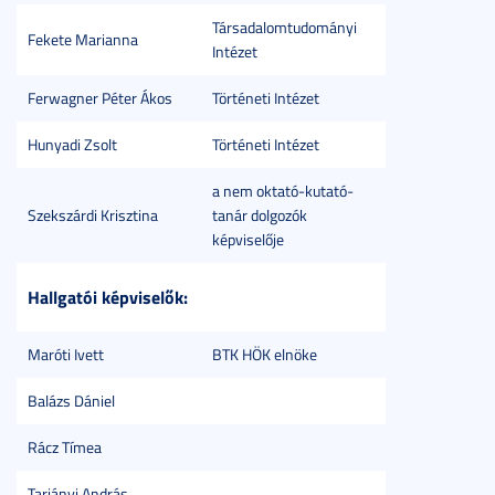
Társadalomtudományi
Fekete Marianna
Intézet
Ferwagner Péter Ákos
Történeti Intézet
Hunyadi Zsolt
Történeti Intézet
a nem oktató-kutató-
Szekszárdi Krisztina
tanár dolgozók
képviselője
Hallgatói képviselők:
Maróti Ivett
BTK HÖK elnöke
Balázs Dániel
Rácz Tímea
Tarjányi András