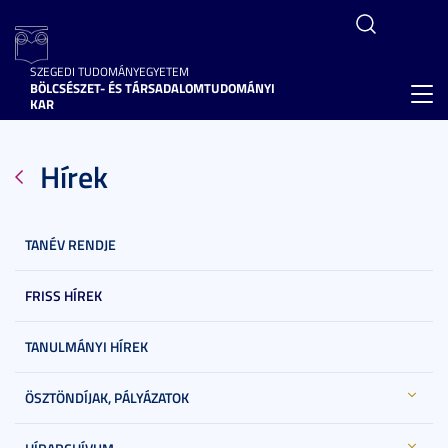
SZEGEDI TUDOMÁNYEGYETEM
BÖLCSÉSZET- ÉS TÁRSADALOMTUDOMÁNYI
Toggl
KAR
navig
Hírek
TANÉV RENDJE
FRISS HÍREK
TANULMÁNYI HÍREK
ÖSZTÖNDÍJAK, PÁLYÁZATOK