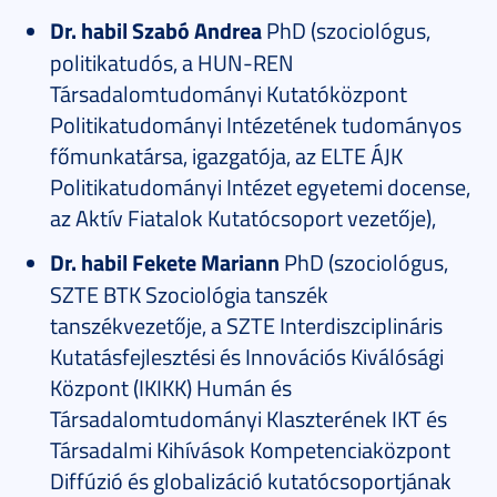
Dr. habil Szabó Andrea
PhD (szociológus,
politikatudós, a HUN-REN
Társadalomtudományi Kutatóközpont
Politikatudományi Intézetének tudományos
főmunkatársa, igazgatója, az ELTE ÁJK
Politikatudományi Intézet egyetemi docense,
az Aktív Fiatalok Kutatócsoport vezetője),
Dr. habil Fekete Mariann
PhD (szociológus,
SZTE BTK Szociológia tanszék
tanszékvezetője, a SZTE Interdiszciplináris
Kutatásfejlesztési és Innovációs Kiválósági
Központ (IKIKK) Humán és
Társadalomtudományi Klaszterének IKT és
Társadalmi Kihívások Kompetenciaközpont
Diffúzió és globalizáció kutatócsoportjának