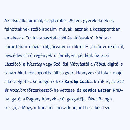
Az első alkalommal, szeptember 25-én, gyerekeknek és
felnőtteknek szóló irodalmi művek lesznek a középpontban,
amelyek a Covid-tapasztalatból és -időszakról íródtak:
karanténantológiákról, járványnaplókról és járványmesékről,
beszédes című regényekről (amilyen, például, Garaczi
Lászlótól a
Weszteg
vagy Szőllősi Mátyástól a
Fóbia
), digitális
tanárnőket középpontba állító gyerekkönyvekről folyik majd
Károlyi Csaba
a beszélgetés. Vendégünk lesz
, kritikus, az
Élet
Kovács Eszter
és Irodalom
főszerkesztő-helyettese, és
, PhD-
hallgató, a Pagony Könyvkiadó igazgatója. Őket Balogh
Gergő, a Magyar Irodalmi Tanszék adjunktusa kérdezi.