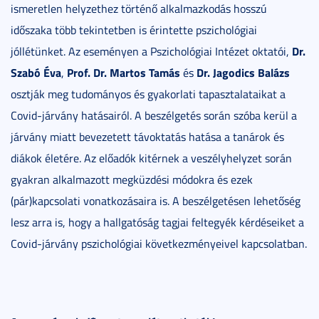
ismeretlen helyzethez történő alkalmazkodás hosszú
időszaka több tekintetben is érintette pszichológiai
Dr.
jóllétünket. Az eseményen a Pszichológiai Intézet oktatói,
Szabó Éva
Prof. Dr. Martos Tamás
Dr. Jagodics Balázs
,
és
osztják meg tudományos és gyakorlati tapasztalataikat a
Covid-járvány hatásairól. A beszélgetés során szóba kerül a
járvány miatt bevezetett távoktatás hatása a tanárok és
diákok életére. Az előadók kitérnek a veszélyhelyzet során
gyakran alkalmazott megküzdési módokra és ezek
(pár)kapcsolati vonatkozásaira is. A beszélgetésen lehetőség
lesz arra is, hogy a hallgatóság tagjai feltegyék kérdéseiket a
Covid-járvány pszichológiai következményeivel kapcsolatban.