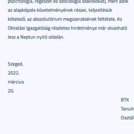
pszichológia, régészet és szociológia szakosokat), mert azok
az alapképzés követelményének részei, teljesítésük
kötelező, az abszolutórium megszerzésének feltétele. Az
Oktatási Igazgatóság részletes hirdetménye már olvasható
lesz a Neptun nyitó oldalán.
Szeged,
2022.
március
20.
BTK
Tanul
Osztál