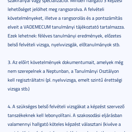
szakirányai vagy specializációi
.
Minden hallgató 3 képzési
lehetőséget jelölhet meg rangsorolva. A felvételi
követelményeket, illetve a rangsorolás és a pontszámítás
elveit a VADEMECUM tanulmányi tájékoztató tartalmazza.
Ezek lehetnek: féléves tanulmányi eredmények, előzetes
belső felvételi vizsga, nyelvvizsgák, előtanulmányok stb.
3. Az előírt követelmények dokumentumait, amelyek még
nem szerepelnek a Neptunban, a Tanulmányi Osztályon
kell regisztráltatni (pl. nyelvvizsga, emelt szintű érettségi
vizsga stb.)
4. A szükséges belső felvételi vizsgákat a képzést szervező
tanszékeknek kell lebonyolítani. A szakosodási eljárásban
valamennyi hallgató köteles képzést választani (kivéve a