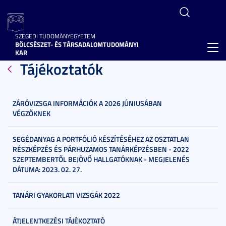
SZEGEDI TUDOMÁNYEGYETEM
BÖLCSÉSZET- ÉS TÁRSADALOMTUDOMÁNYI
Toggl
KAR
Tájékoztatók
navig
ZÁRÓVIZSGA INFORMÁCIÓK A 2026 JÚNIUSÁBAN
VÉGZŐKNEK
SEGÉDANYAG A PORTFÓLIÓ KÉSZÍTÉSÉHEZ AZ OSZTATLAN
RÉSZKÉPZÉS ÉS PÁRHUZAMOS TANÁRKÉPZÉSBEN - 2022
SZEPTEMBERTŐL BEJÖVŐ HALLGATÓKNAK - MEGJELENÉS
DÁTUMA: 2023. 02. 27.
TANÁRI GYAKORLATI VIZSGÁK 2022
ÁTJELENTKEZÉSI TÁJÉKOZTATÓ