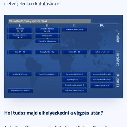
illetve jelenkori kutatására is.
Hol tudsz majd elhelyezkedni a végzés után?