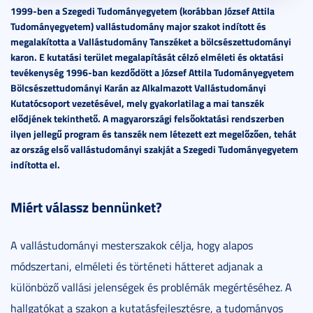
1999-ben a Szegedi Tudományegyetem (korábban József Attila
Tudományegyetem) vallástudomány major szakot indított és
megalakította a Vallástudomány Tanszéket a bölcsészettudományi
karon. E kutatási terület megalapítását célzó elméleti és oktatási
tevékenység 1996-ban kezdődött a József Attila Tudományegyetem
Bölcsészettudományi Karán az Alkalmazott Vallástudományi
Kutatócsoport vezetésével, mely gyakorlatilag a mai tanszék
elődjének tekinthető. A magyarországi felsőoktatási rendszerben
ilyen jellegű program és tanszék nem létezett ezt megelőzően, tehát
az ország első vallástudományi szakját a Szegedi Tudományegyetem
indította el.
Miért válassz bennünket?
A vallástudományi mesterszakok célja, hogy alapos
módszertani, elméleti és történeti hátteret adjanak a
különböző vallási jelenségek és problémák megértéséhez. A
hallgatókat a szakon a kutatásfejlesztésre, a tudományos