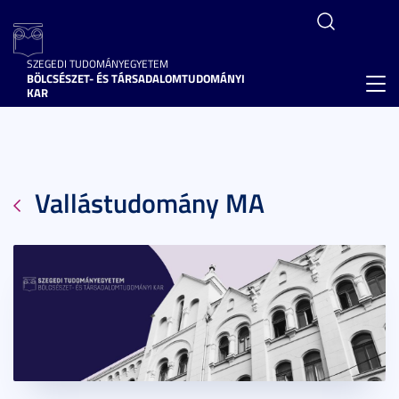
SZEGEDI TUDOMÁNYEGYETEM
BÖLCSÉSZET- ÉS TÁRSADALOMTUDOMÁNYI
Toggl
KAR
navig
Vallástudomány MA