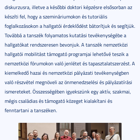
diskurzusra, illetve a későbbi doktori képzésre elsősorban az
készíti fel, hogy a szemináriumokon és tutoriális
foglalkozásokon a hallgatói érdeklődést bátorítjuk és segítjük.
Továbbá a tanszék folyamatos kutatási tevékenységébe a
hallgatókat rendszeresen bevonjuk. A tanszék nemzetközi
hallgatói mobilitást támogató programjai lehetővé teszik a
nemzetközi fórumokon való jenlétet és tapasztalatszerzést. A
kiemelkedő hazai és nemzetközi pályázati tevékenységben
való részvétel megnöveli az önmenedzselési és pályázatírási
ismereteket. Összességében igyekszünk egy aktív, szakmai,
mégis családias és támogató közeget kialakítani és
fenntartani a tanszéken.