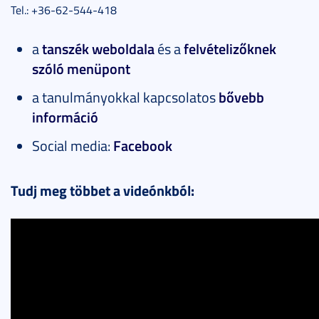
Tel.: +36-62-544-418
a
tanszék weboldala
és a
felvételizőknek
szóló menüpont
a tanulmányokkal kapcsolatos
bővebb
információ
Social media:
Facebook
Tudj meg többet a videónkból: