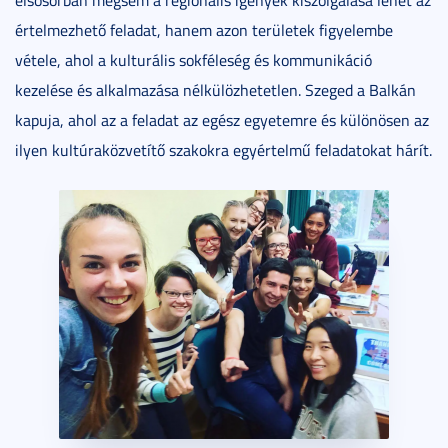
elsősorban mégsem a regionális igények kiszolgálása lehet az
értelmezhető feladat, hanem azon területek figyelembe
vétele, ahol a kulturális sokféleség és kommunikáció
kezelése és alkalmazása nélkülözhetetlen. Szeged a Balkán
kapuja, ahol az a feladat az egész egyetemre és különösen az
ilyen kultúraközvetítő szakokra egyértelmű feladatokat hárít.