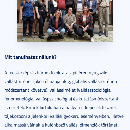
Mit tanulhatsz nálunk?
A mesterképzés három fő oktatási pilléren nyugszik:
vallástörténet (ókortól napjainkig, globális vallástörténeti
módszertant követve), valláselmélet (vallásszociológia,
fenomenológia, valláspszichológia) és kutatásmódszertani
ismeretek. Ennek birtokában a hallgatók képesek lesznek
tájékozódni a jelenkori vallási gyökerű eseményeiben, illetve
alkalmassá válnak a különböző vallási dimenziók történeti,