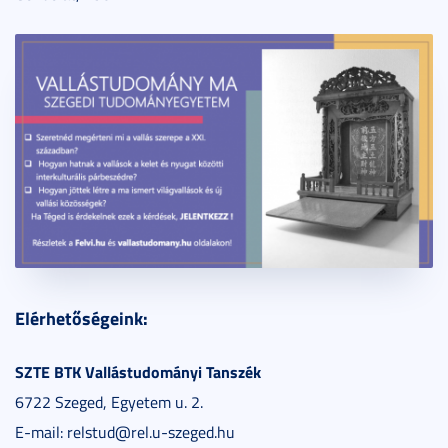
Elérhetőségeink:
SZTE BTK Vallástudományi Tanszék
6722 Szeged, Egyetem u. 2.
E-mail: relstud@rel.u-szeged.hu