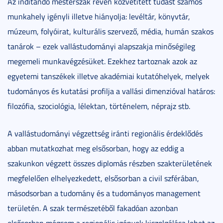
Az indítandó mesterszak révén közvetített tudást számos
munkahely igényli illetve hiányolja: levéltár, könyvtár,
múzeum, folyóirat, kulturális szervező, média, humán szakos
tanárok – ezek vallástudományi alapszakja minőségileg
megemeli munkavégzésüket. Ezekhez tartoznak azok az
egyetemi tanszékek illetve akadémiai kutatóhelyek, melyek
tudományos és kutatási profilja a vallási dimenzióval határos:
filozófia, szociológia, lélektan, történelem, néprajz stb.
A vallástudományi végzettség iránti regionális érdeklődés
abban mutatkozhat meg elsősorban, hogy az eddig a
szakunkon végzett összes diplomás részben szakterületének
megfelelően elhelyezkedett, elsősorban a civil szférában,
másodsorban a tudomány és a tudományos management
területén. A szak természetéből fakadóan azonban