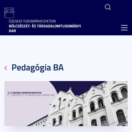
SZEGEDI TUDOMÁNYEGYETEM
BÖLCSÉSZET- ÉS TÁRSADALOMTUDOMÁNYI
Toggl
KAR
navig
Pedagógia BA