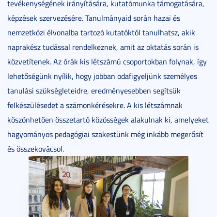
tevékenységének irányítására, kutatómunka támogatására,
képzések szervezésére. Tanulmányaid során hazai és
nemzetközi élvonalba tartozó kutatóktól tanulhatsz, akik
naprakész tudással rendelkeznek, amit az oktatás során is
közvetítenek. Az órák kis létszámú csoportokban folynak, így
lehetőségünk nyílik, hogy jobban odafigyeljünk személyes
tanulási szükségleteidre, eredményesebben segítsük
felkészülésedet a számonkérésekre. A kis létszámnak
köszönhetően összetartó közösségek alakulnak ki, amelyeket
hagyományos pedagógiai szakestünk még inkább megerősít
és összekovácsol.