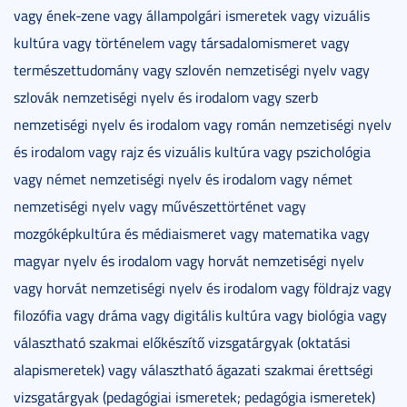
vagy ének-zene vagy állampolgári ismeretek vagy vizuális
kultúra vagy történelem vagy társadalomismeret vagy
természettudomány vagy szlovén nemzetiségi nyelv vagy
szlovák nemzetiségi nyelv és irodalom vagy szerb
nemzetiségi nyelv és irodalom vagy román nemzetiségi nyelv
és irodalom vagy rajz és vizuális kultúra vagy pszichológia
vagy német nemzetiségi nyelv és irodalom vagy német
nemzetiségi nyelv vagy művészettörténet vagy
mozgóképkultúra és médiaismeret vagy matematika vagy
magyar nyelv és irodalom vagy horvát nemzetiségi nyelv
vagy horvát nemzetiségi nyelv és irodalom vagy földrajz vagy
filozófia vagy dráma vagy digitális kultúra vagy biológia vagy
választható szakmai előkészítő vizsgatárgyak (oktatási
alapismeretek) vagy választható ágazati szakmai érettségi
vizsgatárgyak (pedagógiai ismeretek; pedagógia ismeretek)