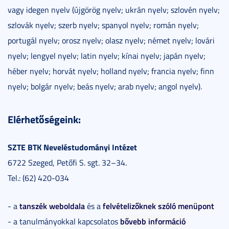
vagy idegen nyelv (újgörög nyelv; ukrán nyelv; szlovén nyelv;
szlovák nyelv; szerb nyelv; spanyol nyelv; román nyelv;
portugál nyelv; orosz nyelv; olasz nyelv; német nyelv; lovári
nyelv; lengyel nyelv; latin nyelv; kínai nyelv; japán nyelv;
héber nyelv; horvát nyelv; holland nyelv; francia nyelv; finn
nyelv; bolgár nyelv; beás nyelv; arab nyelv; angol nyelv).
Elérhetőségeink:
SZTE BTK Neveléstudományi Intézet
6722 Szeged, Petőfi S. sgt. 32–34.
Tel.: (62) 420-034
tanszék weboldala
felvételizőknek szóló menüpont
- a
és a
bővebb információ
- a tanulmányokkal kapcsolatos