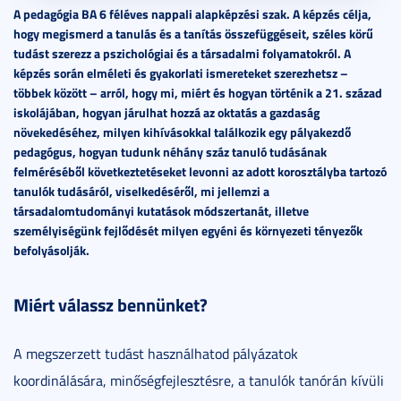
A pedagógia BA 6 féléves nappali alapképzési szak. A képzés célja,
hogy megismerd a tanulás és a tanítás összefüggéseit, széles körű
tudást szerezz a pszichológiai és a társadalmi folyamatokról. A
képzés során elméleti és gyakorlati ismereteket szerezhetsz –
többek között – arról, hogy mi, miért és hogyan történik a 21. század
iskolájában, hogyan járulhat hozzá az oktatás a gazdaság
növekedéséhez, milyen kihívásokkal találkozik egy pályakezdő
pedagógus, hogyan tudunk néhány száz tanuló tudásának
felméréséből következtetéseket levonni az adott korosztályba tartozó
tanulók tudásáról, viselkedéséről, mi jellemzi a
társadalomtudományi kutatások módszertanát, illetve
személyiségünk fejlődését milyen egyéni és környezeti tényezők
befolyásolják.
Miért válassz bennünket?
A megszerzett tudást használhatod pályázatok
koordinálására, minőségfejlesztésre, a tanulók tanórán kívüli