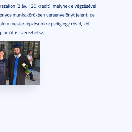
szakon (2 év, 120 kredit), melynek elvégzésével
izonyos munkakörökben versenyelőnyt jelent, de
odalom mesterképzésünkre pedig egy rövid, két
iplomát is szerezhetsz.