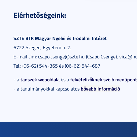
Elérhetőségeink:
SZTE BTK Magyar Nyelvi és Irodalmi Intézet
6722 Szeged, Egyetem u. 2.
E-mail cím: csapo.csenge@szte.hu (Csapó Csenge), vica@hu
Tel.: (06-62) 544-365 és (06-62) 544-687
tanszék weboldala
felvételizőknek szóló menüpont
- a
és a
bővebb információ
- a tanulmányokkal kapcsolatos