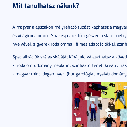
Mit tanulhatsz nálunk?
A magyar alapszakon mélyreható tudást kaphatsz a magyar n
és világirodalomról, Shakespeare-től egészen a slam poetry
nyelvével, a gyerekirodalommal, filmes adaptációkkal, szín
Specializációk széles skáláját kínáljuk, választhatsz a követ
- irodalomtudomány, neolatin, színháztörténet, kreatív írá
- magyar mint idegen nyelv (hungarológia), nyelvtudomány,