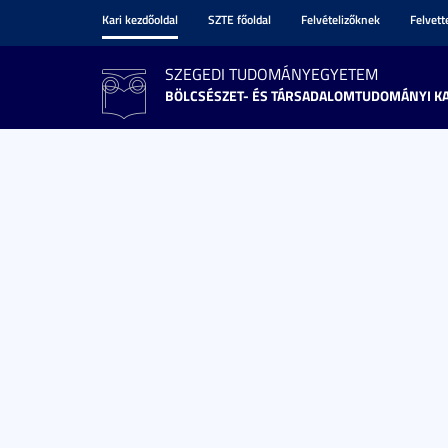
Kari kezdőoldal
SZTE főoldal
Felvételizőknek
Felvet
SZEGEDI TUDOMÁNYEGYETEM
BÖLCSÉSZET- ÉS TÁRSADALOMTUDOMÁNYI K