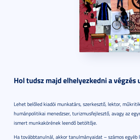
Hol tudsz majd elhelyezkedni a végzés 
Lehet belőled kiadói munkatárs, szerkesztő, lektor, műkrit
humánpolitikai menedzser, turizmusfejlesztő, avagy az egyr
ismert munkakörének leendő betöltője.
Ha továbbtanulnál, akkor tanulmányaidat – számos egyéb le