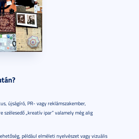
után?
ikus, újságíró, PR- vagy reklámszakember,
e szélesedő „kreatív ipar” valamely még alig
hetőség, például elméleti nyelvészet vagy vizuális