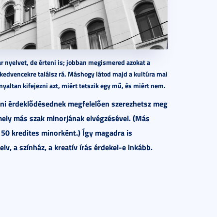
 nyelvet, de érteni is; jobban megismered azokat a
 kedvencekre találsz rá. Máshogy látod majd a kultúra mai
yaltan kifejezni azt, miért tetszik egy mű, és miért nem.
yéni érdeklődésednek megfelelően szerezhetsz meg
lamely más szak minorjának elvégzésével. (Más
 50 kredites minorként.) Így magadra is
lv, a színház, a kreatív írás érdekel-e inkább.