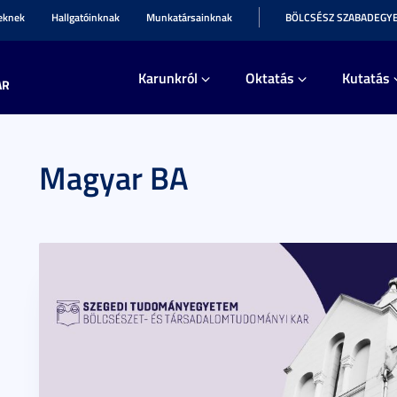
teknek
Hallgatóinknak
Munkatársainknak
BÖLCSÉSZ SZABADEGY
Karunkról
Oktatás
Kutatás
AR
Magyar BA