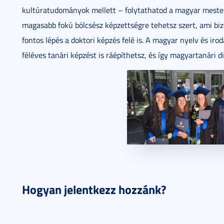
kultúratudományok mellett – folytathatod a magyar mester
magasabb fokú bölcsész képzettségre tehetsz szert, ami b
fontos lépés a doktori képzés felé is. A magyar nyelv és ir
féléves tanári képzést is ráépíthetsz, és így magyartanári d
Hogyan jelentkezz hozzánk?