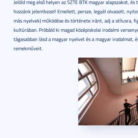
Jelöld meg első helyen az SZTE BTK magyar alapszakot, és t
hozzánk jelentkezel! Emellett, persze, legyél olvasott, nyito
más nyelvek) működése és története iránt, adj a stílusra, f
kultúrában. Próbáld ki magad középiskolai irodalmi verseny
tágasabban lásd a magyar nyelvet és a magyar irodalmat, és
remekműveit.