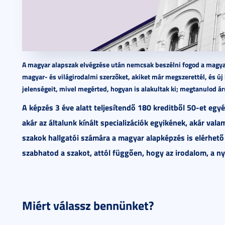
A magyar alapszak elvégzése után nemcsak beszélni fogod a magyar
magyar- és világirodalmi szerzőket, akiket már megszerettél, és új
jelenségeit, mivel megérted, hogyan is alakultak ki; megtanulod árn
A képzés 3 éve alatt teljesítendő 180 kreditből 50-et eg
akár az általunk kínált specializációk egyikének, akár va
szakok hallgatói számára a magyar alapképzés is elérhető
szabhatod a szakot, attól függően, hogy az irodalom, a nye
Miért válassz bennünket?