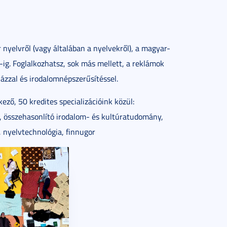
yelvről (vagy általában a nyelvekről), a magyar-
-ig. Foglalkozhatsz, sok más mellett, a reklámok
házzal és irodalomnépszerűsítéssel.
kező, 50 kredites specializációink közül:
s, összehasonlító irodalom- és kultúratudomány,
 nyelvtechnológia, finnugor