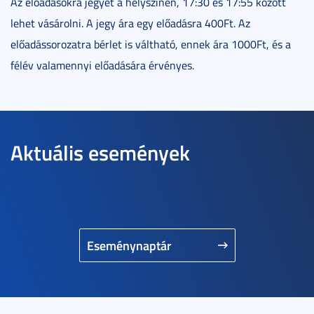
Az előadásokra jegyet a helyszínen, 17:30 és 17:55 között
lehet vásárolni. A jegy ára egy előadásra 400Ft. Az
előadássorozatra bérlet is váltható, ennek ára 1000Ft, és a
félév valamennyi előadására érvényes.
Aktuális események
Eseménynaptár