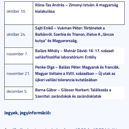
Róna-Tas András – Zimonyi István: A magyarság
október 10.
kialakulása
Sajti Enikő – Vukman Péter: Történetek a
október 24.
Balkánról. Szerbia és Trianon, illetve A „láncos
kutya“ és Magyarország.
Balázs Mihály – Molnár Dávid: 16-17. századi
november 7.
vallásfilozófiai laboratórium: Erdély
Penke Olga – Balázs Péter: Magyarok és franciák.
november 21.
Magyar Voltaire a XVIII. században – Új utak az
újkori vallási tolerancia kutatásában
Barna Gábor – Glässer Norbert: Találkozás a
december 5.
Szenttel: zarándokok és zarándoklatok
Jegyek, jegyinformáció: