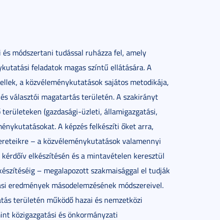
i és módszertani tudással ruházza fel, amely
kutatási feladatok magas színtű ellátására. A
ellek, a közvéleménykutatások sajátos metodikája,
 és választói magatartás területén. A szakirányt
 területeken (gazdasági-üzleti, államigazgatási,
énykutatásokat. A képzés felkészíti őket arra,
mereteikre – a közvéleménykutatások valamennyi
 kérdőív elkészítésén és a mintavételen keresztül
lkészítéséig – megalapozott szakmaisággal el tudják
ási eredmények másodelemzésének módszereivel.
atás területén működő hazai és nemzetközi
mint közigazgatási és önkormányzati