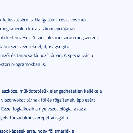
 fejlesztésére is. Hallgatóink részt vesznek
 megismerik a kutatás koncepciójának
adatok elemzését. A specializáció során megszerzett
almi szervezeteknél, ifjúságsegítő
ői és tanácsadói pozícióiban. A specializáció
oktori programokban is.
ó eszköze, működtetésük elengedhetetlen kelléke a
 viszonyokat tárnak föl és rögzítenek, épp ezért
Ezzel foglalkozik a nyelvszociológia, azaz a
elv társadalmi szerepét vizsgálja.
usok képesek arra, hogy fölismerjék a