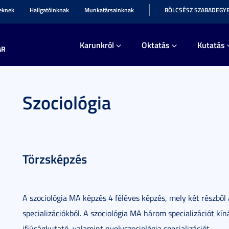
teknek
Hallgatóinknak
Munkatársainknak
BÖLCSÉSZ SZABADEGY
Karunkról
Oktatás
Kutatás
AR
Szociológia
Törzsképzés
A szociológia MA képzés 4 féléves képzés, mely két részből á
specializációkból. A szociológia MA három specializációt k
ifjúságkutató, valamint nyelvszociológia specializációt.