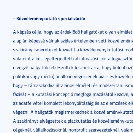
- Közvéleménykutató specializáció:
A képzés célja, hogy az érdeklődő hallgatókat olyan elmélet
alapján képessé válnak széles értelemben vett közvélemény
szakirány ismereteket közvetít a közvéleménykutatási mod
valamint a két legelterjedtebb alkalmazási kör, a fogyasztói
elvégző hallgatók felkészültek lesznek arra, hogy különböző
politikai vagy média) önállóan végezzenek piac- és közvélem
hogy – támaszkodva általános elméleti és módszertani is
fázisát – a kutatási koncepció megfogalmazásától kezdve, a
az adatfelvétel komplett lebonyolításáig és az elemzések e
végezni. A hallgatók megismerkednek a közvéleménykutat
A szakirányt elvégzettek a piackutatás és közvéleménykut
cégeknél, vállalkozásoknál, nonprofit szervezeteknél, vala