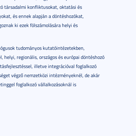
ó társadalmi konfliktusokat, oktatási és
nyokat, és ennek alapján a döntéshozókat,
goznak ki ezek fölszámolására helyi és
ciológusok tudományos kutatóintézetekben,
 helyi, regionális, országos és európai döntéshozó
sfejlesztéssel, illetve integrációval foglalkozó
séget végző nemzetközi intézményeknél, de akár
inggel foglalkozó vállalkozásoknál is