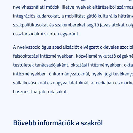
nyelvhasználati módok, illetve nyelvek eltéréseiből származ
integrációs kudarcokat, a mobilitást gátló kulturális hátrá
szakpolitikusokat és szakembereket segítő javaslatokat dol
össztársadalmi szinten egyaránt.
A nyelvszociológus specializációt elvégzett okleveles szo
felsőoktatási intézményekben, közvéleménykutató cégeknél,
testületek tanácsadójaként, oktatási intézményekben, oktatá
intézményekben, önkormányzatoknál, nyelvi jogi tevékeny
vállalkozásoknál és nagyvállalatoknál, a médiában és market
hasznosíthatják tudásukat.
Bővebb információk a szakról