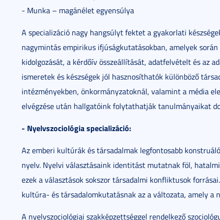
- Munka – magánélet egyensúlya
A specializáció nagy hangsúlyt fektet a gyakorlati készségek
nagymintás empirikus ifjúságkutatásokban, amelyek során
kidolgozását, a kérdőív összeállítását, adatfelvételt és az 
ismeretek és készségek jól hasznosíthatók különböző társad
intézményekben, önkormányzatoknál, valamint a média elemz
elvégzése után hallgatóink folytathatják tanulmányaikat d
- Nyelvszociológia specializáció:
Az emberi kultúrák és társadalmak legfontosabb konstruál
nyelv. Nyelvi választásaink identitást mutatnak föl, hatalmi
ezek a választások sokszor társadalmi konfliktusok forrásai. 
kultúra- és társadalomkutatásnak az a változata, amely a ny
A nyelvszociológiai szakképzettséggel rendelkező szociológ