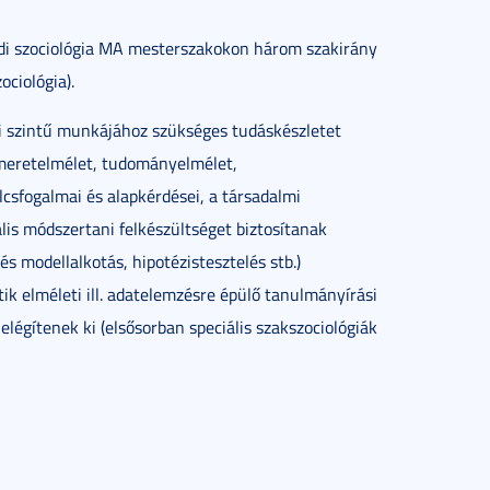
edi szociológia MA mesterszakokon három szakirány
ociológia).
ői szintű munkájához szükséges tudáskészletet
smeretelmélet, tudományelmélet,
ulcsfogalmai és alapkérdései, a társadalmi
ális módszertani felkészültséget biztosítanak
s modellalkotás, hipotézistesztelés stb.)
tik elméleti ill. adatelemzésre épülő tanulmányírási
 elégítenek ki (elsősorban speciális szakszociológiák