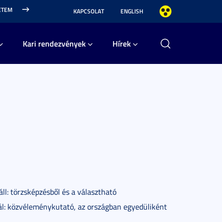
ETEM
KAPCSOLAT
ENGLISH
Kari rendezvények
Hírek
ll: törzsképzésből és a választható
ínál: közvéleménykutató, az országban egyedüliként