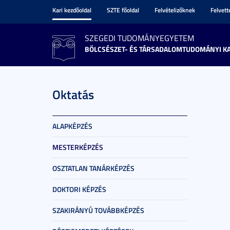
Kari kezdőoldal
SZTE főoldal
Felvételizőknek
Felvet
SZEGEDI TUDOMÁNYEGYETEM
BÖLCSÉSZET- ÉS TÁRSADALOMTUDOMÁNYI K
Oktatás
ALAPKÉPZÉS
MESTERKÉPZÉS
OSZTATLAN TANÁRKÉPZÉS
DOKTORI KÉPZÉS
SZAKIRÁNYÚ TOVÁBBKÉPZÉS