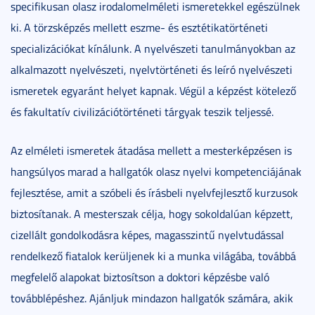
specifikusan olasz irodalomelméleti ismeretekkel egészülnek
ki. A törzsképzés mellett eszme- és esztétikatörténeti
specializációkat kínálunk. A nyelvészeti tanulmányokban az
alkalmazott nyelvészeti, nyelvtörténeti és leíró nyelvészeti
ismeretek egyaránt helyet kapnak. Végül a képzést kötelező
és fakultatív civilizációtörténeti tárgyak teszik teljessé.
Az elméleti ismeretek átadása mellett a mesterképzésen is
hangsúlyos marad a hallgatók olasz nyelvi kompetenciájának
fejlesztése, amit a szóbeli és írásbeli nyelvfejlesztő kurzusok
biztosítanak. A mesterszak célja, hogy sokoldalúan képzett,
cizellált gondolkodásra képes, magasszintű nyelvtudással
rendelkező fiatalok kerüljenek ki a munka világába, továbbá
megfelelő alapokat biztosítson a doktori képzésbe való
továbblépéshez. Ajánljuk mindazon hallgatók számára, akik