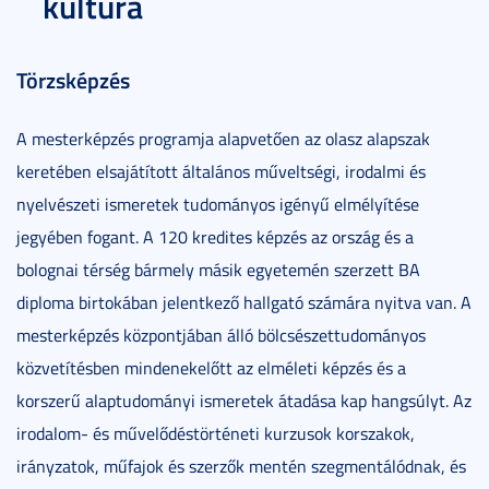
kultúra
Törzsképzés
A mesterképzés programja alapvetően az olasz alapszak
keretében elsajátított általános műveltségi, irodalmi és
nyelvészeti ismeretek tudományos igényű elmélyítése
jegyében fogant. A 120 kredites képzés az ország és a
bolognai térség bármely másik egyetemén szerzett BA
diploma birtokában jelentkező hallgató számára nyitva van. A
mesterképzés központjában álló bölcsészettudományos
közvetítésben mindenekelőtt az elméleti képzés és a
korszerű alaptudományi ismeretek átadása kap hangsúlyt. Az
irodalom- és művelődéstörténeti kurzusok korszakok,
irányzatok, műfajok és szerzők mentén szegmentálódnak, és