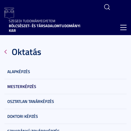
SZEGEDI TUDOMÁNYEGYETEM
BÖLCSÉSZET- ÉS TÁRSADALOMTUDOMÁNYI
Toggl
KAR
navig
Oktatás
ALAPKÉPZÉS
MESTERKÉPZÉS
OSZTATLAN TANÁRKÉPZÉS
DOKTORI KÉPZÉS