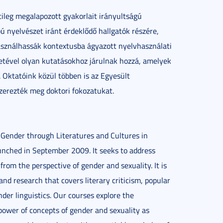
ileg megalapozott gyakorlait irányultságú
ú nyelvészet iránt érdeklődő hallgatók részére,
asználhassák kontextusba ágyazott nyelvhasználati
letével olyan kutatásokhoz járulnak hozzá, amelyek
. Oktatóink közül többen is az Egyesült
zerezték meg doktori fokozatukat.
on Gender through Literatures and Cultures in
unched in September 2009. It seeks to address
from the perspective of gender and sexuality. It is
 and research that covers literary criticism, popular
nder linguistics. Our courses explore the
ower of concepts of gender and sexuality as