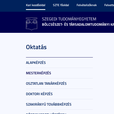
Kari kezdőoldal
SZTE főoldal
Felvételizőknek
Felvet
SZEGEDI TUDOMÁNYEGYETEM
BÖLCSÉSZET- ÉS TÁRSADALOMTUDOMÁNYI K
Oktatás
ALAPKÉPZÉS
MESTERKÉPZÉS
OSZTATLAN TANÁRKÉPZÉS
DOKTORI KÉPZÉS
SZAKIRÁNYÚ TOVÁBBKÉPZÉS