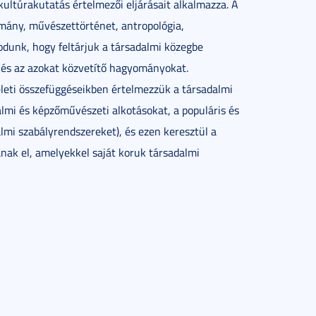
 kultúrakutatás értelmezői eljárásait alkalmazza. A
mány, művészettörténet, antropológia,
kodunk, hogy feltárjuk a társadalmi közegbe
 és az azokat közvetítő hagyományokat.
méleti összefüggéseikben értelmezzük a társadalmi
dalmi és képzőművészeti alkotásokat, a populáris és
lmi szabályrendszereket), és ezen keresztül a
anak el, amelyekkel saját koruk társadalmi