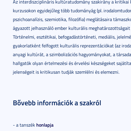
Az interdiszciplináris kultúratudomány szakirány a kritikai
kurzusokon egyidejűleg több tudományág (pl. irodalomtudo
pszichoanalízis, szemiotika, filozófia) meglátásaira támasz
ágyazott jelhasználó ember kulturális meghatározottságait
Történelmi, esztétikai, befogadástörténeti, mediális, jelel
gyakorlatként felfogott kulturális reprezentációkat (az iro
anyagi kultúrát, a szimbolizációs hagyományokat, a társada
hallgatók olyan értelmezési és érvelési készségeket sajátít
jelenségeit is kritikusan tudják szemlélni és elemezni.
Bővebb információk a szakról
honlapja
- a tanszék