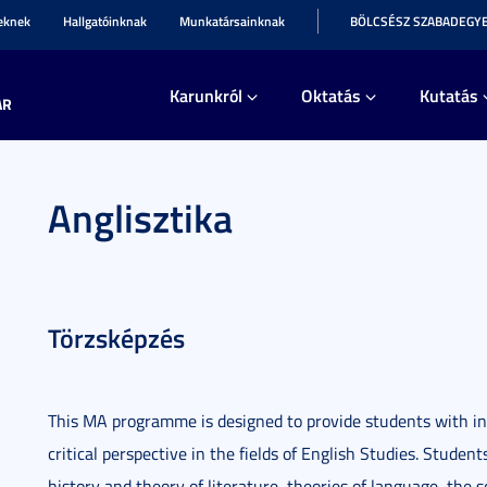
teknek
Hallgatóinknak
Munkatársainknak
BÖLCSÉSZ SZABADEGY
Karunkról
Oktatás
Kutatás
AR
Anglisztika
Törzsképzés
This MA programme is designed to provide students with int
critical perspective in the fields of English Studies. Student
history and theory of literature, theories of language, the 