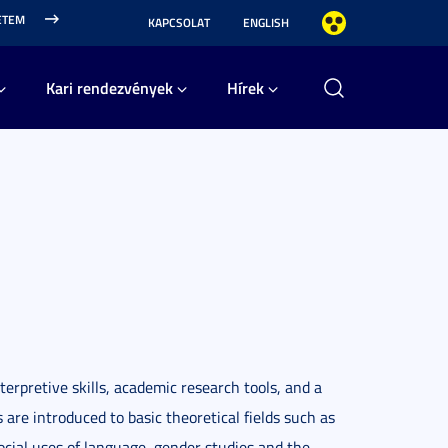
ETEM
KAPCSOLAT
ENGLISH
Kari rendezvények
Hírek
erpretive skills, academic research tools, and a
s are introduced to basic theoretical fields such as
social uses of language, gender studies and the