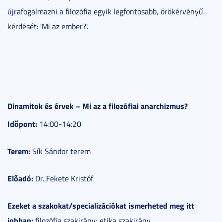
újrafogalmazni a filozófia egyik legfontosabb, örökérvényű
kérdését: 'Mi az ember?'.
Dinamitok és érvek – Mi az a filozófiai anarchizmus?
Időpont:
14:00-14:20
Terem:
Sík Sándor terem
Előadó:
Dr. Fekete Kristóf
Ezeket a szakokat/specializációkat ismerheted meg itt
jobban:
filozófia szakirány; etika szakirány