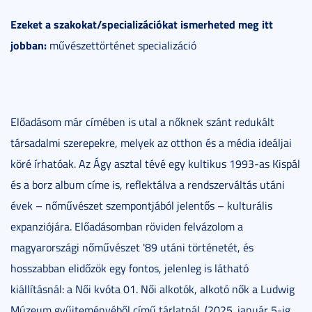
Ezeket a szakokat/specializációkat ismerheted meg itt
jobban:
művészettörténet specializáció
Előadásom már címében is utal a nőknek szánt redukált
társadalmi szerepekre, melyek az otthon és a média ideáljai
köré írhatóak. Az Ágy asztal tévé egy kultikus 1993-as Kispál
és a borz album címe is, reflektálva a rendszerváltás utáni
évek – nőművészet szempontjából jelentős – kulturális
expanziójára. Előadásomban röviden felvázolom a
magyarországi nőművészet '89 utáni történetét, és
hosszabban elidőzök egy fontos, jelenleg is látható
kiállításnál: a Női kvóta 01. Női alkotók, alkotó nők a Ludwig
Múzeum gyűjteményéből című tárlatnál. (2025. január 5-ig,