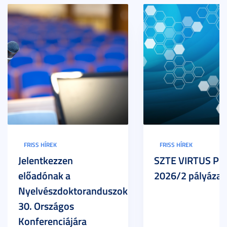
FRISS HÍREK
FRISS HÍREK
Jelentkezzen
SZTE VIRTUS Pr
előadónak a
2026/2 pályázat
Nyelvészdoktoranduszok
30. Országos
Konferenciájára