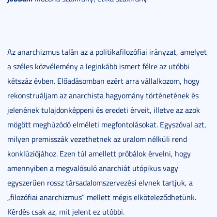
Az anarchizmus talán az a politikafilozófiai irányzat, amelyet
a széles közvélemény a leginkább ismert félre az utóbbi
kétszáz évben. Előadásomban ezért arra vállalkozom, hogy
rekonstruáljam az anarchista hagyomány történetének és
jelenének tulajdonképpeni és eredeti érveit, illetve az azok
mögött meghúzódó elméleti megfontolásokat. Egyszóval azt,
milyen premisszák vezethetnek az uralom nélküli rend
konklúziójához. Ezen túl amellett próbálok érvelni, hogy
amennyiben a megvalósuló anarchiát utópikus vagy
egyszerűen rossz társadalomszervezési elvnek tartjuk, a
„filozófiai anarchizmus” mellett mégis elköteleződhetünk.
Kérdés csak az, mit jelent ez utóbbi.