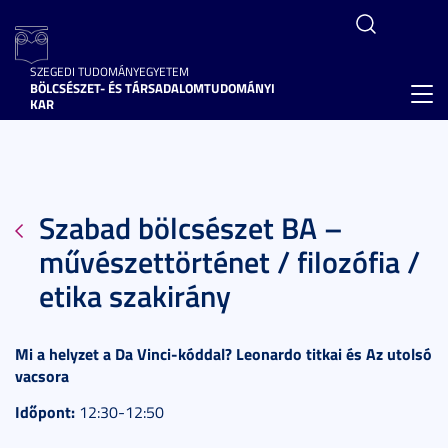
SZEGEDI TUDOMÁNYEGYETEM
BÖLCSÉSZET- ÉS TÁRSADALOMTUDOMÁNYI
Toggl
KAR
navig
Szabad bölcsészet BA –
művészettörténet / filozófia /
etika szakirány
Mi a helyzet a Da Vinci-kóddal? Leonardo titkai és Az utolsó
vacsora
Időpont:
12:30-12:50