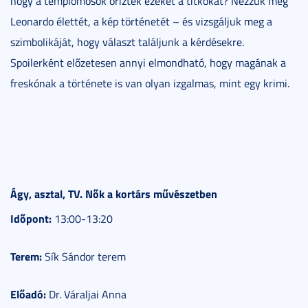
hogy a templomosok őrizték ezeket a titkokat? Nézzük meg
Leonardo élettét, a kép történetét – és vizsgáljuk meg a
szimbolikáját, hogy választ találjunk a kérdésekre.
Spoilerként előzetesen annyi elmondható, hogy magának a
freskónak a története is van olyan izgalmas, mint egy krimi.
Ágy, asztal, TV. Nők a kortárs művészetben
Időpont:
13:00-13:20
Terem:
Sík Sándor terem
Előadó:
Dr. Váraljai Anna