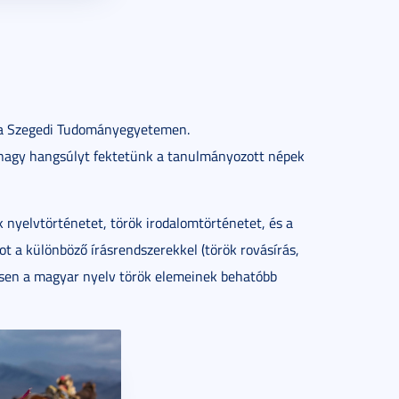
k a Szegedi Tudományegyetemen.
 nagy hangsúlyt fektetünk a tanulmányozott népek
k nyelvtörténetet, török irodalomtörténetet, és a
ot a különböző írásrendszerekkel (török rovásírás,
tesen a magyar nyelv török elemeinek behatóbb