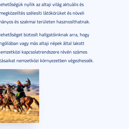
hetőségük nyílik az altaji világ aktuális és
megközelítés szélesíti látókörüket és növeli
mányos és szakmai területen hasznosíthatnak.
lehetőséget biztosít hallgatóinknak arra, hogy
góliában vagy más altaji népek által lakott
nemzetközi kapcsolatrendszere révén számos
tatásaikat nemzetközi környezetben végezhessék.