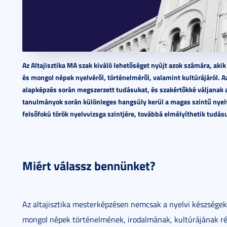
Az Altajisztika MA szak kiváló lehetőséget nyújt azok számára, ak
és mongol népek nyelvéről, történelméről, valamint kultúrájáról. A
alapképzés során megszerzett tudásukat, és szakértőkké váljanak az
tanulmányok során különleges hangsúly kerül a magas szintű nyelv
felsőfokú török nyelvvizsga szintjére, továbbá elmélyíthetik tudá
Miért válassz bennünket?
Az altajisztika mesterképzésen nemcsak a nyelvi készségek 
mongol népek történelmének, irodalmának, kultúrájának rés