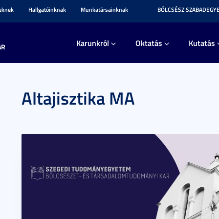
teknek
Hallgatóinknak
Munkatársainknak
BÖLCSÉSZ SZABADEGY
Karunkról
Oktatás
Kutatás
AR
Altajisztika MA