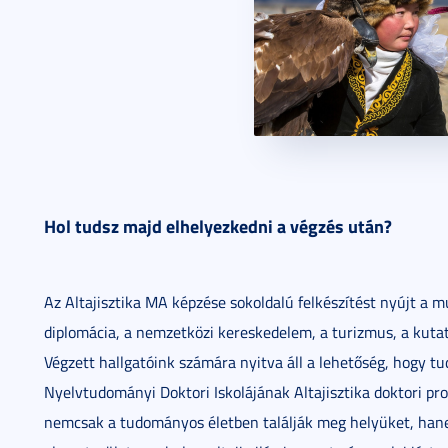
Hol tudsz majd elhelyezkedni a végzés után?
Az Altajisztika MA képzése sokoldalú felkészítést nyújt a 
diplomácia, a nemzetközi kereskedelem, a turizmus, a kutatá
Végzett hallgatóink számára nyitva áll a lehetőség, hogy t
Nyelvtudományi Doktori Iskolájának Altajisztika doktori p
nemcsak a tudományos életben találják meg helyüket, ha