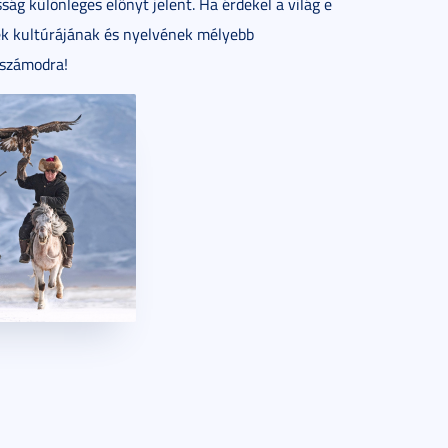
sság különleges előnyt jelent. Ha érdekel a világ e
pek kultúrájának és nyelvének mélyebb
 számodra!