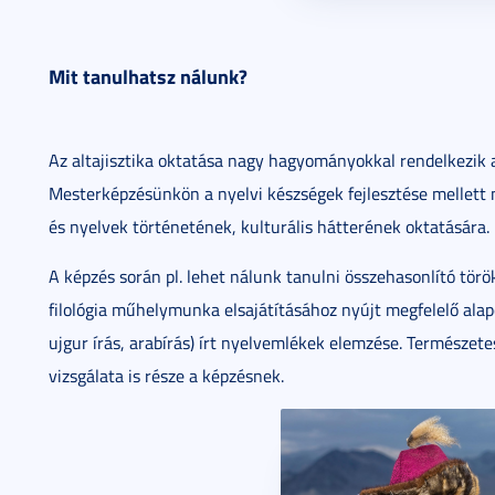
Mit tanulhatsz nálunk?
Az altajisztika oktatása nagy hagyományokkal rendelkezi
Mesterképzésünkön a nyelvi készségek fejlesztése mellett
és nyelvek történetének, kulturális hátterének oktatására.
A képzés során pl. lehet nálunk tanulni összehasonlító törö
filológia műhelymunka elsajátításához nyújt megfelelő alap
ujgur írás, arabírás) írt nyelvemlékek elemzése. Természe
vizsgálata is része a képzésnek.