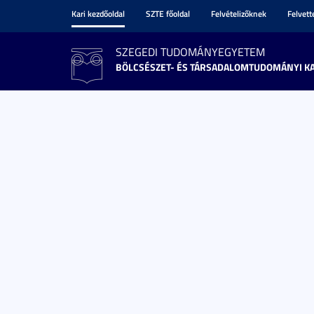
Kari kezdőoldal
SZTE főoldal
Felvételizőknek
Felvet
SZEGEDI TUDOMÁNYEGYETEM
BÖLCSÉSZET- ÉS TÁRSADALOMTUDOMÁNYI K