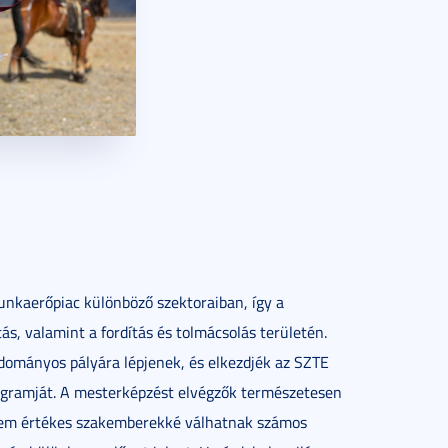
munkaerőpiac különböző szektoraiban, így a
s, valamint a fordítás és tolmácsolás területén.
udományos pályára lépjenek, és elkezdjék az SZTE
rogramját. A mesterképzést elvégzők természetesen
nem értékes szakemberekké válhatnak számos