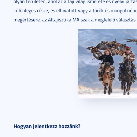
olyan területen, ahol az altaji világ ismerete és nyelvi járta
különleges része, és elhivatott vagy a török és mongol né
megértésére, az Altajisztika MA szak a megfelelő választás
Hogyan jelentkezz hozzánk?