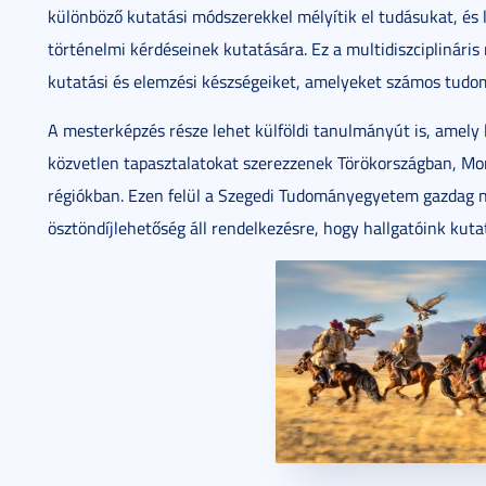
különböző kutatási módszerekkel mélyítik el tudásukat, és le
történelmi kérdéseinek kutatására. Ez a multidiszciplináris 
kutatási és elemzési készségeiket, amelyeket számos tudo
A mesterképzés része lehet külföldi tanulmányút is, amely 
közvetlen tapasztalatokat szerezzenek Törökországban, Mon
régiókban. Ezen felül a Szegedi Tudományegyetem gazdag 
ösztöndíjlehetőség áll rendelkezésre, hogy hallgatóink ku