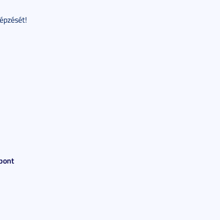
képzését!
pont