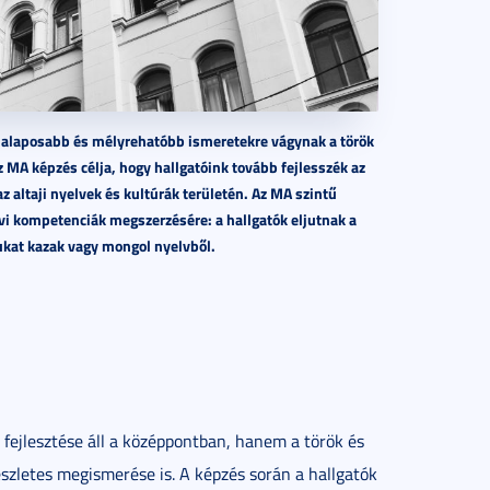
ik alaposabb és mélyrehatóbb ismeretekre vágynak a török
z MA képzés célja, hogy hallgatóink tovább fejlesszék az
 altaji nyelvek és kultúrák területén. Az MA szintű
i kompetenciák megszerzésére: a hallgatók eljutnak a
sukat kazak vagy mongol nyelvből.
fejlesztése áll a középpontban, hanem a török és
zletes megismerése is. A képzés során a hallgatók