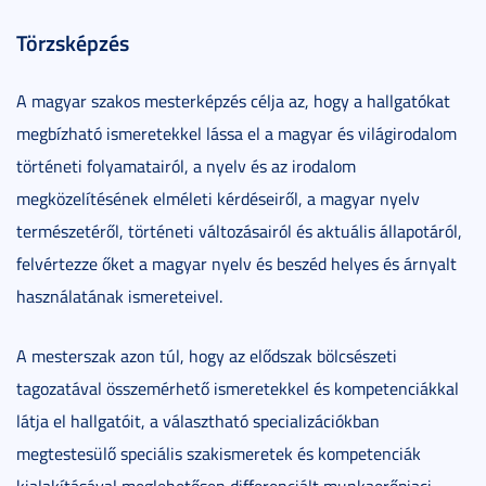
Törzsképzés
A magyar szakos mesterképzés célja az, hogy a hallgatókat
megbízható ismeretekkel lássa el a magyar és világirodalom
történeti folyamatairól, a nyelv és az irodalom
megközelítésének elméleti kérdéseiről, a magyar nyelv
természetéről, történeti változásairól és aktuális állapotáról,
felvértezze őket a magyar nyelv és beszéd helyes és árnyalt
használatának ismereteivel.
A mesterszak azon túl, hogy az elődszak bölcsészeti
tagozatával összemérhető ismeretekkel és kompetenciákkal
látja el hallgatóit, a választható specializációkban
megtestesülő speciális szakismeretek és kompetenciák
kialakításával meglehetősen differenciált munkaerőpiaci