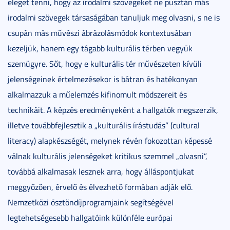
eleget tenni, hogy az irodalmi szövegeket ne pusztán más
irodalmi szövegek társaságában tanuljuk meg olvasni, s ne is
csupán más művészi ábrázolásmódok kontextusában
kezeljük, hanem egy tágabb kulturális térben vegyük
szemügyre. Sőt, hogy e kulturális tér művészeten kívüli
jelenségeinek értelmezésekor is bátran és hatékonyan
alkalmazzuk a műelemzés kifinomult módszereit és
technikáit. A képzés eredményeként a hallgatók megszerzik,
illetve továbbfejlesztik a „kulturális írástudás” (cultural
literacy) alapkészségét, melynek révén fokozottan képessé
válnak kulturális jelenségeket kritikus szemmel „olvasni”,
továbbá alkalmasak lesznek arra, hogy álláspontjukat
meggyőzően, érvelő és élvezhető formában adják elő.
Nemzetközi ösztöndíjprogramjaink segítségével
legtehetségesebb hallgatóink különféle európai