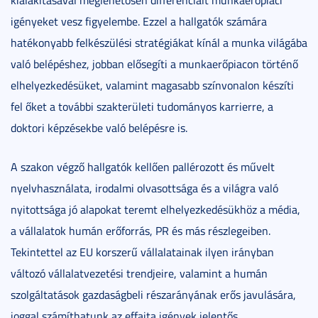
igényeket vesz figyelembe. Ezzel a hallgatók számára
hatékonyabb felkészülési stratégiákat kínál a munka világába
való belépéshez, jobban elősegíti a munkaerőpiacon történő
elhelyezkedésüket, valamint magasabb színvonalon készíti
fel őket a további szakterületi tudományos karrierre, a
doktori képzésekbe való belépésre is.
A szakon végző hallgatók kellően pallérozott és művelt
nyelvhasználata, irodalmi olvasottsága és a világra való
nyitottsága jó alapokat teremt elhelyezkedésükhöz a média,
a vállalatok humán erőforrás, PR és más részlegeiben.
Tekintettel az EU korszerű vállalatainak ilyen irányban
változó vállalatvezetési trendjeire, valamint a humán
szolgáltatások gazdaságbeli részarányának erős javulására,
joggal számíthatunk az effajta igények jelentős