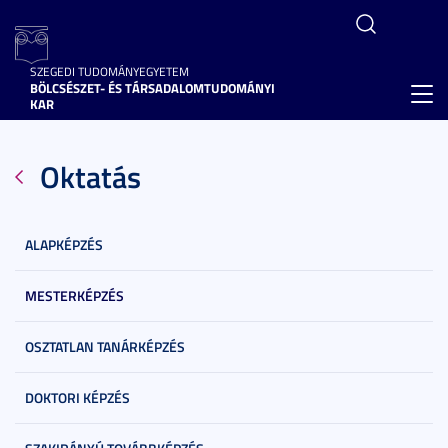
SZEGEDI TUDOMÁNYEGYETEM
BÖLCSÉSZET- ÉS TÁRSADALOMTUDOMÁNYI
Toggl
KAR
navig
Oktatás
ALAPKÉPZÉS
MESTERKÉPZÉS
OSZTATLAN TANÁRKÉPZÉS
DOKTORI KÉPZÉS