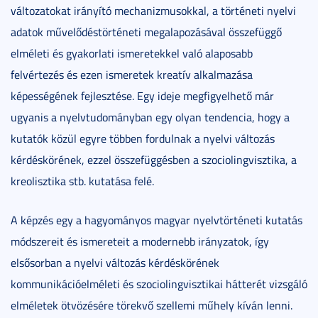
változatokat irányító mechanizmusokkal, a történeti nyelvi
adatok művelődéstörténeti megalapozásával összefüggő
elméleti és gyakorlati ismeretekkel való alaposabb
felvértezés és ezen ismeretek kreatív alkalmazása
képességének fejlesztése. Egy ideje megfigyelhető már
ugyanis a nyelvtudományban egy olyan tendencia, hogy a
kutatók közül egyre többen fordulnak a nyelvi változás
kérdéskörének, ezzel összefüggésben a szociolingvisztika, a
kreolisztika stb. kutatása felé.
A képzés egy a hagyományos magyar nyelvtörténeti kutatás
módszereit és ismereteit a modernebb irányzatok, így
elsősorban a nyelvi változás kérdéskörének
kommunikációelméleti és szociolingvisztikai hátterét vizsgáló
elméletek ötvözésére törekvő szellemi műhely kíván lenni.