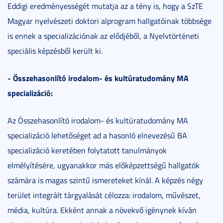
Eddigi eredményességét mutatja az a tény is, hogy a SzTE
Magyar nyelvészeti doktori alprogram hallgatóinak többsége
is ennek a specializációnak az elődjéből, a Nyelvtörténeti
speciális képzésből került ki.
- Összehasonlító irodalom- és kultúratudomány MA
specializáció:
Az Összehasonlító irodalom- és kultúratudomány MA
specializáció lehetőséget ad a hasonló elnevezésű BA
specializáció keretében folytatott tanulmányok
elmélyítésére, ugyanakkor más előképzettségű hallgatók
számára is magas szintű ismereteket kínál. A képzés négy
terület integrált tárgyalását célozza: irodalom, művészet,
média, kultúra. Ekként annak a növekvő igénynek kíván